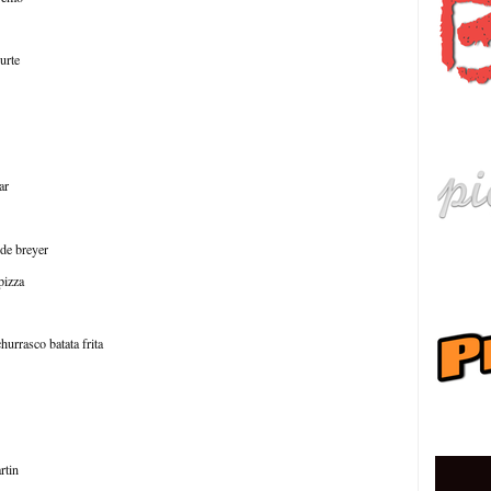
urte
हि
ar
 de breyer
pizza
hurrasco batata frita
ру
rtin