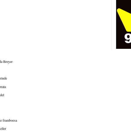
da Breyer
rinde
prata
del
de framboesa
eller