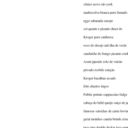
sônico novo cão york
madressilva branca peru fumado 
eggo rabanada xarope
sol quente e picante cheez-its
Kroger peru calabresa
osso do desejo mil ilha de vestir
sanduíche de frango picante co
Aomi japonês rolo de vulcão
privado rosbife seleção
Kroger bacalhau assado
frito cheetos leigos
Publix prémio cappuccino fudge b
cabeça do bebê queijo suíço de ja
famosas salsichas de carne bovi
geral moinhos canela brinde cris
taco sino double decker taco su