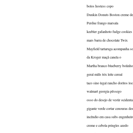
bolos hostess copo
Dunkin Donuts Boston creme de
Perdue frango marsala
keebler gafanhoto fudge cookies
mars barra de chocolate Twix
Mayfield tartaruga acompanha so
da Kroger maçã canela o
Martha branco blueberry bolinho
geral mills trix leite cereal
taco sino legal rancho doritos loc
walmart georgia pêssego
osso do desejo de vestir ocidenta
gigante verde cortar cenouras de
incêndio em casa subs engenheir
creme e cebola pringles azedo