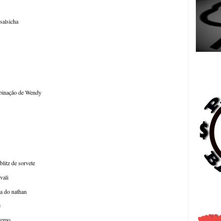
salsicha
Es
mbinação de Wendy
litz de sorvete
vali
日
na do nathan
e
premo