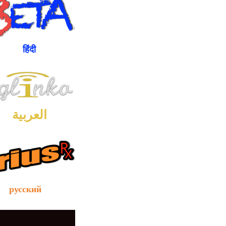
ंदी
العربية
сский