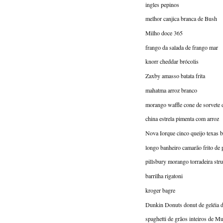
ingles pepinos
melhor canjica branca de Bush
Milho doce 365
frango da salada de frango mar
knorr cheddar brócolis
Zaxby amasso batata frita
mahatma arroz branco
morango waffle cone de sorvete 
china estrela pimenta com arroz
Nova Iorque cinco queijo texas b
longo banheiro camarão frito de 
pillsbury morango torradeira stru
barrilha rigatoni
kroger bagre
Dunkin Donuts donut de geléia 
spaghetti de grãos inteiros de Mu