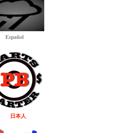
pañol
本人