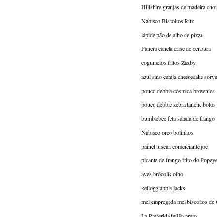
Hillshire granjas de madeira cho
Nabisco Biscoitos Ritz
lápide pão de alho de pizza
Panera canela crise de cenoura
cogumelos fritos Zaxby
azul sino cereja cheesecake sorve
pouco debbie cósmica brownies
pouco debbie zebra lanche bolos
bumblebee feta salada de frango
Nabisco oreo bolinhos
painel tuscan comerciante joe
picante de frango frito do Popey
aves brócolis olho
kellogg apple jacks
mel empregada mel biscoitos de
La Preferida feijão preto