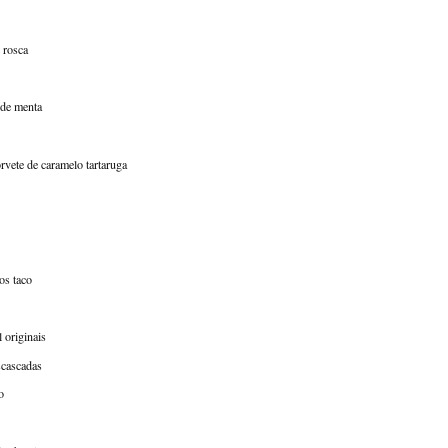
 rosca
 de menta
rvete de caramelo tartaruga
os taco
l originais
scascadas
o