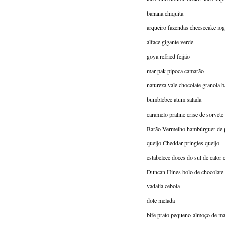
banana chiquita
arqueiro fazendas cheesecake iog
alface gigante verde
goya refried feijão
mar pak pipoca camarão
natureza vale chocolate granola b
bumblebee atum salada
caramelo praline crise de sorvete
Barão Vermelho hambúrguer de 
queijo Cheddar pringles queijo
estabelece doces do sul de calor c
Duncan Hines bolo de chocolate
vadalia cebola
dole melada
bife prato pequeno-almoço de ma