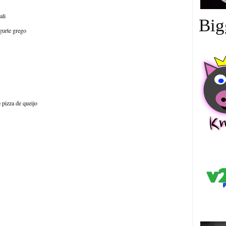
ali
Big
urte grego
 pizza de queijo
中