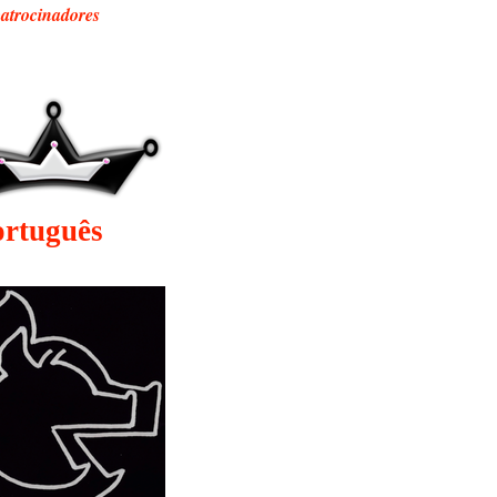
patrocinadores
ortuguês