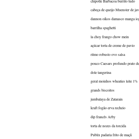
chipotle Barbacoa burrito tudo
cabeça de queijo Muenster de jav
dannon oikos damasco manga iog
barrilha spaghetti
la choy frango chow mein
açúcar torta de creme de pavio
ritmo robusto ovo salsa
pouco Caesars profundo prato de
dole tangerina
geral moinhos wheaties leite 1%
grands biscoitos
jumbalaya de Zatarain
kraft fogão erva recheio
dip francês Arby
torta de nozes da torcida
Publix padaria frito de maçã