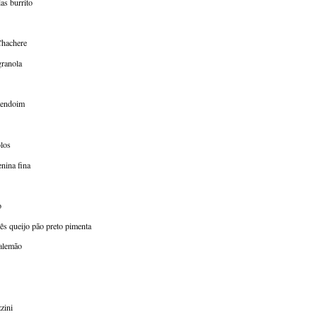
as burrito
Chachere
granola
mendoim
los
enina fina
o
ês queijo pão preto pimenta
 alemão
zini