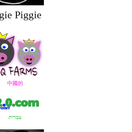
gie Piggie
國的
עברית