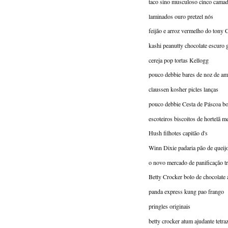
taco sino musculoso cinco camad
laminados ouro pretzel nós
feijão e arroz vermelho do tony 
kashi peanutty chocolate escuro 
cereja pop tortas Kellogg
pouco debbie bares de noz de a
claussen kosher picles lanças
pouco debbie Cesta de Páscoa bo
escoteiros biscoitos de hortelã m
Hush filhotes capitão d's
Winn Dixie padaria pão de queij
o novo mercado de panificação tr
Betty Crocker bolo de chocolate
panda express kung pao frango
pringles originais
betty crocker atum ajudante tetraz