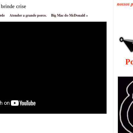
nossos 
brinde crise
erde
Atender a grande porco.
Big Mac do McDonald
»
P