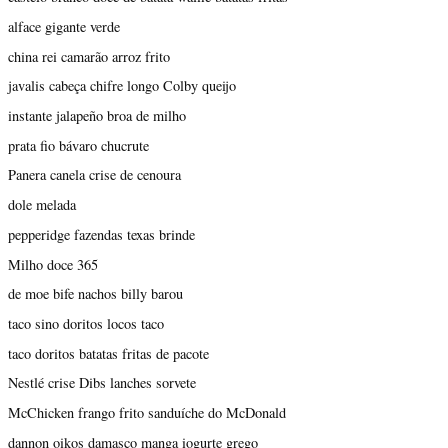
alface gigante verde
china rei camarão arroz frito
javalis cabeça chifre longo Colby queijo
instante jalapeño broa de milho
prata fio bávaro chucrute
Panera canela crise de cenoura
dole melada
pepperidge fazendas texas brinde
Milho doce 365
de moe bife nachos billy barou
taco sino doritos locos taco
taco doritos batatas fritas de pacote
Nestlé crise Dibs lanches sorvete
McChicken frango frito sanduíche do McDonald
dannon oikos damasco manga iogurte grego