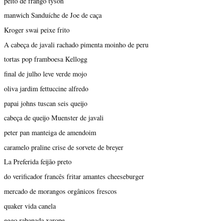
peito de frango tyson
manwich Sanduíche de Joe de caça
Kroger swai peixe frito
A cabeça de javali rachado pimenta moinho de peru
tortas pop framboesa Kellogg
final de julho leve verde mojo
oliva jardim fettuccine alfredo
papai johns tuscan seis queijo
cabeça de queijo Muenster de javali
peter pan manteiga de amendoim
caramelo praline crise de sorvete de breyer
La Preferida feijão preto
do verificador francês fritar amantes cheeseburger
mercado de morangos orgânicos frescos
quaker vida canela
eggo rabanada xarope