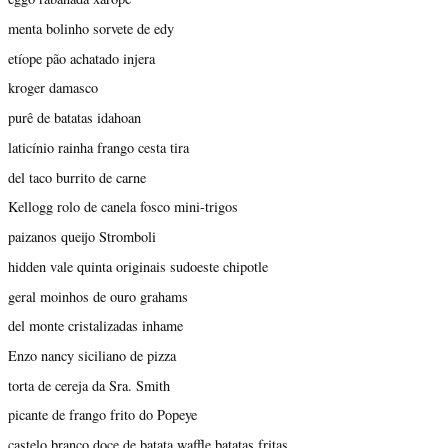
menta bolinho sorvete de edy
etíope pão achatado injera
kroger damasco
purê de batatas idahoan
laticínio rainha frango cesta tira
del taco burrito de carne
Kellogg rolo de canela fosco mini-trigos
paizanos queijo Stromboli
hidden vale quinta originais sudoeste chipotle
geral moinhos de ouro grahams
del monte cristalizadas inhame
Enzo nancy siciliano de pizza
torta de cereja da Sra. Smith
picante de frango frito do Popeye
castelo branco doce de batata waffle batatas fritas