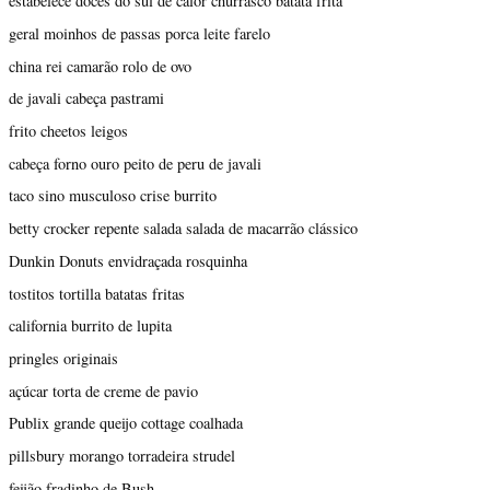
estabelece doces do sul de calor churrasco batata frita
geral moinhos de passas porca leite farelo
china rei camarão rolo de ovo
de javali cabeça pastrami
frito cheetos leigos
cabeça forno ouro peito de peru de javali
taco sino musculoso crise burrito
betty crocker repente salada salada de macarrão clássico
Dunkin Donuts envidraçada rosquinha
tostitos tortilla batatas fritas
california burrito de lupita
pringles originais
açúcar torta de creme de pavio
Publix grande queijo cottage coalhada
pillsbury morango torradeira strudel
feijão fradinho de Bush