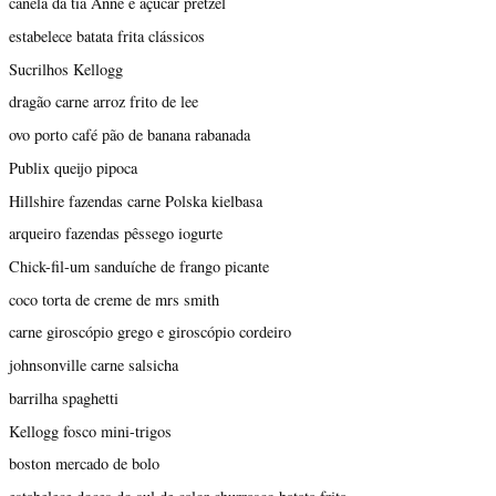
canela da tia Anne e açúcar pretzel
estabelece batata frita clássicos
Sucrilhos Kellogg
dragão carne arroz frito de lee
ovo porto café pão de banana rabanada
Publix queijo pipoca
Hillshire fazendas carne Polska kielbasa
arqueiro fazendas pêssego iogurte
Chick-fil-um sanduíche de frango picante
coco torta de creme de mrs smith
carne giroscópio grego e giroscópio cordeiro
johnsonville carne salsicha
barrilha spaghetti
Kellogg fosco mini-trigos
boston mercado de bolo