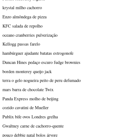
krystal milho cachorro
Enzo almôndega de pizza
KFC salada de repolho
oceano cranberries pulverização
Kellogg passas farelo
hambúrguer ajudante batatas estrogonofe
Duncan Hines pedaço escuro fudge brownies
borden monterey queijo jack
terra o gelo nogueira peito de peru defumado
mars barra de chocolate Twix
Panda Express molho de beijing
cozido cavatini de Mueller
Publix bife ovos Londres grelha
Gwaltney carne de cachorro-quente
pouco debbie natal bolos árvore