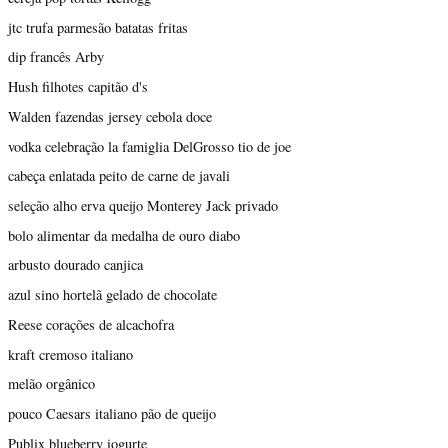
jtc trufa parmesão batatas fritas
dip francês Arby
Hush filhotes capitão d's
Walden fazendas jersey cebola doce
vodka celebração la famiglia DelGrosso tio de joe
cabeça enlatada peito de carne de javali
seleção alho erva queijo Monterey Jack privado
bolo alimentar da medalha de ouro diabo
arbusto dourado canjica
azul sino hortelã gelado de chocolate
Reese corações de alcachofra
kraft cremoso italiano
melão orgânico
pouco Caesars italiano pão de queijo
Publix blueberry iogurte