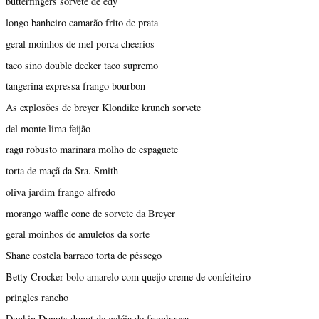
butterfingers sorvete de edy
longo banheiro camarão frito de prata
geral moinhos de mel porca cheerios
taco sino double decker taco supremo
tangerina expressa frango bourbon
As explosões de breyer Klondike krunch sorvete
del monte lima feijão
ragu robusto marinara molho de espaguete
torta de maçã da Sra. Smith
oliva jardim frango alfredo
morango waffle cone de sorvete da Breyer
geral moinhos de amuletos da sorte
Shane costela barraco torta de pêssego
Betty Crocker bolo amarelo com queijo creme de confeiteiro
pringles rancho
Dunkin Donuts donut de geléia de framboesa