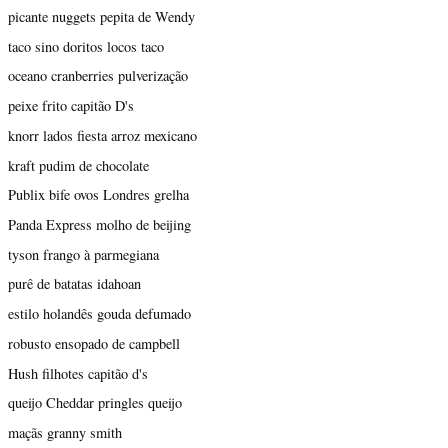
picante nuggets pepita de Wendy
taco sino doritos locos taco
oceano cranberries pulverização
peixe frito capitão D's
knorr lados fiesta arroz mexicano
kraft pudim de chocolate
Publix bife ovos Londres grelha
Panda Express molho de beijing
tyson frango à parmegiana
purê de batatas idahoan
estilo holandês gouda defumado
robusto ensopado de campbell
Hush filhotes capitão d's
queijo Cheddar pringles queijo
maçãs granny smith