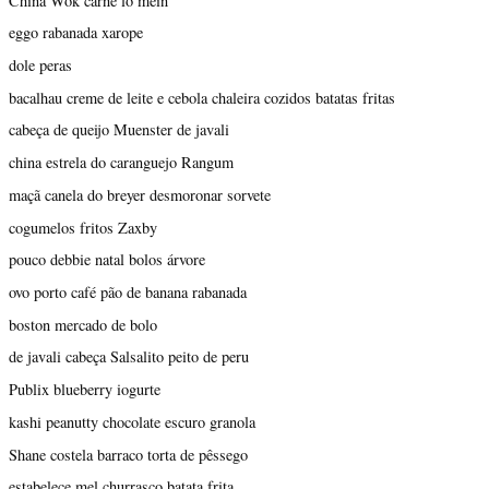
China Wok carne lo mein
eggo rabanada xarope
dole peras
bacalhau creme de leite e cebola chaleira cozidos batatas fritas
cabeça de queijo Muenster de javali
china estrela do caranguejo Rangum
maçã canela do breyer desmoronar sorvete
cogumelos fritos Zaxby
pouco debbie natal bolos árvore
ovo porto café pão de banana rabanada
boston mercado de bolo
de javali cabeça Salsalito peito de peru
Publix blueberry iogurte
kashi peanutty chocolate escuro granola
Shane costela barraco torta de pêssego
estabelece mel churrasco batata frita