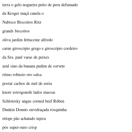
terra o gelo nogueira peito de peru defumado
da Kroger maçã canela o
Nabisco Biscoitos Ritz
grands biscoitos
oliva jardim fettuccine alfredo
carne giroscópio grego e giroscópio cordeiro
da Sra. paul varas de peixes
azul sino da banana pudim de sorvete
ritmo robusto ovo salsa
postar cachos de mel de aveia
knorr estrogonofe lados massas
Schlotzsky angus corned beef Rúben
Dunkin Donuts envidraçada rosquinha
etíope pão achatado injera
pós super-ouro crisp