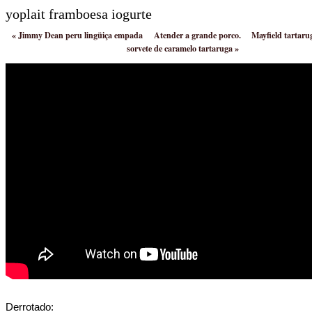
yoplait framboesa iogurte
«
Jimmy Dean peru lingüiça empada
Atender a grande porco.
Mayfield tartar
sorvete de caramelo tartaruga
»
Derrotado: