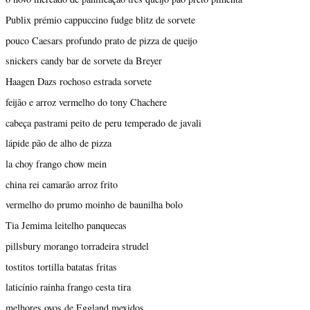
Publix prémio cappuccino fudge blitz de sorvete
pouco Caesars profundo prato de pizza de queijo
snickers candy bar de sorvete da Breyer
Haagen Dazs rochoso estrada sorvete
feijão e arroz vermelho do tony Chachere
cabeça pastrami peito de peru temperado de javali
lápide pão de alho de pizza
la choy frango chow mein
china rei camarão arroz frito
vermelho do prumo moinho de baunilha bolo
Tia Jemima leitelho panquecas
pillsbury morango torradeira strudel
tostitos tortilla batatas fritas
laticínio rainha frango cesta tira
melhores ovos de Eggland mexidos