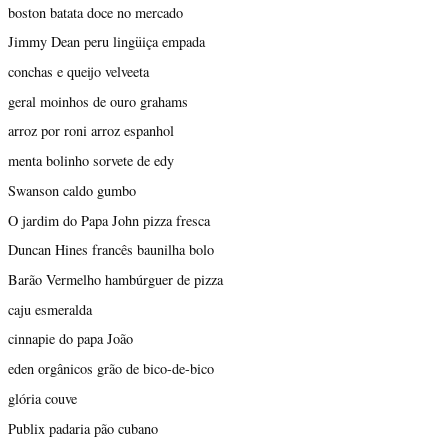
boston batata doce no mercado
Jimmy Dean peru lingüiça empada
conchas e queijo velveeta
geral moinhos de ouro grahams
arroz por roni arroz espanhol
menta bolinho sorvete de edy
Swanson caldo gumbo
O jardim do Papa John pizza fresca
Duncan Hines francês baunilha bolo
Barão Vermelho hambúrguer de pizza
caju esmeralda
cinnapie do papa João
eden orgânicos grão de bico-de-bico
glória couve
Publix padaria pão cubano