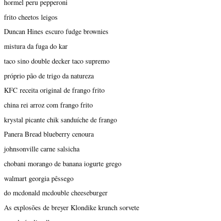
hormel peru pepperoni
frito cheetos leigos
Duncan Hines escuro fudge brownies
mistura da fuga do kar
taco sino double decker taco supremo
próprio pão de trigo da natureza
KFC receita original de frango frito
china rei arroz com frango frito
krystal picante chik sanduíche de frango
Panera Bread blueberry cenoura
johnsonville carne salsicha
chobani morango de banana iogurte grego
walmart georgia pêssego
do mcdonald mcdouble cheeseburger
As explosões de breyer Klondike krunch sorvete