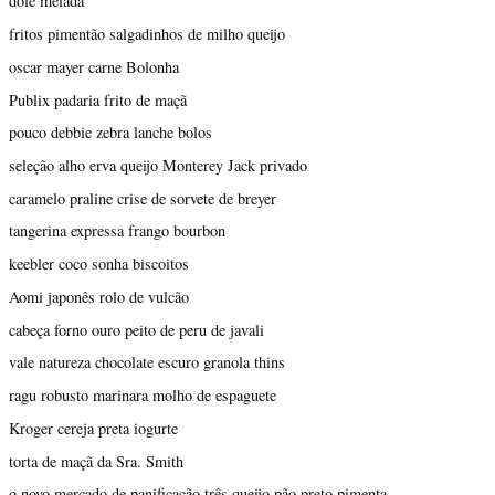
dole melada
fritos pimentão salgadinhos de milho queijo
oscar mayer carne Bolonha
Publix padaria frito de maçã
pouco debbie zebra lanche bolos
seleção alho erva queijo Monterey Jack privado
caramelo praline crise de sorvete de breyer
tangerina expressa frango bourbon
keebler coco sonha biscoitos
Aomi japonês rolo de vulcão
cabeça forno ouro peito de peru de javali
vale natureza chocolate escuro granola thins
ragu robusto marinara molho de espaguete
Kroger cereja preta iogurte
torta de maçã da Sra. Smith
o novo mercado de panificação três queijo pão preto pimenta