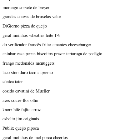
morango sorvete de breyer
grandes couves de bruxelas valor
DiGiorno pizza de queijo
geral moinhos wheaties leite 1%
do verificador francês fritar amantes cheeseburger
aninhar casa pecan biscoitos prazer tartaruga de pedágio
frango mcdonalds mcnuggets
taco sino duro taco supremo
sônica tater
cozido cavatini de Mueller
aves couve-flor olho
knorr bife fajita arroz
esbelto jim originais
Publix queijo pipoca
geral moinhos de mel porca cheerios