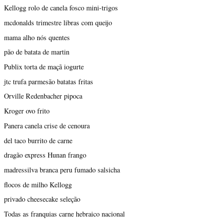
Kellogg rolo de canela fosco mini-trigos
mcdonalds trimestre libras com queijo
mama alho nós quentes
pão de batata de martin
Publix torta de maçã iogurte
jtc trufa parmesão batatas fritas
Orville Redenbacher pipoca
Kroger ovo frito
Panera canela crise de cenoura
del taco burrito de carne
dragão express Hunan frango
madressilva branca peru fumado salsicha
flocos de milho Kellogg
privado cheesecake seleção
Todas as franquias carne hebraico nacional