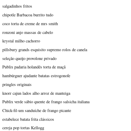
salgadinhos fritos
chipotle Barbacoa burrito tudo
coco torta de creme de mrs smith
ronzoni anjo massas de cabelo
krystal milho cachorro
pillsbury grands esquisito supremo rolos de canela
seleção queijo provolone privado
Publix padaria holandês torta de maçã
hambúrguer ajudante batatas estrogonofe
pringles originais
knorr cajun lados alho arroz de manteiga
Publix verde sábio quente de frango salsicha italiana
Chick-fil-um sanduíche de frango picante
estabelece batata frita clássicos
cereja pop tortas Kellogg