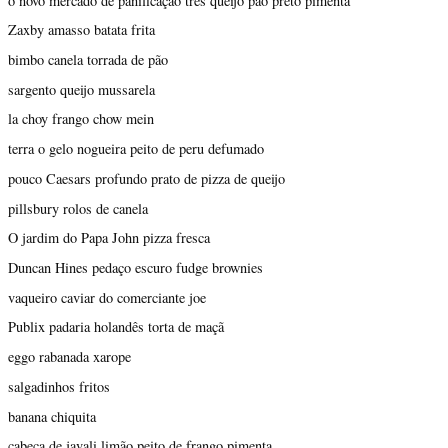
o novo mercado de panificação três queijo pão preto pimenta
Zaxby amasso batata frita
bimbo canela torrada de pão
sargento queijo mussarela
la choy frango chow mein
terra o gelo nogueira peito de peru defumado
pouco Caesars profundo prato de pizza de queijo
pillsbury rolos de canela
O jardim do Papa John pizza fresca
Duncan Hines pedaço escuro fudge brownies
vaqueiro caviar do comerciante joe
Publix padaria holandês torta de maçã
eggo rabanada xarope
salgadinhos fritos
banana chiquita
cabeça de javali limão peito de frango pimenta