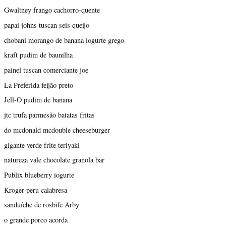
Gwaltney frango cachorro-quente
papai johns tuscan seis queijo
chobani morango de banana iogurte grego
kraft pudim de baunilha
painel tuscan comerciante joe
La Preferida feijão preto
Jell-O pudim de banana
jtc trufa parmesão batatas fritas
do mcdonald mcdouble cheeseburger
gigante verde frite teriyaki
natureza vale chocolate granola bar
Publix blueberry iogurte
Kroger peru calabresa
sanduíche de rosbife Arby
o grande porco acorda