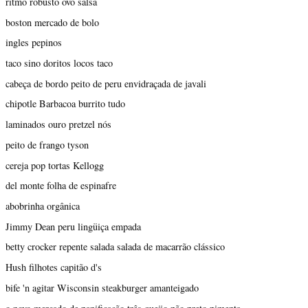
ritmo robusto ovo salsa
boston mercado de bolo
ingles pepinos
taco sino doritos locos taco
cabeça de bordo peito de peru envidraçada de javali
chipotle Barbacoa burrito tudo
laminados ouro pretzel nós
peito de frango tyson
cereja pop tortas Kellogg
del monte folha de espinafre
abobrinha orgânica
Jimmy Dean peru lingüiça empada
betty crocker repente salada salada de macarrão clássico
Hush filhotes capitão d's
bife 'n agitar Wisconsin steakburger amanteigado