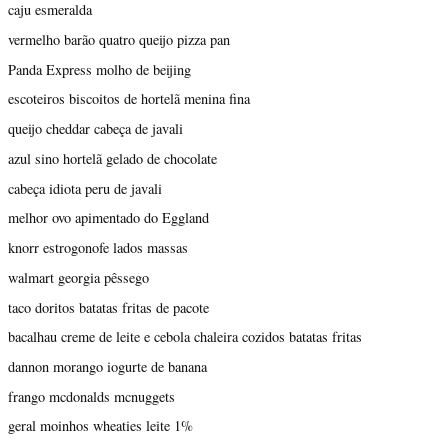
caju esmeralda
vermelho barão quatro queijo pizza pan
Panda Express molho de beijing
escoteiros biscoitos de hortelã menina fina
queijo cheddar cabeça de javali
azul sino hortelã gelado de chocolate
cabeça idiota peru de javali
melhor ovo apimentado do Eggland
knorr estrogonofe lados massas
walmart georgia pêssego
taco doritos batatas fritas de pacote
bacalhau creme de leite e cebola chaleira cozidos batatas fritas
dannon morango iogurte de banana
frango mcdonalds mcnuggets
geral moinhos wheaties leite 1%