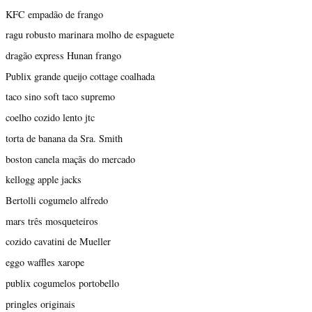
KFC empadão de frango
ragu robusto marinara molho de espaguete
dragão express Hunan frango
Publix grande queijo cottage coalhada
taco sino soft taco supremo
coelho cozido lento jtc
torta de banana da Sra. Smith
boston canela maçãs do mercado
kellogg apple jacks
Bertolli cogumelo alfredo
mars três mosqueteiros
cozido cavatini de Mueller
eggo waffles xarope
publix cogumelos portobello
pringles originais