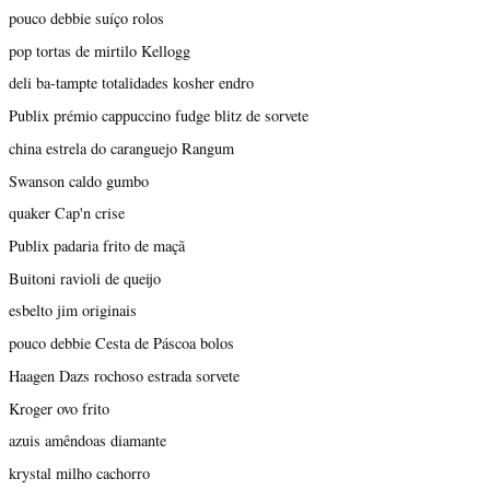
pouco debbie suíço rolos
pop tortas de mirtilo Kellogg
deli ba-tampte totalidades kosher endro
Publix prémio cappuccino fudge blitz de sorvete
china estrela do caranguejo Rangum
Swanson caldo gumbo
quaker Cap'n crise
Publix padaria frito de maçã
Buitoni ravioli de queijo
esbelto jim originais
pouco debbie Cesta de Páscoa bolos
Haagen Dazs rochoso estrada sorvete
Kroger ovo frito
azuis amêndoas diamante
krystal milho cachorro