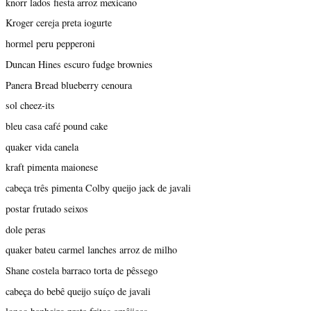
knorr lados fiesta arroz mexicano
Kroger cereja preta iogurte
hormel peru pepperoni
Duncan Hines escuro fudge brownies
Panera Bread blueberry cenoura
sol cheez-its
bleu casa café pound cake
quaker vida canela
kraft pimenta maionese
cabeça três pimenta Colby queijo jack de javali
postar frutado seixos
dole peras
quaker bateu carmel lanches arroz de milho
Shane costela barraco torta de pêssego
cabeça do bebê queijo suíço de javali