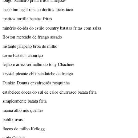
longo banheiro prata fritos amêijoas
taco sino legal rancho doritos locos taco
tostitos tortilla batatas fritas
minério de-ida do estilo country batatas fritas com salsa
Boston mercado de frango assado
instante jalapeño broa de milho
carne Eckrich chouriço
feijão e arroz vermelho do tony Chachere
krystal picante chik sanduíche de frango
Dunkin Donuts envidraçada rosquinha
estabelece doces do sul de calor churrasco batata frita
simplesmente batata frita
mama alho nós quentes
publix uvas
flocos de milho Kellogg
aveia Quaker