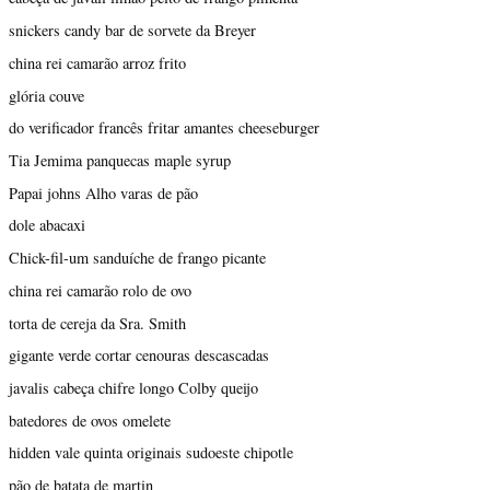
snickers candy bar de sorvete da Breyer
china rei camarão arroz frito
glória couve
do verificador francês fritar amantes cheeseburger
Tia Jemima panquecas maple syrup
Papai johns Alho varas de pão
dole abacaxi
Chick-fil-um sanduíche de frango picante
china rei camarão rolo de ovo
torta de cereja da Sra. Smith
gigante verde cortar cenouras descascadas
javalis cabeça chifre longo Colby queijo
batedores de ovos omelete
hidden vale quinta originais sudoeste chipotle
pão de batata de martin