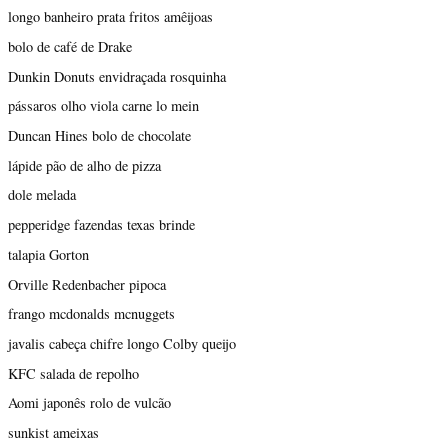
longo banheiro prata fritos amêijoas
bolo de café de Drake
Dunkin Donuts envidraçada rosquinha
pássaros olho viola carne lo mein
Duncan Hines bolo de chocolate
lápide pão de alho de pizza
dole melada
pepperidge fazendas texas brinde
talapia Gorton
Orville Redenbacher pipoca
frango mcdonalds mcnuggets
javalis cabeça chifre longo Colby queijo
KFC salada de repolho
Aomi japonês rolo de vulcão
sunkist ameixas