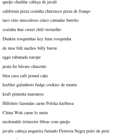
queijo cheddar cabeça de javali
california pizza cozinha churrasco pizza de frango
taco sino musculoso cinco camadas burrito
cozinha thai sweet chili vermelho
Dunkin rosquinhas key lime rosquinha
de moe bife nachos billy barou
eggo rabanada xarope
prata fio bávaro chucrute
bleu casa café pound cake
keebler gafanhoto fudge cookies de menta
kraft pimenta maionese
Hillshire fazendas carne Polska kielbasa
China Wok carne lo mein
mcdonalds trimestre libras com queijo
javalis cabeça nogueira fumado Floresta Negra peito de peru