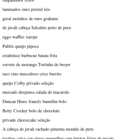
laminados ouro pretzel nós
geral moinhos de ouro grahams
de javali cabeça Salsalito peito de peru
eggo waffles xarope
Publix queijo pipoca
estabelece barbecue batata frita
sorvete de morango Tortinha de breyer
taco sino musculoso crise burrito
queijo Colby privado seleção
mercado despensa salada de macarrão
Duncan Hines francês baunilha bolo
Betty Crocker bolo de chocolate
privado cheesecake seleção
A cabeça de javali rachado pimenta moinho de peru
tostitos salsa con queso mergulhar com batatas fritas de pacote