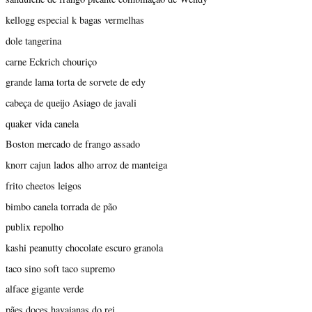
kellogg especial k bagas vermelhas
dole tangerina
carne Eckrich chouriço
grande lama torta de sorvete de edy
cabeça de queijo Asiago de javali
quaker vida canela
Boston mercado de frango assado
knorr cajun lados alho arroz de manteiga
frito cheetos leigos
bimbo canela torrada de pão
publix repolho
kashi peanutty chocolate escuro granola
taco sino soft taco supremo
alface gigante verde
pães doces havaianas do rei