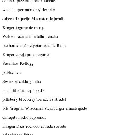
combos pizzaria pretzel lanches
whataburger monterey derreter
cabeça de queijo Muenster de javali
Kroger iogurte de manga
Walden fazendas leitelho rancho
melhores feijão vegetarianas de Bush
Kroger cereja preta iogurte
Sucrilhos Kellogg
publix uvas
Swanson caldo gumbo
Hush filhotes capitão d's
pillsbury blueberry torradeira strudel
bife 'n agitar Wisconsin steakburger amanteigado
da lupita nacho supremos
Haagen Dazs rochoso estrada sorvete
salgadinhos fritos