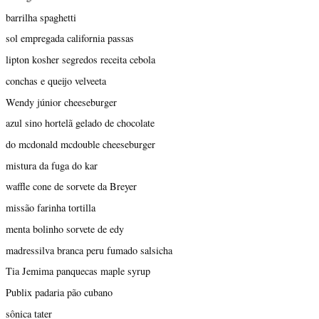
barrilha spaghetti
sol empregada california passas
lipton kosher segredos receita cebola
conchas e queijo velveeta
Wendy júnior cheeseburger
azul sino hortelã gelado de chocolate
do mcdonald mcdouble cheeseburger
mistura da fuga do kar
waffle cone de sorvete da Breyer
missão farinha tortilla
menta bolinho sorvete de edy
madressilva branca peru fumado salsicha
Tia Jemima panquecas maple syrup
Publix padaria pão cubano
sônica tater