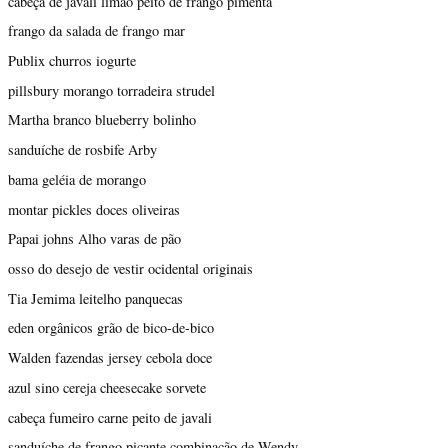
cabeça de javali limão peito de frango pimenta
frango da salada de frango mar
Publix churros iogurte
pillsbury morango torradeira strudel
Martha branco blueberry bolinho
sanduíche de rosbife Arby
bama geléia de morango
montar pickles doces oliveiras
Papai johns Alho varas de pão
osso do desejo de vestir ocidental originais
Tia Jemima leitelho panquecas
eden orgânicos grão de bico-de-bico
Walden fazendas jersey cebola doce
azul sino cereja cheesecake sorvete
cabeça fumeiro carne peito de javali
sanduíche de frango picante combinação de Wendy