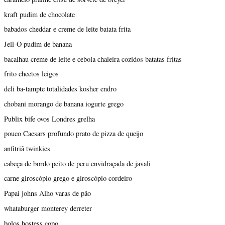
kraft pudim de chocolate
babados cheddar e creme de leite batata frita
Jell-O pudim de banana
bacalhau creme de leite e cebola chaleira cozidos batatas fritas
frito cheetos leigos
deli ba-tampte totalidades kosher endro
chobani morango de banana iogurte grego
Publix bife ovos Londres grelha
pouco Caesars profundo prato de pizza de queijo
anfitriã twinkies
cabeça de bordo peito de peru envidraçada de javali
carne giroscópio grego e giroscópio cordeiro
Papai johns Alho varas de pão
whataburger monterey derreter
bolos hostess copo