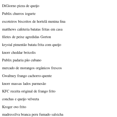
DiGiorno pizza de queijo
Publix churros iogurte
escoteiros biscoitos de hortelã menina fina
matthews cafeteria batatas fritas em casa
filetes de peixe agredidas Gorton
krystal pimentão batata frita com queijo
knorr cheddar brócolis
Publix padaria pão cubano
mercado de morangos orgânicos frescos
Gwaltney frango cachorro-quente
knorr massas lados parmesão
KFC receita original de frango frito
conchas e queijo velveeta
Kroger ovo frito
madressilva branca peru fumado salsicha