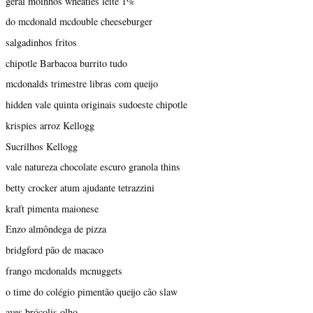
geral moinhos wheaties leite 1%
do mcdonald mcdouble cheeseburger
salgadinhos fritos
chipotle Barbacoa burrito tudo
mcdonalds trimestre libras com queijo
hidden vale quinta originais sudoeste chipotle
krispies arroz Kellogg
Sucrilhos Kellogg
vale natureza chocolate escuro granola thins
betty crocker atum ajudante tetrazzini
kraft pimenta maionese
Enzo almôndega de pizza
bridgford pão de macaco
frango mcdonalds mcnuggets
o time do colégio pimentão queijo cão slaw
aves brócolis olho