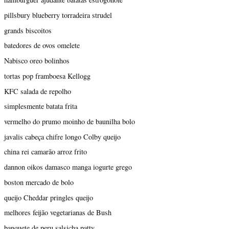
pillsbury blueberry torradeira strudel
grands biscoitos
batedores de ovos omelete
Nabisco oreo bolinhos
tortas pop framboesa Kellogg
KFC salada de repolho
simplesmente batata frita
vermelho do prumo moinho de baunilha bolo
javalis cabeça chifre longo Colby queijo
china rei camarão arroz frito
dannon oikos damasco manga iogurte grego
boston mercado de bolo
queijo Cheddar pringles queijo
melhores feijão vegetarianas de Bush
banquete de peru salsicha patty