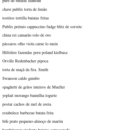
purê de batatas idahoan
chave publix torta de limão
tostitos tortilla batatas fritas
Publix prémio cappuccino fudge blitz de sorvete
china rei camarão rolo de ovo
pássaros olho viola carne lo mein
Hillshire fazendas peru poland kielbasa
Orville Redenbacher pipoca
torta de maçã da Sra. Smith
Swanson caldo gumbo
spaghetti de grãos inteiros de Mueller
yoplait morango baunilha iogurte
postar cachos de mel de aveia
estabelece barbecue batata frita
bife prato pequeno-almoço de martin
hambúrguer ajudante batatas estrogonofe