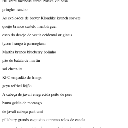
Hillshire fazendas carne Polska kielbasa
pringles rancho
As explosões de breyer Klondike krunch sorvete
queijo branco castelo hambúrguer
osso do desejo de vestir ocidental originais
tyson frango à parmegiana
Martha branco blueberry bolinho
pão de batata de martin
sol cheez-its
KFC empadão de frango
goya refried feijão
A cabeça de javali enegrecida peito de peru
bama geléia de morango
de javali cabeça pastrami
pillsbury grands esquisito supremo rolos de canela