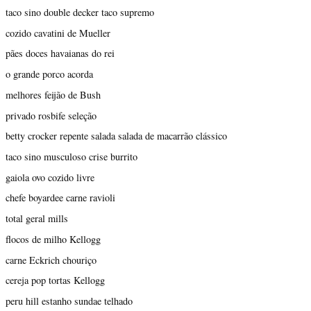
taco sino double decker taco supremo
cozido cavatini de Mueller
pães doces havaianas do rei
o grande porco acorda
melhores feijão de Bush
privado rosbife seleção
betty crocker repente salada salada de macarrão clássico
taco sino musculoso crise burrito
gaiola ovo cozido livre
chefe boyardee carne ravioli
total geral mills
flocos de milho Kellogg
carne Eckrich chouriço
cereja pop tortas Kellogg
peru hill estanho sundae telhado