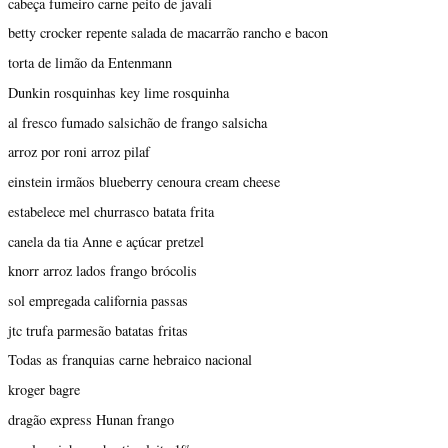
cabeça fumeiro carne peito de javali
betty crocker repente salada de macarrão rancho e bacon
torta de limão da Entenmann
Dunkin rosquinhas key lime rosquinha
al fresco fumado salsichão de frango salsicha
arroz por roni arroz pilaf
einstein irmãos blueberry cenoura cream cheese
estabelece mel churrasco batata frita
canela da tia Anne e açúcar pretzel
knorr arroz lados frango brócolis
sol empregada california passas
jtc trufa parmesão batatas fritas
Todas as franquias carne hebraico nacional
kroger bagre
dragão express Hunan frango