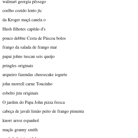
walmart georgia pêssego
coelho cozido lento jtc
da Kroger maçã canela o
Hush filhotes capitão d's
pouco debbie Cesta de Páscoa bolos
frango da salada de frango mar
papai johns tuscan seis queijo
pringles originais
arqueiro fazendas cheesecake iogurte
john morrell carne Toucinho
esbelto jim originais
O jardim do Papa John pizza fresca
cabeça de javali limão peito de frango pimenta
knorr arroz espanhol
maçãs granny smith