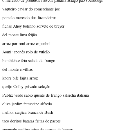
o mercado de produtos frescos padaria asiago pão sourdough
vaqueiro caviar do comerciante joe
pomelo mercado dos fazendeiros
fichas Ahoy bolinho sorvete de breyer
del monte lima feijão
arroz por roni arroz espanhol
Aomi japonês rolo de vulcão
bumblebee feta salada de frango
del monte ervilhas
knorr bife fajita arroz
queijo Colby privado seleção
Publix verde sábio quente de frango salsicha italiana
oliva jardim fettuccine alfredo
melhor canjica branca de Bush
taco doritos batatas fritas de pacote
caramelo praline crise de sorvete de breyer