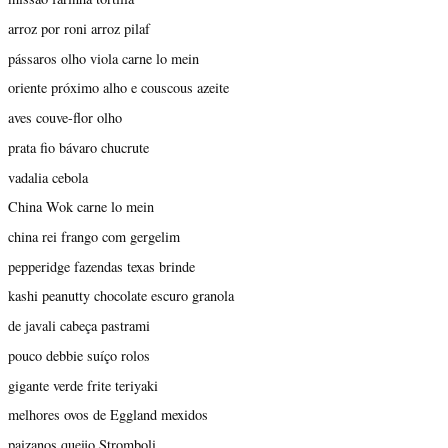
arroz por roni arroz pilaf
pássaros olho viola carne lo mein
oriente próximo alho e couscous azeite
aves couve-flor olho
prata fio bávaro chucrute
vadalia cebola
China Wok carne lo mein
china rei frango com gergelim
pepperidge fazendas texas brinde
kashi peanutty chocolate escuro granola
de javali cabeça pastrami
pouco debbie suíço rolos
gigante verde frite teriyaki
melhores ovos de Eggland mexidos
paizanos queijo Stromboli