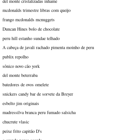
del monte cristalizadas inhame
mcdonalds trimestre libras com queijo
frango mcdonalds mcnuggets
Duncan Hines bolo de chocolate
peru hill estanho sundae telhado
A cabeça de javali rachado pimenta moinho de peru
publix repolho
sônico novo cão york
del monte beterraba
batedores de ovos omelete
snickers candy bar de sorvete da Breyer
esbelto jim originais
madressilva branca peru fumado salsicha
chucrute vlasic
peixe frito capitão D's