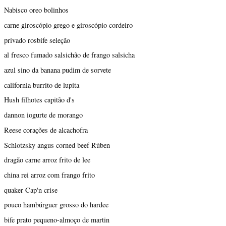
Nabisco oreo bolinhos
carne giroscópio grego e giroscópio cordeiro
privado rosbife seleção
al fresco fumado salsichão de frango salsicha
azul sino da banana pudim de sorvete
california burrito de lupita
Hush filhotes capitão d's
dannon iogurte de morango
Reese corações de alcachofra
Schlotzsky angus corned beef Rúben
dragão carne arroz frito de lee
china rei arroz com frango frito
quaker Cap'n crise
pouco hambúrguer grosso do hardee
bife prato pequeno-almoço de martin