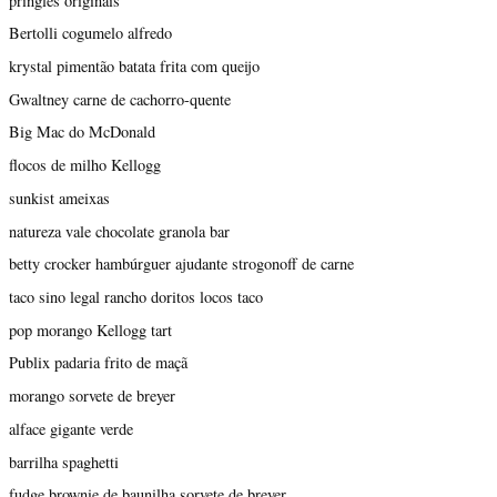
pringles originais
Bertolli cogumelo alfredo
krystal pimentão batata frita com queijo
Gwaltney carne de cachorro-quente
Big Mac do McDonald
flocos de milho Kellogg
sunkist ameixas
natureza vale chocolate granola bar
betty crocker hambúrguer ajudante strogonoff de carne
taco sino legal rancho doritos locos taco
pop morango Kellogg tart
Publix padaria frito de maçã
morango sorvete de breyer
alface gigante verde
barrilha spaghetti
fudge brownie de baunilha sorvete de breyer