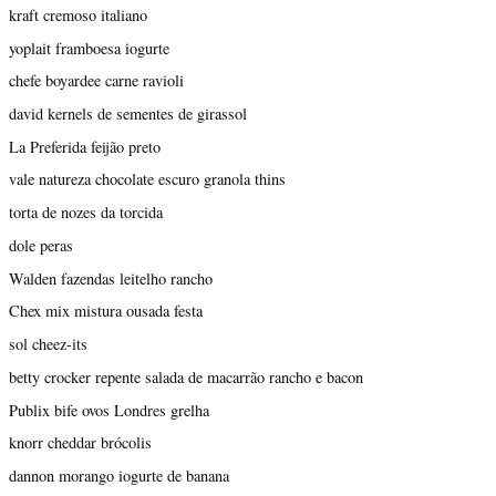
kraft cremoso italiano
yoplait framboesa iogurte
chefe boyardee carne ravioli
david kernels de sementes de girassol
La Preferida feijão preto
vale natureza chocolate escuro granola thins
torta de nozes da torcida
dole peras
Walden fazendas leitelho rancho
Chex mix mistura ousada festa
sol cheez-its
betty crocker repente salada de macarrão rancho e bacon
Publix bife ovos Londres grelha
knorr cheddar brócolis
dannon morango iogurte de banana