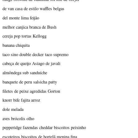
de van casa de estilo waffles belgas
del monte lima feijão
melhor canjica branca de Bush
cereja pop tortas Kellogg
banana chiquita
taco sino double decker taco supremo
cabeça de queijo Asiago de javali
almôndega sub sanduíche
banquete de peru salsicha patty
filetes de peixe agredidas Gorton
knorr bife fajita arroz
dole melada
aves brócolis olho
pepperidge fazendas cheddar biscoitos peixinho
escoteiros biscoitos de hortelã menina fina