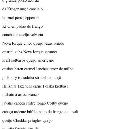
o grande porco acorda
da Kroger maçã canela o
hormel peru pepperoni
KFC empadão de frango
conchas e queijo velveeta
Nova Iorque cinco queijo texas brinde
quartel subs Nova Iorque steamer
kraft solteiros queijo americano
quaker bateu carmel lanches arroz de milho
pillsbury torradeira strudel de maçã
Hillshire fazendas carne Polska kielbasa
mahatma arroz branco
javalis cabeça chifre longo Colby queijo
cabeça ardente búfalo peito de frango de javali
queijo Cheddar pringles queijo
missão farinha tortilla