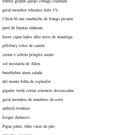
Publix grande queijo cottage coalhada
geral moinhos wheaties leite 1%
Chick-fil-um sanduíche de frango picante
purê de batatas idahoan
knorr cajun lados alho arroz de manteiga
pillsbury rolos de canela
creme e cebola pringles azedo
sol mostarda de Allen
bumblebee atum salada
del monte folha de espinafre
gigante verde cortar cenouras descascadas
geral moinhos de amuletos da sorte
anfitriã twinkies
kroger damasco
Papai johns Alho varas de pão