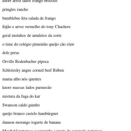
knorr arroz lados frango brócolis
pringles rancho
bumblebee feta salada de frango
feijão e arroz vermelho do tony Chachere
geral moinhos de amuletos da sorte
o time do colégio pimentão queijo cão slaw
dole peras
Orville Redenbacher pipoca
Schlotzsky angus corned beef Rúben
mama alho nós quentes
knorr massas lados parmesão
mistura da fuga do kar
Swanson caldo gumbo
queijo branco castelo hambúrguer
dannon morango iogurte de banana
Mayfield tartaruga acompanha sorvete de caramelo tartaruga