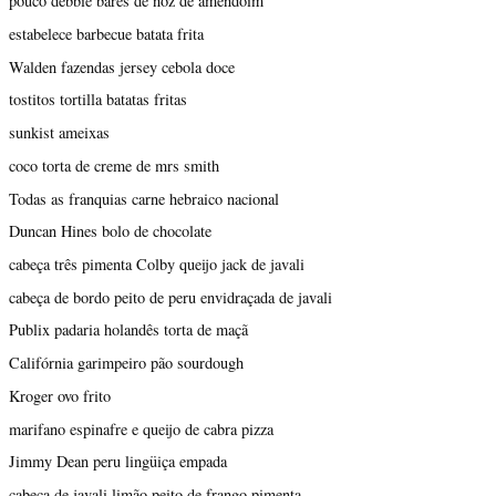
pouco debbie bares de noz de amendoim
estabelece barbecue batata frita
Walden fazendas jersey cebola doce
tostitos tortilla batatas fritas
sunkist ameixas
coco torta de creme de mrs smith
Todas as franquias carne hebraico nacional
Duncan Hines bolo de chocolate
cabeça três pimenta Colby queijo jack de javali
cabeça de bordo peito de peru envidraçada de javali
Publix padaria holandês torta de maçã
Califórnia garimpeiro pão sourdough
Kroger ovo frito
marifano espinafre e queijo de cabra pizza
Jimmy Dean peru lingüiça empada
cabeça de javali limão peito de frango pimenta