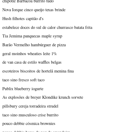
chipotle Barbacoa burrito tudo
Nova Iorque cinco queijo texas brinde
Hush filhotes capitão d's
estabelece doces do sul de calor churrasco batata frita
Tia Jemima panquecas maple syrup
Barão Vermelho hambúrguer de pizza
geral moinhos wheaties leite 1%
de van casa de estilo waffles belgas
escoteiros biscoitos de hortelã menina fina
taco sino fresco soft taco
Publix blueberry iogurte
As explosões de breyer Klondike krunch sorvete
pillsbury cereja torradeira strudel
taco sino musculoso crise burrito
pouco debbie cósmica brownies