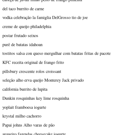
del taco burrito de carne
vodka celebração la famiglia DelGrosso tio de joe
creme de queijo philadelphia
postar frutado seixos
purê de batatas idahoan
tostitos salsa con queso mergulhar com batatas fritas de pacote
KFC receita original de frango frito
pillsbury crescente rolos croissant
seleção alho erva queijo Monterey Jack privado
california burrito de lupita
Dunkin rosquinhas key lime rosquinha
yoplait framboesa iogurte
krystal milho cachorro
Papai johns Alho varas de pão
arqueiro fazendas cheesecake iogurte