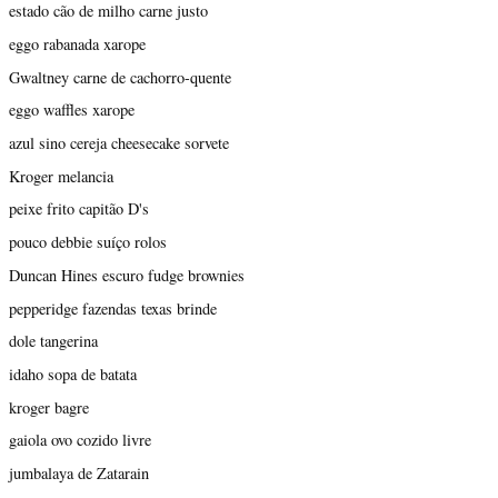
estado cão de milho carne justo
eggo rabanada xarope
Gwaltney carne de cachorro-quente
eggo waffles xarope
azul sino cereja cheesecake sorvete
Kroger melancia
peixe frito capitão D's
pouco debbie suíço rolos
Duncan Hines escuro fudge brownies
pepperidge fazendas texas brinde
dole tangerina
idaho sopa de batata
kroger bagre
gaiola ovo cozido livre
jumbalaya de Zatarain