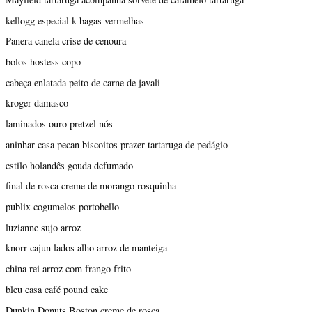
kellogg especial k bagas vermelhas
Panera canela crise de cenoura
bolos hostess copo
cabeça enlatada peito de carne de javali
kroger damasco
laminados ouro pretzel nós
aninhar casa pecan biscoitos prazer tartaruga de pedágio
estilo holandês gouda defumado
final de rosca creme de morango rosquinha
publix cogumelos portobello
luzianne sujo arroz
knorr cajun lados alho arroz de manteiga
china rei arroz com frango frito
bleu casa café pound cake
Dunkin Donuts Boston creme de rosca