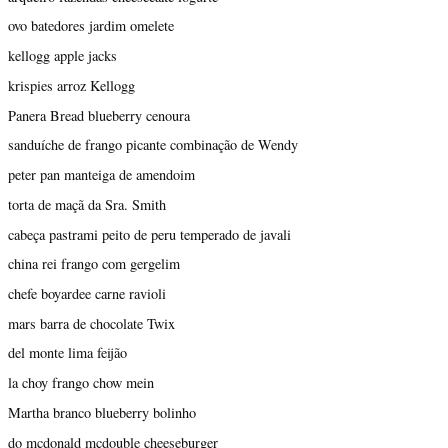
ovo batedores jardim omelete
kellogg apple jacks
krispies arroz Kellogg
Panera Bread blueberry cenoura
sanduíche de frango picante combinação de Wendy
peter pan manteiga de amendoim
torta de maçã da Sra. Smith
cabeça pastrami peito de peru temperado de javali
china rei frango com gergelim
chefe boyardee carne ravioli
mars barra de chocolate Twix
del monte lima feijão
la choy frango chow mein
Martha branco blueberry bolinho
do mcdonald mcdouble cheeseburger