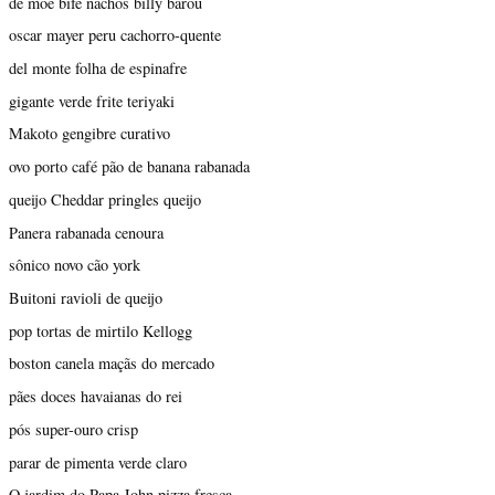
de moe bife nachos billy barou
oscar mayer peru cachorro-quente
del monte folha de espinafre
gigante verde frite teriyaki
Makoto gengibre curativo
ovo porto café pão de banana rabanada
queijo Cheddar pringles queijo
Panera rabanada cenoura
sônico novo cão york
Buitoni ravioli de queijo
pop tortas de mirtilo Kellogg
boston canela maçãs do mercado
pães doces havaianas do rei
pós super-ouro crisp
parar de pimenta verde claro
O jardim do Papa John pizza fresca