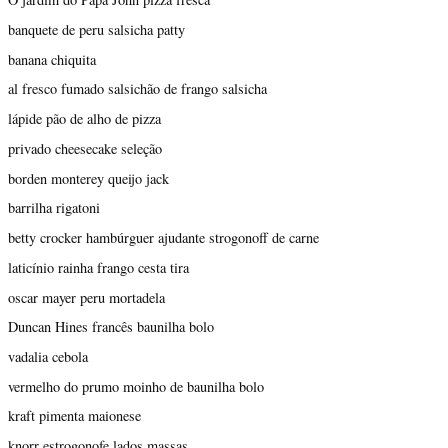
banquete de peru salsicha patty
banana chiquita
al fresco fumado salsichão de frango salsicha
lápide pão de alho de pizza
privado cheesecake seleção
borden monterey queijo jack
barrilha rigatoni
betty crocker hambúrguer ajudante strogonoff de carne
laticínio rainha frango cesta tira
oscar mayer peru mortadela
Duncan Hines francês baunilha bolo
vadalia cebola
vermelho do prumo moinho de baunilha bolo
kraft pimenta maionese
knorr estrogonofe lados massas