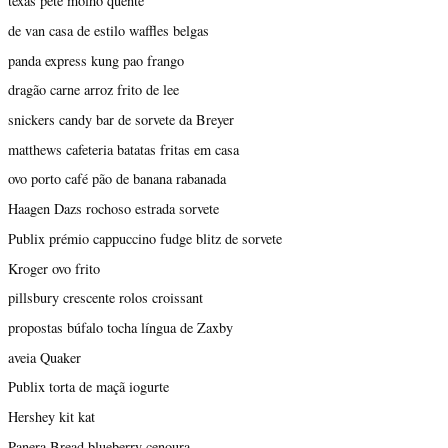
texas pete molho quente
de van casa de estilo waffles belgas
panda express kung pao frango
dragão carne arroz frito de lee
snickers candy bar de sorvete da Breyer
matthews cafeteria batatas fritas em casa
ovo porto café pão de banana rabanada
Haagen Dazs rochoso estrada sorvete
Publix prémio cappuccino fudge blitz de sorvete
Kroger ovo frito
pillsbury crescente rolos croissant
propostas búfalo tocha língua de Zaxby
aveia Quaker
Publix torta de maçã iogurte
Hershey kit kat
Panera Bread blueberry cenoura