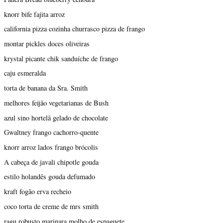
knorr bife fajita arroz
california pizza cozinha churrasco pizza de frango
montar pickles doces oliveiras
krystal picante chik sanduíche de frango
caju esmeralda
torta de banana da Sra. Smith
melhores feijão vegetarianas de Bush
azul sino hortelã gelado de chocolate
Gwaltney frango cachorro-quente
knorr arroz lados frango brócolis
A cabeça de javali chipotle gouda
estilo holandês gouda defumado
kraft fogão erva recheio
coco torta de creme de mrs smith
ragu robusto marinara molho de espaguete