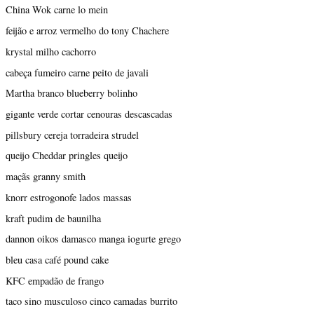
China Wok carne lo mein
feijão e arroz vermelho do tony Chachere
krystal milho cachorro
cabeça fumeiro carne peito de javali
Martha branco blueberry bolinho
gigante verde cortar cenouras descascadas
pillsbury cereja torradeira strudel
queijo Cheddar pringles queijo
maçãs granny smith
knorr estrogonofe lados massas
kraft pudim de baunilha
dannon oikos damasco manga iogurte grego
bleu casa café pound cake
KFC empadão de frango
taco sino musculoso cinco camadas burrito