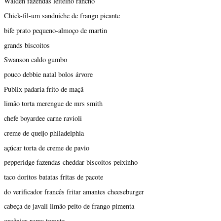
Walden fazendas leitelho rancho
Chick-fil-um sanduíche de frango picante
bife prato pequeno-almoço de martin
grands biscoitos
Swanson caldo gumbo
pouco debbie natal bolos árvore
Publix padaria frito de maçã
limão torta merengue de mrs smith
chefe boyardee carne ravioli
creme de queijo philadelphia
açúcar torta de creme de pavio
pepperidge fazendas cheddar biscoitos peixinho
taco doritos batatas fritas de pacote
do verificador francês fritar amantes cheeseburger
cabeça de javali limão peito de frango pimenta
orgânica roma tomate