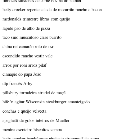
famosas salsichas de carne bovina do nathan
betty crocker repente salada de macarrão rancho e bacon
mcdonalds trimestre libras com queijo
lápide pão de alho de pizza
taco sino musculoso crise burrito
china rei camarão rolo de ovo
escondido rancho vestir vale
arroz por roni arroz pilaf
cinnapie do papa João
dip francês Arby
pillsbury torradeira strudel de maçã
bife 'n agitar Wisconsin steakburger amanteigado
conchas e queijo velveeta
spaghetti de grãos inteiros de Mueller
menina escoteiro biscoitos samoa
betty crocker hambúrguer ajudante strogonoff de carne