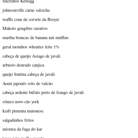
Sucrilhos Kellogg
johnsonville carne salsicha
waffle cone de sorvete da Breyer
Makoto gengibre curativo
martha brancas de banana nut muffins
geral moinhos wheaties leite 1%
cabeça de queijo Asiago de javali
arbusto dourado canjica
queijo fontina cabeça de javali
Aomi japonês rolo de vulcão
cabeça ardente búfalo peito de frango de javali
sônico novo cão york
kraft pimenta maionese
salgadinhos fritos
mistura da fuga do kar