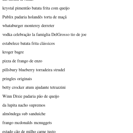
krystal pimentão batata frita com queijo
Publix padaria holandês torta de maçã
whataburger monterey derreter
vodka celebração la famiglia DelGrosso tio de joe
estabelece batata frita clássicos
kroger bagre
pizza de frango de enzo
pillsbury blueberry torradeira strudel
pringles originais
betty crocker atum ajudante tetrazzini
Winn Dixie padaria pão de queijo
da lupita nacho supremos
almôndega sub sanduíche
frango mcdonalds mcnuggets
estado cão de milho carne justo