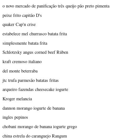
o novo mercado de panificação três queijo pão preto pimenta
peixe frito capitão D's
quaker Cap'n crise
estabelece mel churrasco batata frita
simplesmente batata frita
Schlotzsky angus corned beef Rúben
kraft cremoso italiano
del monte beterraba
jtc trufa parmesão batatas fritas
arqueiro fazendas cheesecake iogurte
Kroger melancia
dannon morango iogurte de banana
ingles pepinos
chobani morango de banana iogurte grego
china estrela do caranguejo Rangum