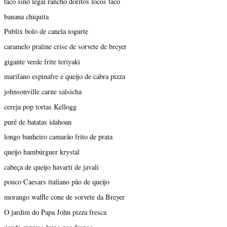
taco sino legal rancho doritos locos taco
banana chiquita
Publix bolo de canela iogurte
caramelo praline crise de sorvete de breyer
gigante verde frite teriyaki
marifano espinafre e queijo de cabra pizza
johnsonville carne salsicha
cereja pop tortas Kellogg
purê de batatas idahoan
longo banheiro camarão frito de prata
queijo hambúrguer krystal
cabeça de queijo havarti de javali
pouco Caesars italiano pão de queijo
morango waffle cone de sorvete da Breyer
O jardim do Papa John pizza fresca