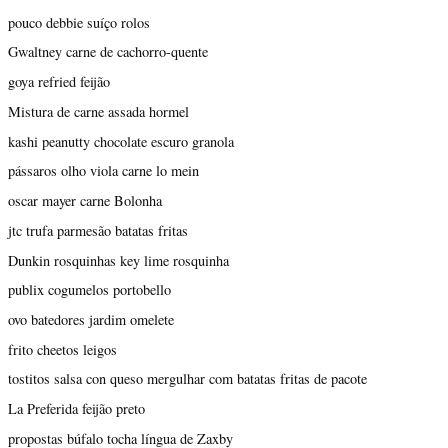
pouco debbie suíço rolos
Gwaltney carne de cachorro-quente
goya refried feijão
Mistura de carne assada hormel
kashi peanutty chocolate escuro granola
pássaros olho viola carne lo mein
oscar mayer carne Bolonha
jtc trufa parmesão batatas fritas
Dunkin rosquinhas key lime rosquinha
publix cogumelos portobello
ovo batedores jardim omelete
frito cheetos leigos
tostitos salsa con queso mergulhar com batatas fritas de pacote
La Preferida feijão preto
propostas búfalo tocha língua de Zaxby