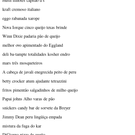
Hush filhotes capitão d's
kraft cremoso italiano
eggo rabanada xarope
Nova Iorque cinco queijo texas brinde
Winn Dixie padaria pão de queijo
melhor ovo apimentado do Eggland
deli ba-tampte totalidades kosher endro
mars três mosqueteiros
A cabeça de javali enegrecida peito de peru
betty crocker atum ajudante tetrazzini
fritos pimentão salgadinhos de milho queijo
Papai johns Alho varas de pão
snickers candy bar de sorvete da Breyer
Jimmy Dean peru lingüiça empada
mistura da fuga do kar
DiGiorno pizza de queijo