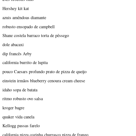
Hershey kit kat
azuis amêndoas diamante
robusto ensopado de campbell
Shane costela barraco torta de pêssego
dole abacaxi
dip francês Arby
california burrito de lupita
pouco Caesars profundo prato de pizza de queijo
einstein irmãos blueberry cenoura cream cheese
idaho sopa de batata
ritmo robusto ovo salsa
kroger bagre
quaker vida canela
Kellogg passas farelo
california pizza cozinha churrasco pizza de frango