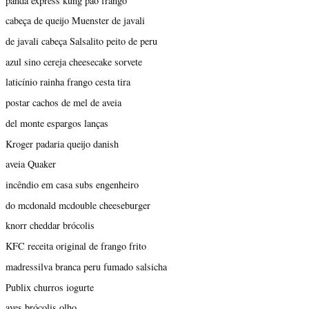
panda express kung pao frango
cabeça de queijo Muenster de javali
de javali cabeça Salsalito peito de peru
azul sino cereja cheesecake sorvete
laticínio rainha frango cesta tira
postar cachos de mel de aveia
del monte espargos lanças
Kroger padaria queijo danish
aveia Quaker
incêndio em casa subs engenheiro
do mcdonald mcdouble cheeseburger
knorr cheddar brócolis
KFC receita original de frango frito
madressilva branca peru fumado salsicha
Publix churros iogurte
aves brócolis olho