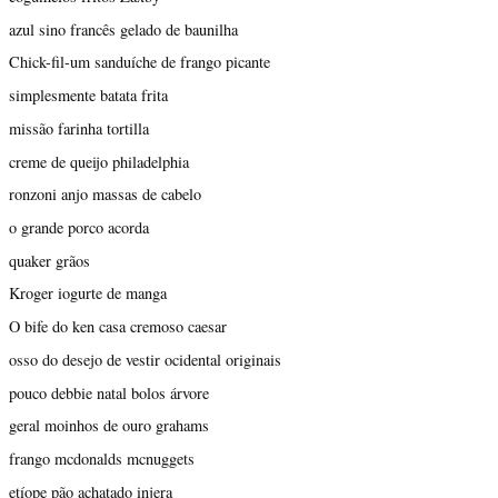
azul sino francês gelado de baunilha
Chick-fil-um sanduíche de frango picante
simplesmente batata frita
missão farinha tortilla
creme de queijo philadelphia
ronzoni anjo massas de cabelo
o grande porco acorda
quaker grãos
Kroger iogurte de manga
O bife do ken casa cremoso caesar
osso do desejo de vestir ocidental originais
pouco debbie natal bolos árvore
geral moinhos de ouro grahams
frango mcdonalds mcnuggets
etíope pão achatado injera