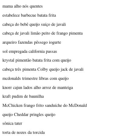
mama alho nós quentes
estabelece barbecue batata frita
cabeça do bebê queijo suíço de javali
cabeça de javali limão peito de frango pimenta
arqueiro fazendas pêssego iogurte
sol empregada california passas
krystal pimentão batata frita com queijo
cabeça três pimenta Colby queijo jack de javali
mcdonalds trimestre libras com queijo
knorr cajun lados alho arroz de manteiga
kraft pudim de baunilha
McChicken frango frito sanduíche do McDonald
queijo Cheddar pringles queijo
sônica tater
torta de nozes da torcida