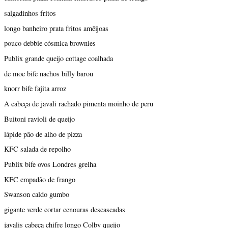
salgadinhos fritos
longo banheiro prata fritos amêijoas
pouco debbie cósmica brownies
Publix grande queijo cottage coalhada
de moe bife nachos billy barou
knorr bife fajita arroz
A cabeça de javali rachado pimenta moinho de peru
Buitoni ravioli de queijo
lápide pão de alho de pizza
KFC salada de repolho
Publix bife ovos Londres grelha
KFC empadão de frango
Swanson caldo gumbo
gigante verde cortar cenouras descascadas
javalis cabeça chifre longo Colby queijo