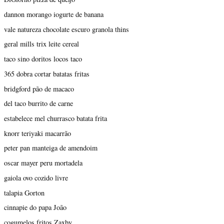
dannon morango iogurte de banana
vale natureza chocolate escuro granola thins
geral mills trix leite cereal
taco sino doritos locos taco
365 dobra cortar batatas fritas
bridgford pão de macaco
del taco burrito de carne
estabelece mel churrasco batata frita
knorr teriyaki macarrão
peter pan manteiga de amendoim
oscar mayer peru mortadela
gaiola ovo cozido livre
talapia Gorton
cinnapie do papa João
cogumelos fritos Zaxby