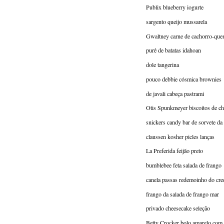
Publix blueberry iogurte
sargento queijo mussarela
Gwaltney carne de cachorro-que
purê de batatas idahoan
dole tangerina
pouco debbie cósmica brownies
de javali cabeça pastrami
Otis Spunkmeyer biscoitos de ch
snickers candy bar de sorvete da
claussen kosher picles lanças
La Preferida feijão preto
bumblebee feta salada de frango
canela passas redemoinho do cre
frango da salada de frango mar
privado cheesecake seleção
Betty Crocker bolo amarelo com 