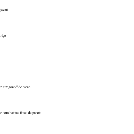
javali
uriço
e strogonoff de carne
r com batatas fritas de pacote