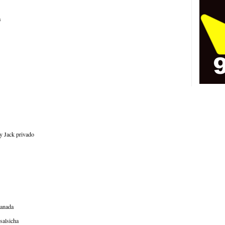
a
y Jack privado
banada
salsicha