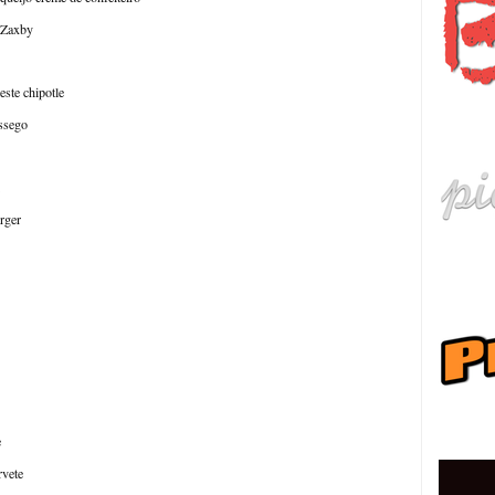
e Zaxby
este chipotle
हि
êssego
rger
ру
e
rvete