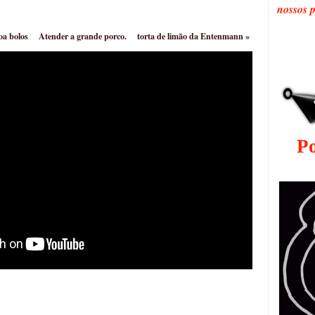
nossos 
oa bolos
Atender a grande porco.
torta de limão da Entenmann
»
P