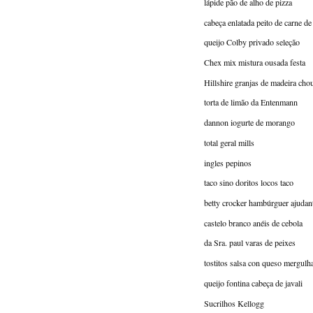
lápide pão de alho de pizza
cabeça enlatada peito de carne de 
queijo Colby privado seleção
Chex mix mistura ousada festa
Hillshire granjas de madeira cho
torta de limão da Entenmann
dannon iogurte de morango
total geral mills
ingles pepinos
taco sino doritos locos taco
betty crocker hambúrguer ajudant
castelo branco anéis de cebola
da Sra. paul varas de peixes
tostitos salsa con queso mergulha
queijo fontina cabeça de javali
Sucrilhos Kellogg