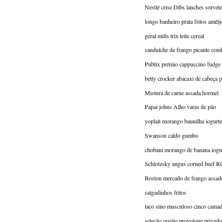
Nestlé crise Dibs lanches sorvete
longo banheiro prata fritos amêij
geral mills trix leite cereal
sanduíche de frango picante co
Publix prémio cappuccino fudge b
betty crocker abacaxi de cabeça p
Mistura de carne assada hormel
Papai johns Alho varas de pão
yoplait morango baunilha iogurte
Swanson caldo gumbo
chobani morango de banana iogu
Schlotzsky angus corned beef R
Boston mercado de frango assad
salgadinhos fritos
taco sino musculoso cinco camad
seleção queijo provolone privado