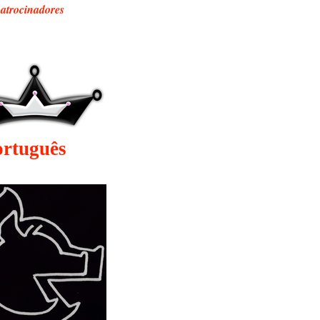
patrocinadores
ortuguês