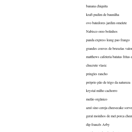
banana chiquita
kraft pudim de baunilha
ovo batedores jardim omelete
Nabisco oreo bolinhos
panda express kung pao frango
grandes couves de bruxelas valo
matthews cafeteria batatas fritas
chucrute vlasic
pringles rancho
próprio pão de trigo da natureza
krystal milho cachorro
melão orgânico
azul sino cereja cheesecake sorve
geral moinhos de mel porca chee
dip francês Arby