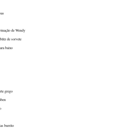
oas
mbinação de Wendy
litz de sorvete
ara baixo
rte grego
úben
o
as burrito