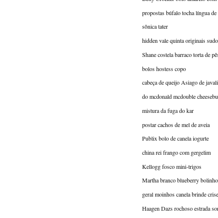
propostas búfalo tocha língua d
sônica tater
hidden vale quinta originais sudo
Shane costela barraco torta de p
bolos hostess copo
cabeça de queijo Asiago de javali
do mcdonald mcdouble cheesebu
mistura da fuga do kar
postar cachos de mel de aveia
Publix bolo de canela iogurte
china rei frango com gergelim
Kellogg fosco mini-trigos
Martha branco blueberry bolinho
geral moinhos canela brinde cris
Haagen Dazs rochoso estrada so