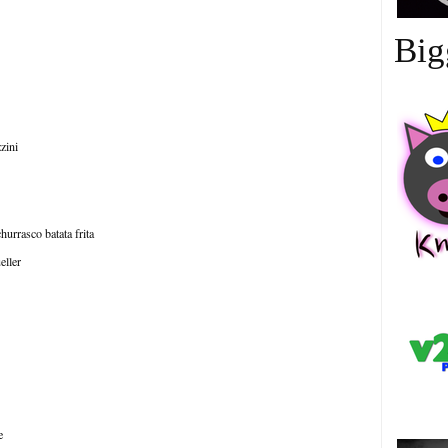
Big
zini
hurrasco batata frita
eller
中
e