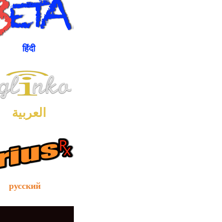
ंदी
العربية
сский