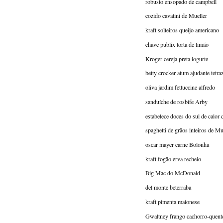
robusto ensopado de campbell
cozido cavatini de Mueller
kraft solteiros queijo americano
chave publix torta de limão
Kroger cereja preta iogurte
betty crocker atum ajudante tetraz
oliva jardim fettuccine alfredo
sanduíche de rosbife Arby
estabelece doces do sul de calor c
spaghetti de grãos inteiros de Mu
oscar mayer carne Bolonha
kraft fogão erva recheio
Big Mac do McDonald
del monte beterraba
kraft pimenta maionese
Gwaltney frango cachorro-quent