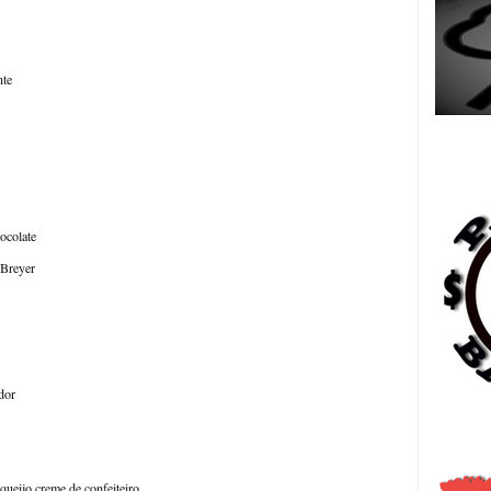
nte
Es
ocolate
 Breyer
dor
日
queijo creme de confeiteiro