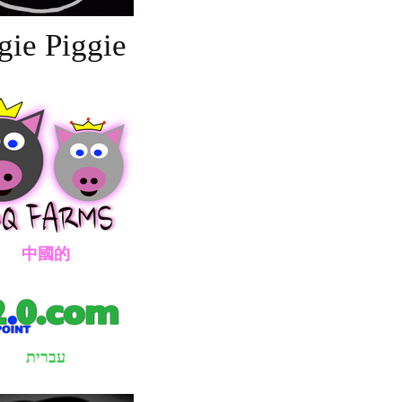
gie Piggie
國的
עברית