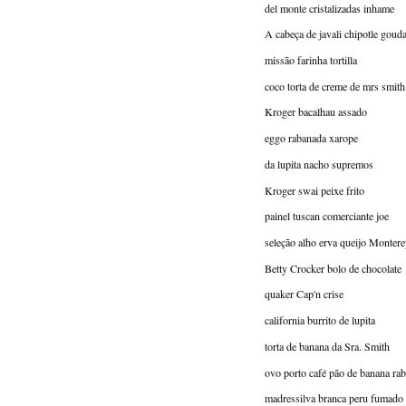
del monte cristalizadas inhame
A cabeça de javali chipotle goud
missão farinha tortilla
coco torta de creme de mrs smith
Kroger bacalhau assado
eggo rabanada xarope
da lupita nacho supremos
Kroger swai peixe frito
painel tuscan comerciante joe
seleção alho erva queijo Montere
Betty Crocker bolo de chocolate
quaker Cap'n crise
california burrito de lupita
torta de banana da Sra. Smith
ovo porto café pão de banana ra
madressilva branca peru fumado 