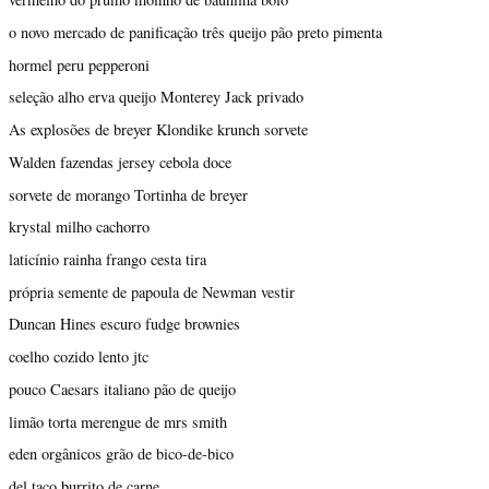
o novo mercado de panificação três queijo pão preto pimenta
hormel peru pepperoni
seleção alho erva queijo Monterey Jack privado
As explosões de breyer Klondike krunch sorvete
Walden fazendas jersey cebola doce
sorvete de morango Tortinha de breyer
krystal milho cachorro
laticínio rainha frango cesta tira
própria semente de papoula de Newman vestir
Duncan Hines escuro fudge brownies
coelho cozido lento jtc
pouco Caesars italiano pão de queijo
limão torta merengue de mrs smith
eden orgânicos grão de bico-de-bico
del taco burrito de carne