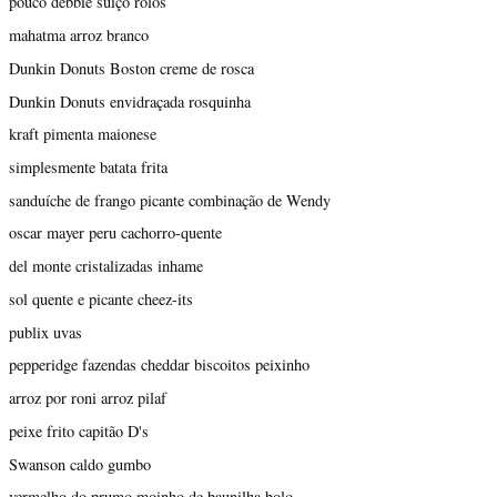
pouco debbie suíço rolos
mahatma arroz branco
Dunkin Donuts Boston creme de rosca
Dunkin Donuts envidraçada rosquinha
kraft pimenta maionese
simplesmente batata frita
sanduíche de frango picante combinação de Wendy
oscar mayer peru cachorro-quente
del monte cristalizadas inhame
sol quente e picante cheez-its
publix uvas
pepperidge fazendas cheddar biscoitos peixinho
arroz por roni arroz pilaf
peixe frito capitão D's
Swanson caldo gumbo
vermelho do prumo moinho de baunilha bolo