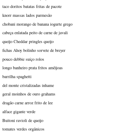
taco doritos batatas fritas de pacote
knorr massas lados parmesão
chobani morango de banana iogurte grego
cabeça enlatada peito de carne de javali
queijo Cheddar pringles queijo
fichas Ahoy bolinho sorvete de breyer
pouco debbie suíço rolos
longo banheiro prata fritos amêijoas
barrilha spaghetti
del monte cristalizadas inhame
geral moinhos de ouro grahams
dragão carne arroz frito de lee
alface gigante verde
Buitoni ravioli de queijo
tomates verdes orgânicos