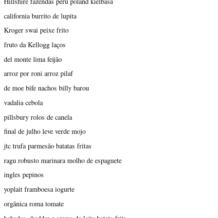
Hillshire fazendas peru poland kielbasa
california burrito de lupita
Kroger swai peixe frito
fruto da Kellogg laços
del monte lima feijão
arroz por roni arroz pilaf
de moe bife nachos billy barou
vadalia cebola
pillsbury rolos de canela
final de julho leve verde mojo
jtc trufa parmesão batatas fritas
ragu robusto marinara molho de espaguete
ingles pepinos
yoplait framboesa iogurte
orgânica roma tomate