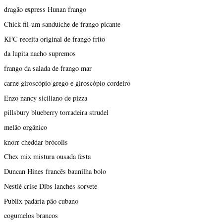
dragão express Hunan frango
Chick-fil-um sanduíche de frango picante
KFC receita original de frango frito
da lupita nacho supremos
frango da salada de frango mar
carne giroscópio grego e giroscópio cordeiro
Enzo nancy siciliano de pizza
pillsbury blueberry torradeira strudel
melão orgânico
knorr cheddar brócolis
Chex mix mistura ousada festa
Duncan Hines francês baunilha bolo
Nestlé crise Dibs lanches sorvete
Publix padaria pão cubano
cogumelos brancos