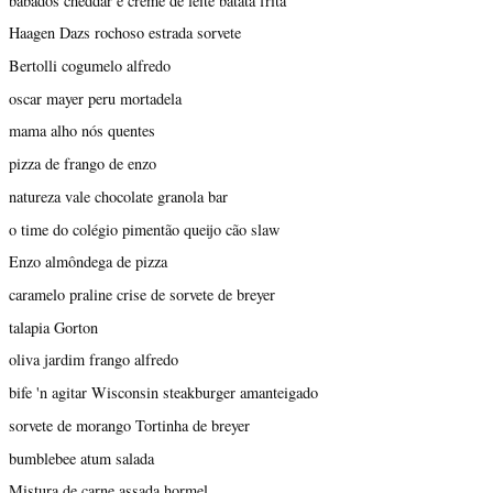
babados cheddar e creme de leite batata frita
Haagen Dazs rochoso estrada sorvete
Bertolli cogumelo alfredo
oscar mayer peru mortadela
mama alho nós quentes
pizza de frango de enzo
natureza vale chocolate granola bar
o time do colégio pimentão queijo cão slaw
Enzo almôndega de pizza
caramelo praline crise de sorvete de breyer
talapia Gorton
oliva jardim frango alfredo
bife 'n agitar Wisconsin steakburger amanteigado
sorvete de morango Tortinha de breyer
bumblebee atum salada
Mistura de carne assada hormel