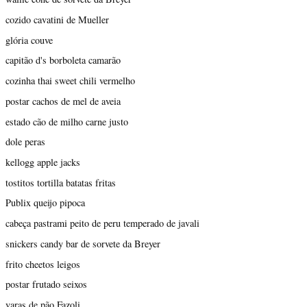
cozido cavatini de Mueller
glória couve
capitão d's borboleta camarão
cozinha thai sweet chili vermelho
postar cachos de mel de aveia
estado cão de milho carne justo
dole peras
kellogg apple jacks
tostitos tortilla batatas fritas
Publix queijo pipoca
cabeça pastrami peito de peru temperado de javali
snickers candy bar de sorvete da Breyer
frito cheetos leigos
postar frutado seixos
varas de pão Fazoli