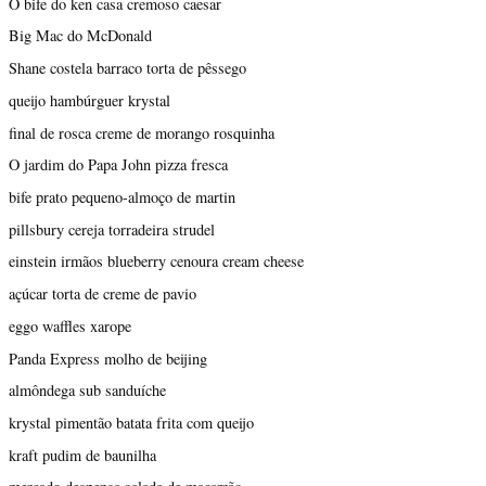
O bife do ken casa cremoso caesar
Big Mac do McDonald
Shane costela barraco torta de pêssego
queijo hambúrguer krystal
final de rosca creme de morango rosquinha
O jardim do Papa John pizza fresca
bife prato pequeno-almoço de martin
pillsbury cereja torradeira strudel
einstein irmãos blueberry cenoura cream cheese
açúcar torta de creme de pavio
eggo waffles xarope
Panda Express molho de beijing
almôndega sub sanduíche
krystal pimentão batata frita com queijo
kraft pudim de baunilha