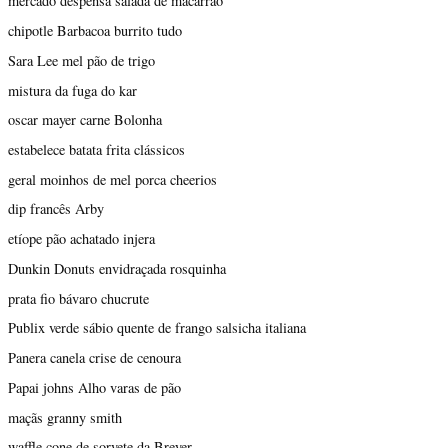
mercado despensa salada de macarrão
chipotle Barbacoa burrito tudo
Sara Lee mel pão de trigo
mistura da fuga do kar
oscar mayer carne Bolonha
estabelece batata frita clássicos
geral moinhos de mel porca cheerios
dip francês Arby
etíope pão achatado injera
Dunkin Donuts envidraçada rosquinha
prata fio bávaro chucrute
Publix verde sábio quente de frango salsicha italiana
Panera canela crise de cenoura
Papai johns Alho varas de pão
maçãs granny smith
waffle cone de sorvete da Breyer