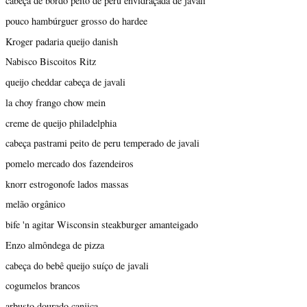
cabeça de bordo peito de peru envidraçada de javali
pouco hambúrguer grosso do hardee
Kroger padaria queijo danish
Nabisco Biscoitos Ritz
queijo cheddar cabeça de javali
la choy frango chow mein
creme de queijo philadelphia
cabeça pastrami peito de peru temperado de javali
pomelo mercado dos fazendeiros
knorr estrogonofe lados massas
melão orgânico
bife 'n agitar Wisconsin steakburger amanteigado
Enzo almôndega de pizza
cabeça do bebê queijo suíço de javali
cogumelos brancos
arbusto dourado canjica