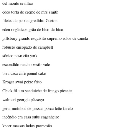
del monte ervilhas
coco torta de creme de mrs smith
filetes de peixe agredidas Gorton
eden orgânicos grão de bico-de-bico
pillsbury grands esquisito supremo rolos de canela
robusto ensopado de campbell
sônico novo cão york
escondido rancho vestir vale
bleu casa café pound cake
Kroger swai peixe frito
Chick-fil-um sanduíche de frango picante
walmart georgia pêssego
geral moinhos de passas porca leite farelo
incêndio em casa subs engenheiro
knorr massas lados parmesão