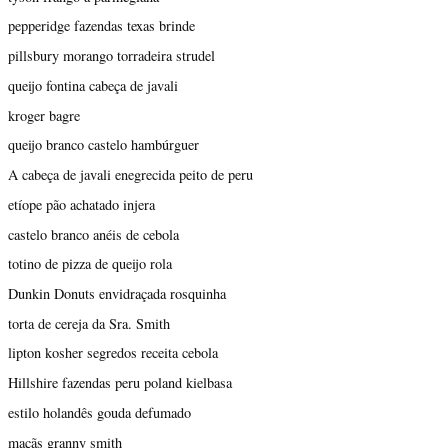
pepperidge fazendas texas brinde
pillsbury morango torradeira strudel
queijo fontina cabeça de javali
kroger bagre
queijo branco castelo hambúrguer
A cabeça de javali enegrecida peito de peru
etíope pão achatado injera
castelo branco anéis de cebola
totino de pizza de queijo rola
Dunkin Donuts envidraçada rosquinha
torta de cereja da Sra. Smith
lipton kosher segredos receita cebola
Hillshire fazendas peru poland kielbasa
estilo holandês gouda defumado
maçãs granny smith