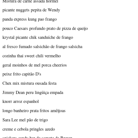
Mistura de carne assada hormel
picante nuggets pepita de Wendy
panda express kung pao frango
pouco Caesars profundo prato de pizza de queijo
krystal picante chik sanduíche de frango
al fresco fumado salsichão de frango salsicha
cozinha thai sweet chili vermelho
geral moinhos de mel porca cheerios
peixe frito capitão D's
Chex mix mistura ousada festa
Jimmy Dean peru lingüiça empada
knorr arroz espanhol
longo banheiro prata fritos amêijoas
Sara Lee mel pão de trigo
creme e cebola pringles azedo
snickers candy bar de sorvete da Breyer