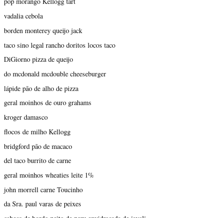
pop morango Kellogg tart
vadalia cebola
borden monterey queijo jack
taco sino legal rancho doritos locos taco
DiGiorno pizza de queijo
do mcdonald mcdouble cheeseburger
lápide pão de alho de pizza
geral moinhos de ouro grahams
kroger damasco
flocos de milho Kellogg
bridgford pão de macaco
del taco burrito de carne
geral moinhos wheaties leite 1%
john morrell carne Toucinho
da Sra. paul varas de peixes