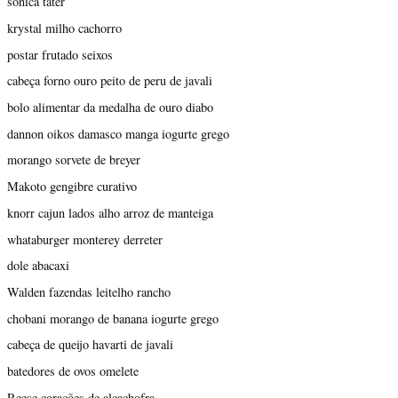
sônica tater
krystal milho cachorro
postar frutado seixos
cabeça forno ouro peito de peru de javali
bolo alimentar da medalha de ouro diabo
dannon oikos damasco manga iogurte grego
morango sorvete de breyer
Makoto gengibre curativo
knorr cajun lados alho arroz de manteiga
whataburger monterey derreter
dole abacaxi
Walden fazendas leitelho rancho
chobani morango de banana iogurte grego
cabeça de queijo havarti de javali
batedores de ovos omelete
Reese corações de alcachofra