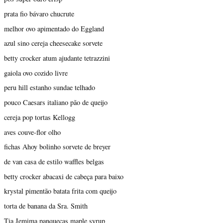
prata fio bávaro chucrute
melhor ovo apimentado do Eggland
azul sino cereja cheesecake sorvete
betty crocker atum ajudante tetrazzini
gaiola ovo cozido livre
peru hill estanho sundae telhado
pouco Caesars italiano pão de queijo
cereja pop tortas Kellogg
aves couve-flor olho
fichas Ahoy bolinho sorvete de breyer
de van casa de estilo waffles belgas
betty crocker abacaxi de cabeça para baixo
krystal pimentão batata frita com queijo
torta de banana da Sra. Smith
Tia Jemima panquecas maple syrup