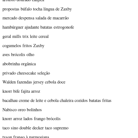
propostas búfalo tocha língua de Zaxby
mercado despensa salada de macarrão
hambúrguer ajudante batatas estrogonofe
geral mills trix leite cereal
cogumelos fritos Zaxby
aves brócolis olho
abobrinha orgânica
privado cheesecake seleção
Walden fazendas jersey cebola doce
knorr bife fajita arroz
bacalhau creme de leite e cebola chaleira cozidos batatas fritas
Nabisco oreo bolinhos
knorr arroz lados frango brócolis
taco sino double decker taco supremo
tyson frango à parmegiana