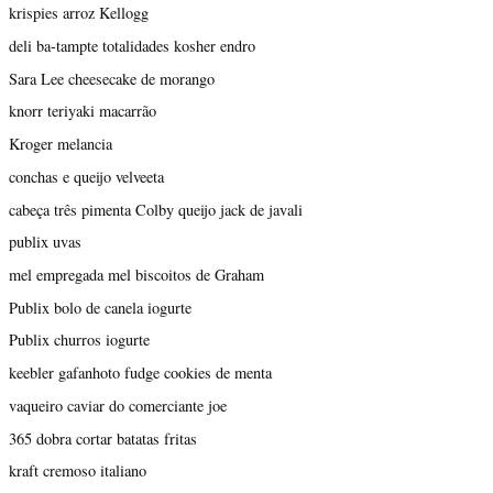
krispies arroz Kellogg
deli ba-tampte totalidades kosher endro
Sara Lee cheesecake de morango
knorr teriyaki macarrão
Kroger melancia
conchas e queijo velveeta
cabeça três pimenta Colby queijo jack de javali
publix uvas
mel empregada mel biscoitos de Graham
Publix bolo de canela iogurte
Publix churros iogurte
keebler gafanhoto fudge cookies de menta
vaqueiro caviar do comerciante joe
365 dobra cortar batatas fritas
kraft cremoso italiano