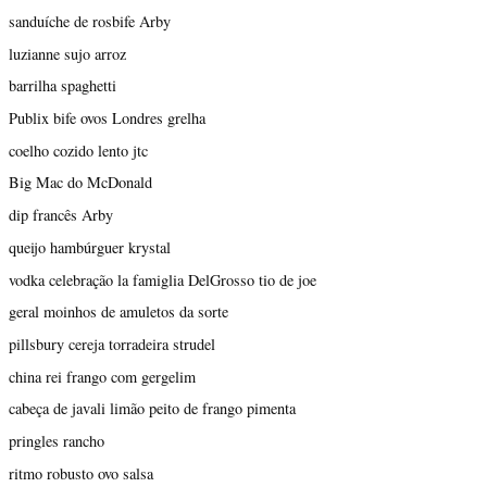
sanduíche de rosbife Arby
luzianne sujo arroz
barrilha spaghetti
Publix bife ovos Londres grelha
coelho cozido lento jtc
Big Mac do McDonald
dip francês Arby
queijo hambúrguer krystal
vodka celebração la famiglia DelGrosso tio de joe
geral moinhos de amuletos da sorte
pillsbury cereja torradeira strudel
china rei frango com gergelim
cabeça de javali limão peito de frango pimenta
pringles rancho
ritmo robusto ovo salsa