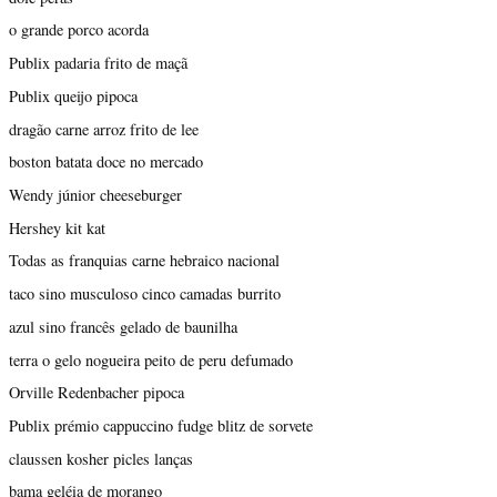
o grande porco acorda
Publix padaria frito de maçã
Publix queijo pipoca
dragão carne arroz frito de lee
boston batata doce no mercado
Wendy júnior cheeseburger
Hershey kit kat
Todas as franquias carne hebraico nacional
taco sino musculoso cinco camadas burrito
azul sino francês gelado de baunilha
terra o gelo nogueira peito de peru defumado
Orville Redenbacher pipoca
Publix prémio cappuccino fudge blitz de sorvete
claussen kosher picles lanças
bama geléia de morango