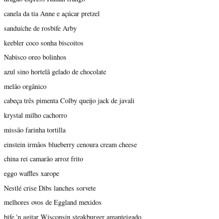
canela da tia Anne e açúcar pretzel
sanduíche de rosbife Arby
keebler coco sonha biscoitos
Nabisco oreo bolinhos
azul sino hortelã gelado de chocolate
melão orgânico
cabeça três pimenta Colby queijo jack de javali
krystal milho cachorro
missão farinha tortilla
einstein irmãos blueberry cenoura cream cheese
china rei camarão arroz frito
eggo waffles xarope
Nestlé crise Dibs lanches sorvete
melhores ovos de Eggland mexidos
bife 'n agitar Wisconsin steakburger amanteigado