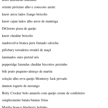
oriente próximo alho e couscous azeite
knorr arroz lados frango brócolis
knorr cajun lados alho arroz de manteiga
DiGiorno pizza de queijo
knorr cheddar brócolis
madressilva branca peru fumado salsicha
pillsbury torradeira strudel de maçã
laminados ouro pretzel nós
pepperidge fazendas cheddar biscoitos peixinho
bife prato pequeno-almoço de martin
seleção alho erva queijo Monterey Jack privado
dannon iogurte de morango
Betty Crocker bolo amarelo com queijo creme de confeiteiro
simplesmente batata batatas fritas
Martha branco blueberry bolinho