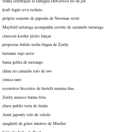
vodka celebração la famiglia DelGrosso tio de joe
kraft fogão erva recheio
própria semente de papoula de Newman vestir
Mayfield tartaruga acompanha sorvete de caramelo tartaruga
claussen kosher picles lanças
propostas búfalo tocha língua de Zaxby
luzianne sujo arroz
bama geléia de morango
china rei camarão rolo de ovo
sônica tater
escoteiros biscoitos de hortelã menina fina
Zaxby amasso batata frita
chave publix torta de limão
Aomi japonês rolo de vulcão
spaghetti de grãos inteiros de Mueller