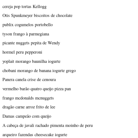
cereja pop tortas Kellogg
Otis Spunkmeyer biscoitos de chocolate
publix cogumelos portobello
tyson frango à parmegiana
picante nuggets pepita de Wendy
hormel peru pepperoni
yoplait morango baunilha iogurte
chobani morango de banana iogurte grego
Panera canela crise de cenoura
vermelho barão quatro queijo pizza pan
frango mcdonalds mcnuggets
dragão carne arroz frito de lee
Damas campeão com queijo
A cabeça de javali rachado pimenta moinho de peru
arqueiro fazendas cheesecake iogurte