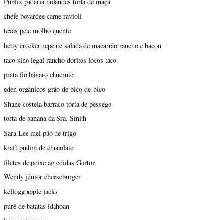
Publix padaria holandês torta de maçã
chefe boyardee carne ravioli
texas pete molho quente
betty crocker repente salada de macarrão rancho e bacon
taco sino legal rancho doritos locos taco
prata fio bávaro chucrute
eden orgânicos grão de bico-de-bico
Shane costela barraco torta de pêssego
torta de banana da Sra. Smith
Sara Lee mel pão de trigo
kraft pudim de chocolate
filetes de peixe agredidas Gorton
Wendy júnior cheeseburger
kellogg apple jacks
purê de batatas idahoan