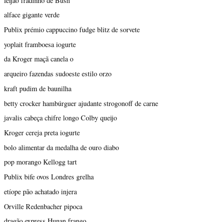
feijão fradinho de Bush
alface gigante verde
Publix prémio cappuccino fudge blitz de sorvete
yoplait framboesa iogurte
da Kroger maçã canela o
arqueiro fazendas sudoeste estilo orzo
kraft pudim de baunilha
betty crocker hambúrguer ajudante strogonoff de carne
javalis cabeça chifre longo Colby queijo
Kroger cereja preta iogurte
bolo alimentar da medalha de ouro diabo
pop morango Kellogg tart
Publix bife ovos Londres grelha
etíope pão achatado injera
Orville Redenbacher pipoca
dragão express Hunan frango