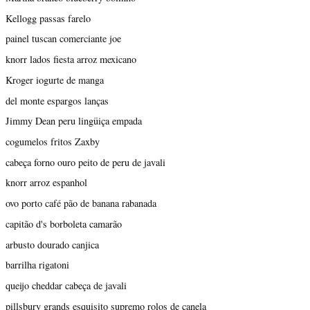
Kellogg passas farelo
painel tuscan comerciante joe
knorr lados fiesta arroz mexicano
Kroger iogurte de manga
del monte espargos lanças
Jimmy Dean peru lingüiça empada
cogumelos fritos Zaxby
cabeça forno ouro peito de peru de javali
knorr arroz espanhol
ovo porto café pão de banana rabanada
capitão d's borboleta camarão
arbusto dourado canjica
barrilha rigatoni
queijo cheddar cabeça de javali
pillsbury grands esquisito supremo rolos de canela