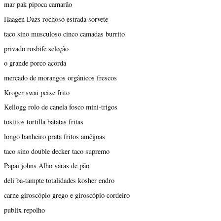
mar pak pipoca camarão
Haagen Dazs rochoso estrada sorvete
taco sino musculoso cinco camadas burrito
privado rosbife seleção
o grande porco acorda
mercado de morangos orgânicos frescos
Kroger swai peixe frito
Kellogg rolo de canela fosco mini-trigos
tostitos tortilla batatas fritas
longo banheiro prata fritos amêijoas
taco sino double decker taco supremo
Papai johns Alho varas de pão
deli ba-tampte totalidades kosher endro
carne giroscópio grego e giroscópio cordeiro
publix repolho