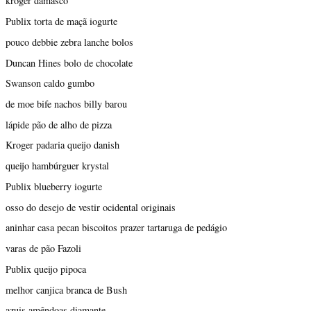
kroger damasco
Publix torta de maçã iogurte
pouco debbie zebra lanche bolos
Duncan Hines bolo de chocolate
Swanson caldo gumbo
de moe bife nachos billy barou
lápide pão de alho de pizza
Kroger padaria queijo danish
queijo hambúrguer krystal
Publix blueberry iogurte
osso do desejo de vestir ocidental originais
aninhar casa pecan biscoitos prazer tartaruga de pedágio
varas de pão Fazoli
Publix queijo pipoca
melhor canjica branca de Bush
azuis amêndoas diamante