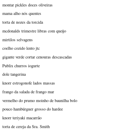
montar pickles doces oliveiras
mama alho nós quentes
torta de nozes da torcida
mcdonalds trimestre libras com queijo
mirtilos selvagens
coelho cozido lento jtc
gigante verde cortar cenouras descascadas
Publix churros iogurte
dole tangerina
knorr estrogonofe lados massas
frango da salada de frango mar
vermelho do prumo moinho de baunilha bolo
pouco hambúrguer grosso do hardee
knorr teriyaki macarrão
torta de cereja da Sra. Smith