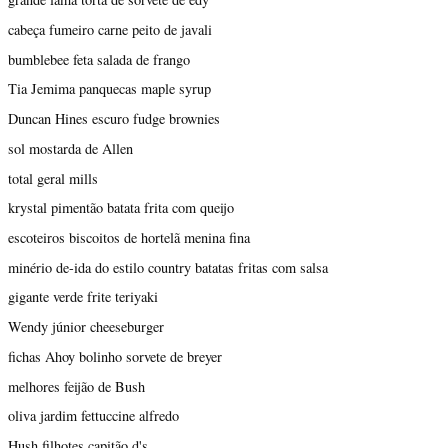
cabeça fumeiro carne peito de javali
bumblebee feta salada de frango
Tia Jemima panquecas maple syrup
Duncan Hines escuro fudge brownies
sol mostarda de Allen
total geral mills
krystal pimentão batata frita com queijo
escoteiros biscoitos de hortelã menina fina
minério de-ida do estilo country batatas fritas com salsa
gigante verde frite teriyaki
Wendy júnior cheeseburger
fichas Ahoy bolinho sorvete de breyer
melhores feijão de Bush
oliva jardim fettuccine alfredo
Hush filhotes capitão d's