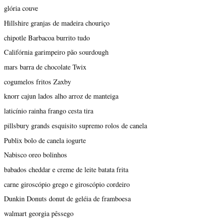
glória couve
Hillshire granjas de madeira chouriço
chipotle Barbacoa burrito tudo
Califórnia garimpeiro pão sourdough
mars barra de chocolate Twix
cogumelos fritos Zaxby
knorr cajun lados alho arroz de manteiga
laticínio rainha frango cesta tira
pillsbury grands esquisito supremo rolos de canela
Publix bolo de canela iogurte
Nabisco oreo bolinhos
babados cheddar e creme de leite batata frita
carne giroscópio grego e giroscópio cordeiro
Dunkin Donuts donut de geléia de framboesa
walmart georgia pêssego