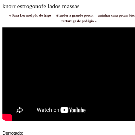
knorr estrogonofe lados massas
«
Sara Lee mel pão de trigo
Atender a grande porco.
aninhar casa pecan bisc
tartaruga de pedágio
»
Derrotado: