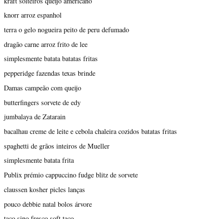
kraft solteiros queijo americano
knorr arroz espanhol
terra o gelo nogueira peito de peru defumado
dragão carne arroz frito de lee
simplesmente batata batatas fritas
pepperidge fazendas texas brinde
Damas campeão com queijo
butterfingers sorvete de edy
jumbalaya de Zatarain
bacalhau creme de leite e cebola chaleira cozidos batatas fritas
spaghetti de grãos inteiros de Mueller
simplesmente batata frita
Publix prémio cappuccino fudge blitz de sorvete
claussen kosher picles lanças
pouco debbie natal bolos árvore
taco sino fresco soft taco