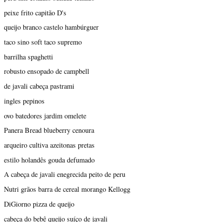
peixe frito capitão D's
queijo branco castelo hambúrguer
taco sino soft taco supremo
barrilha spaghetti
robusto ensopado de campbell
de javali cabeça pastrami
ingles pepinos
ovo batedores jardim omelete
Panera Bread blueberry cenoura
arqueiro cultiva azeitonas pretas
estilo holandês gouda defumado
A cabeça de javali enegrecida peito de peru
Nutri grãos barra de cereal morango Kellogg
DiGiorno pizza de queijo
cabeça do bebê queijo suíço de javali