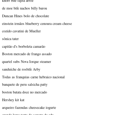
knorr bife fajita arroz
de moe bife nachos billy barou
Duncan Hines bolo de chocolate
einstein irmãos blueberry cenoura cream cheese
cozido cavatini de Mueller
sônica tater
capitão d's borboleta camarão
Boston mercado de frango assado
quartel subs Nova Iorque steamer
sanduíche de rosbife Arby
Todas as franquias carne hebraico nacional
banquete de peru salsicha patty
boston batata doce no mercado
Hershey kit kat
arqueiro fazendas cheesecake iogurte
grande lama torta de sorvete de edy