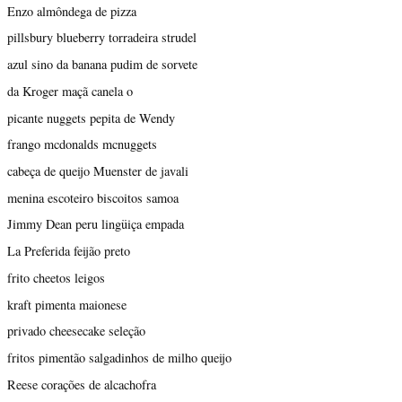
Enzo almôndega de pizza
pillsbury blueberry torradeira strudel
azul sino da banana pudim de sorvete
da Kroger maçã canela o
picante nuggets pepita de Wendy
frango mcdonalds mcnuggets
cabeça de queijo Muenster de javali
menina escoteiro biscoitos samoa
Jimmy Dean peru lingüiça empada
La Preferida feijão preto
frito cheetos leigos
kraft pimenta maionese
privado cheesecake seleção
fritos pimentão salgadinhos de milho queijo
Reese corações de alcachofra