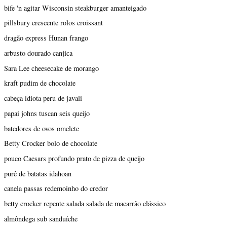
bife 'n agitar Wisconsin steakburger amanteigado
pillsbury crescente rolos croissant
dragão express Hunan frango
arbusto dourado canjica
Sara Lee cheesecake de morango
kraft pudim de chocolate
cabeça idiota peru de javali
papai johns tuscan seis queijo
batedores de ovos omelete
Betty Crocker bolo de chocolate
pouco Caesars profundo prato de pizza de queijo
purê de batatas idahoan
canela passas redemoinho do credor
betty crocker repente salada salada de macarrão clássico
almôndega sub sanduíche