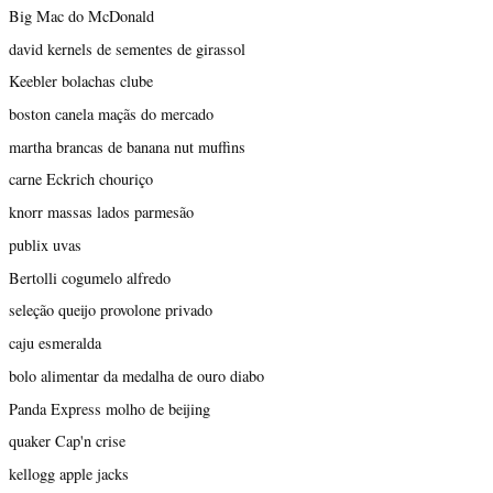
Big Mac do McDonald
david kernels de sementes de girassol
Keebler bolachas clube
boston canela maçãs do mercado
martha brancas de banana nut muffins
carne Eckrich chouriço
knorr massas lados parmesão
publix uvas
Bertolli cogumelo alfredo
seleção queijo provolone privado
caju esmeralda
bolo alimentar da medalha de ouro diabo
Panda Express molho de beijing
quaker Cap'n crise
kellogg apple jacks