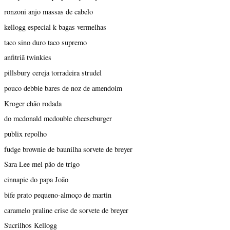
ronzoni anjo massas de cabelo
kellogg especial k bagas vermelhas
taco sino duro taco supremo
anfitriã twinkies
pillsbury cereja torradeira strudel
pouco debbie bares de noz de amendoim
Kroger chão rodada
do mcdonald mcdouble cheeseburger
publix repolho
fudge brownie de baunilha sorvete de breyer
Sara Lee mel pão de trigo
cinnapie do papa João
bife prato pequeno-almoço de martin
caramelo praline crise de sorvete de breyer
Sucrilhos Kellogg