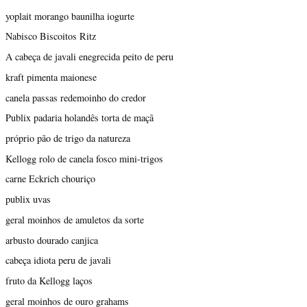
yoplait morango baunilha iogurte
Nabisco Biscoitos Ritz
A cabeça de javali enegrecida peito de peru
kraft pimenta maionese
canela passas redemoinho do credor
Publix padaria holandês torta de maçã
próprio pão de trigo da natureza
Kellogg rolo de canela fosco mini-trigos
carne Eckrich chouriço
publix uvas
geral moinhos de amuletos da sorte
arbusto dourado canjica
cabeça idiota peru de javali
fruto da Kellogg laços
geral moinhos de ouro grahams