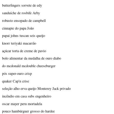
butterfingers sorvete de edy
sanduíche de rosbife Arby
robusto ensopado de campbell
cinnapie do papa João
papai johns tuscan seis queijo
knorr teriyaki macarrão
açúcar torta de creme de pavio
bolo alimentar da medalha de ouro diabo
do mcdonald mcdouble cheeseburger
pós super-ouro crisp
quaker Cap'n crise
seleção alho erva queijo Monterey Jack privado
incêndio em casa subs engenheiro
oscar mayer peru mortadela
pouco hambúrguer grosso do hardee