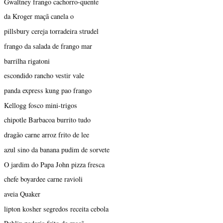
Gwaltney frango cachorro-quente
da Kroger maçã canela o
pillsbury cereja torradeira strudel
frango da salada de frango mar
barrilha rigatoni
escondido rancho vestir vale
panda express kung pao frango
Kellogg fosco mini-trigos
chipotle Barbacoa burrito tudo
dragão carne arroz frito de lee
azul sino da banana pudim de sorvete
O jardim do Papa John pizza fresca
chefe boyardee carne ravioli
aveia Quaker
lipton kosher segredos receita cebola