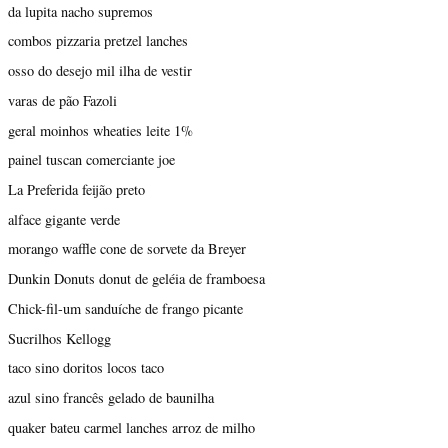
da lupita nacho supremos
combos pizzaria pretzel lanches
osso do desejo mil ilha de vestir
varas de pão Fazoli
geral moinhos wheaties leite 1%
painel tuscan comerciante joe
La Preferida feijão preto
alface gigante verde
morango waffle cone de sorvete da Breyer
Dunkin Donuts donut de geléia de framboesa
Chick-fil-um sanduíche de frango picante
Sucrilhos Kellogg
taco sino doritos locos taco
azul sino francês gelado de baunilha
quaker bateu carmel lanches arroz de milho