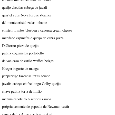
queijo cheddar cabeça de javali
quartel subs Nova Iorque steamer
del monte cristalizadas inhame
einstein irmãos blueberry cenoura cream cheese
marifano espinafre e queijo de cabra pizza
DiGiorno pizza de queijo
publix cogumelos portobello
de van casa de estilo waffles belgas
Kroger iogurte de manga
pepperidge fazendas texas brinde
javalis cabeça chifre longo Colby queijo
chave publix torta de limão
menina escoteiro biscoitos samoa
própria semente de papoula de Newman vestir
canela da tia Anne e açúcar pretzel