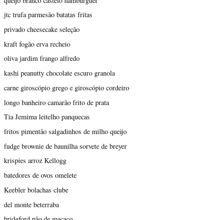
queijo branco castelo hambúrguer
jtc trufa parmesão batatas fritas
privado cheesecake seleção
kraft fogão erva recheio
oliva jardim frango alfredo
kashi peanutty chocolate escuro granola
carne giroscópio grego e giroscópio cordeiro
longo banheiro camarão frito de prata
Tia Jemima leitelho panquecas
fritos pimentão salgadinhos de milho queijo
fudge brownie de baunilha sorvete de breyer
krispies arroz Kellogg
batedores de ovos omelete
Keebler bolachas clube
del monte beterraba
bridgford pão de macaco