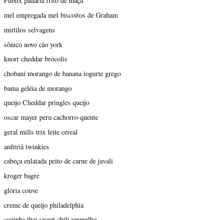
Publix padaria frito de maçã
mel empregada mel biscoitos de Graham
mirtilos selvagens
sônico novo cão york
knorr cheddar brócolis
chobani morango de banana iogurte grego
bama geléia de morango
queijo Cheddar pringles queijo
oscar mayer peru cachorro-quente
geral mills trix leite cereal
anfitriã twinkies
cabeça enlatada peito de carne de javali
kroger bagre
glória couve
creme de queijo philadelphia
cozinha thai sweet chili vermelho