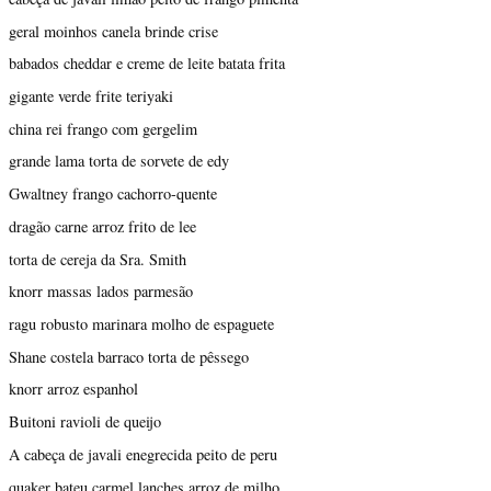
geral moinhos canela brinde crise
babados cheddar e creme de leite batata frita
gigante verde frite teriyaki
china rei frango com gergelim
grande lama torta de sorvete de edy
Gwaltney frango cachorro-quente
dragão carne arroz frito de lee
torta de cereja da Sra. Smith
knorr massas lados parmesão
ragu robusto marinara molho de espaguete
Shane costela barraco torta de pêssego
knorr arroz espanhol
Buitoni ravioli de queijo
A cabeça de javali enegrecida peito de peru
quaker bateu carmel lanches arroz de milho