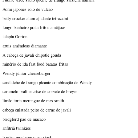
Aomi japonês rolo de vulcão
betty crocker atum ajudante tetrazzini
longo banheiro prata fritos amêijoas
talapia Gorton
azuis amêndoas diamante
A cabeça de javali chipotle gouda
minério de ida fast food batatas fritas
Wendy júnior cheeseburger
sanduíche de frango picante combinação de Wendy
caramelo praline crise de sorvete de breyer
limão torta merengue de mrs smith
cabeça enlatada peito de carne de javali
bridgford pão de macaco
anfitriã twinkies
borden monterey queijo jack