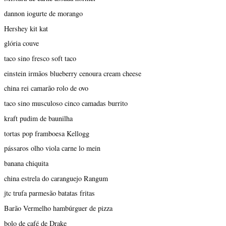
dannon iogurte de morango
Hershey kit kat
glória couve
taco sino fresco soft taco
einstein irmãos blueberry cenoura cream cheese
china rei camarão rolo de ovo
taco sino musculoso cinco camadas burrito
kraft pudim de baunilha
tortas pop framboesa Kellogg
pássaros olho viola carne lo mein
banana chiquita
china estrela do caranguejo Rangum
jtc trufa parmesão batatas fritas
Barão Vermelho hambúrguer de pizza
bolo de café de Drake