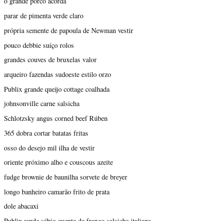
o grande porco acorda
parar de pimenta verde claro
própria semente de papoula de Newman vestir
pouco debbie suíço rolos
grandes couves de bruxelas valor
arqueiro fazendas sudoeste estilo orzo
Publix grande queijo cottage coalhada
johnsonville carne salsicha
Schlotzsky angus corned beef Rúben
365 dobra cortar batatas fritas
osso do desejo mil ilha de vestir
oriente próximo alho e couscous azeite
fudge brownie de baunilha sorvete de breyer
longo banheiro camarão frito de prata
dole abacaxi
Publix verde sábio quente de frango salsicha italiana