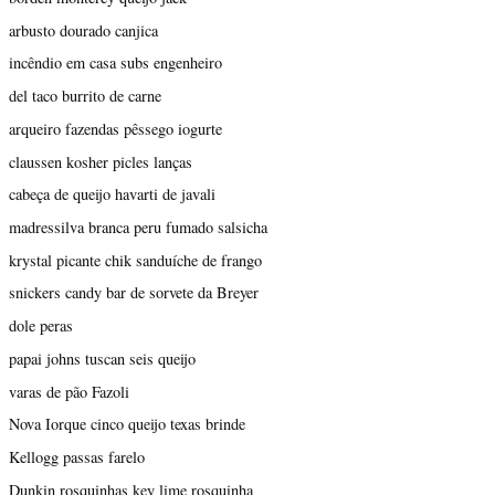
arbusto dourado canjica
incêndio em casa subs engenheiro
del taco burrito de carne
arqueiro fazendas pêssego iogurte
claussen kosher picles lanças
cabeça de queijo havarti de javali
madressilva branca peru fumado salsicha
krystal picante chik sanduíche de frango
snickers candy bar de sorvete da Breyer
dole peras
papai johns tuscan seis queijo
varas de pão Fazoli
Nova Iorque cinco queijo texas brinde
Kellogg passas farelo
Dunkin rosquinhas key lime rosquinha