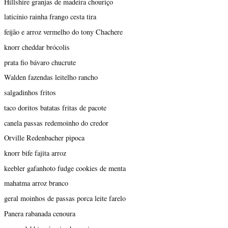
Hillshire granjas de madeira chouriço
laticínio rainha frango cesta tira
feijão e arroz vermelho do tony Chachere
knorr cheddar brócolis
prata fio bávaro chucrute
Walden fazendas leitelho rancho
salgadinhos fritos
taco doritos batatas fritas de pacote
canela passas redemoinho do credor
Orville Redenbacher pipoca
knorr bife fajita arroz
keebler gafanhoto fudge cookies de menta
mahatma arroz branco
geral moinhos de passas porca leite farelo
Panera rabanada cenoura