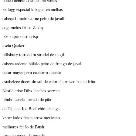
pouco debbie cósmica brownies
kellogg especial k bagas vermelhas
cabeça fumeiro carne peito de javali
cogumelos fritos Zaxby
pós super-ouro crisp
aveia Quaker
pillsbury torradeira strudel de maçã
cabeça ardente búfalo peito de frango de javali
oscar mayer peru cachorro-quente
estabelece doces do sul de calor churrasco batata frita
Nestlé crise Dibs lanches sorvete
bimbo canela torrada de pão
de Tijuana Joe Beef chimichanga
knorr lados fiesta arroz mexicano
melhores feijão de Bush
torta de nozes da torcida