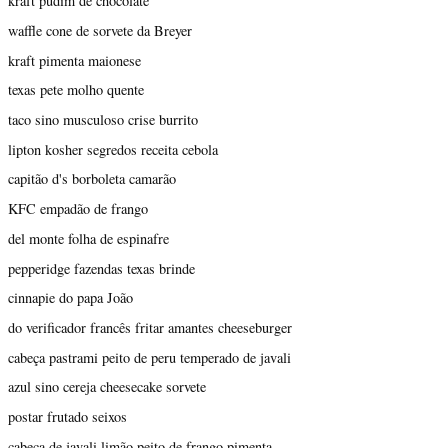
kraft pudim de chocolate
waffle cone de sorvete da Breyer
kraft pimenta maionese
texas pete molho quente
taco sino musculoso crise burrito
lipton kosher segredos receita cebola
capitão d's borboleta camarão
KFC empadão de frango
del monte folha de espinafre
pepperidge fazendas texas brinde
cinnapie do papa João
do verificador francês fritar amantes cheeseburger
cabeça pastrami peito de peru temperado de javali
azul sino cereja cheesecake sorvete
postar frutado seixos
cabeça de javali limão peito de frango pimenta