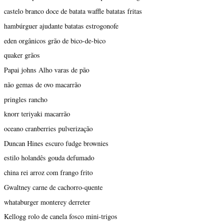
castelo branco doce de batata waffle batatas fritas
hambúrguer ajudante batatas estrogonofe
eden orgânicos grão de bico-de-bico
quaker grãos
Papai johns Alho varas de pão
não gemas de ovo macarrão
pringles rancho
knorr teriyaki macarrão
oceano cranberries pulverização
Duncan Hines escuro fudge brownies
estilo holandês gouda defumado
china rei arroz com frango frito
Gwaltney carne de cachorro-quente
whataburger monterey derreter
Kellogg rolo de canela fosco mini-trigos