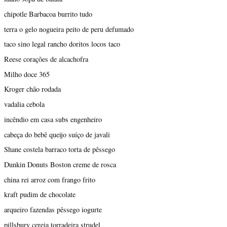
chipotle Barbacoa burrito tudo
terra o gelo nogueira peito de peru defumado
taco sino legal rancho doritos locos taco
Reese corações de alcachofra
Milho doce 365
Kroger chão rodada
vadalia cebola
incêndio em casa subs engenheiro
cabeça do bebê queijo suíço de javali
Shane costela barraco torta de pêssego
Dunkin Donuts Boston creme de rosca
china rei arroz com frango frito
kraft pudim de chocolate
arqueiro fazendas pêssego iogurte
pillsbury cereja torradeira strudel