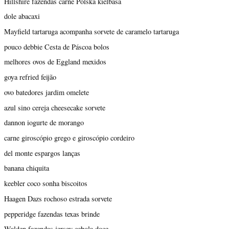
Hillshire fazendas carne Polska kielbasa
dole abacaxi
Mayfield tartaruga acompanha sorvete de caramelo tartaruga
pouco debbie Cesta de Páscoa bolos
melhores ovos de Eggland mexidos
goya refried feijão
ovo batedores jardim omelete
azul sino cereja cheesecake sorvete
dannon iogurte de morango
carne giroscópio grego e giroscópio cordeiro
del monte espargos lanças
banana chiquita
keebler coco sonha biscoitos
Haagen Dazs rochoso estrada sorvete
pepperidge fazendas texas brinde
Walden fazendas jersey cebola doce