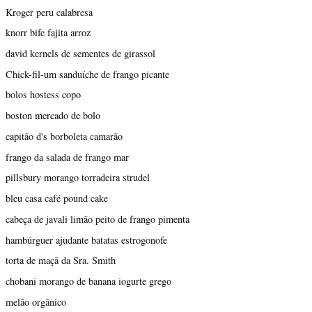
Kroger peru calabresa
knorr bife fajita arroz
david kernels de sementes de girassol
Chick-fil-um sanduíche de frango picante
bolos hostess copo
boston mercado de bolo
capitão d's borboleta camarão
frango da salada de frango mar
pillsbury morango torradeira strudel
bleu casa café pound cake
cabeça de javali limão peito de frango pimenta
hambúrguer ajudante batatas estrogonofe
torta de maçã da Sra. Smith
chobani morango de banana iogurte grego
melão orgânico