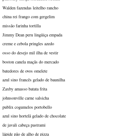
Walden fazendas leitelho rancho
china rei frango com gergelim
missão farinha tortilla
Jimmy Dean peru lingüiça empada
creme e cebola pringles azedo
osso do desejo mil ilha de vestir
boston canela maçãs do mercado
batedores de ovos omelete
azul sino francês gelado de baunilha
Zaxby amasso batata frita
johnsonville carne salsicha
publix cogumelos portobello
azul sino hortelã gelado de chocolate
de javali cabeça pastrami
lápide pão de alho de pizza