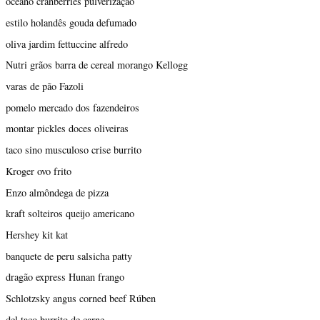
oceano cranberries pulverização
estilo holandês gouda defumado
oliva jardim fettuccine alfredo
Nutri grãos barra de cereal morango Kellogg
varas de pão Fazoli
pomelo mercado dos fazendeiros
montar pickles doces oliveiras
taco sino musculoso crise burrito
Kroger ovo frito
Enzo almôndega de pizza
kraft solteiros queijo americano
Hershey kit kat
banquete de peru salsicha patty
dragão express Hunan frango
Schlotzsky angus corned beef Rúben
del taco burrito de carne