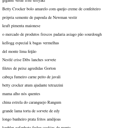
gigante verde frite teriyaki
Betty Crocker bolo amarelo com queijo creme de confeiteiro
própria semente de papoula de Newman vestir
kraft pimenta maionese
o mercado de produtos frescos padaria asiago pão sourdough
kellogg especial k bagas vermelhas
del monte lima feijão
Nestlé crise Dibs lanches sorvete
filetes de peixe agredidas Gorton
cabeça fumeiro carne peito de javali
betty crocker atum ajudante tetrazzini
mama alho nós quentes
china estrela do caranguejo Rangum
grande lama torta de sorvete de edy
longo banheiro prata fritos amêijoas
keebler gafanhoto fudge cookies de menta