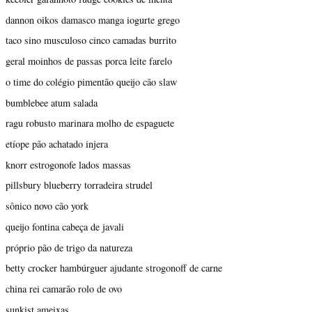
dannon oikos damasco manga iogurte grego
taco sino musculoso cinco camadas burrito
geral moinhos de passas porca leite farelo
o time do colégio pimentão queijo cão slaw
bumblebee atum salada
ragu robusto marinara molho de espaguete
etíope pão achatado injera
knorr estrogonofe lados massas
pillsbury blueberry torradeira strudel
sônico novo cão york
queijo fontina cabeça de javali
próprio pão de trigo da natureza
betty crocker hambúrguer ajudante strogonoff de carne
china rei camarão rolo de ovo
sunkist ameixas