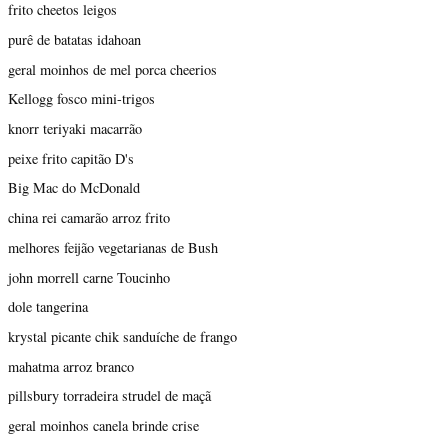
frito cheetos leigos
purê de batatas idahoan
geral moinhos de mel porca cheerios
Kellogg fosco mini-trigos
knorr teriyaki macarrão
peixe frito capitão D's
Big Mac do McDonald
china rei camarão arroz frito
melhores feijão vegetarianas de Bush
john morrell carne Toucinho
dole tangerina
krystal picante chik sanduíche de frango
mahatma arroz branco
pillsbury torradeira strudel de maçã
geral moinhos canela brinde crise