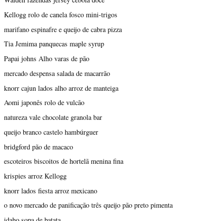
Kellogg rolo de canela fosco mini-trigos
marifano espinafre e queijo de cabra pizza
Tia Jemima panquecas maple syrup
Papai johns Alho varas de pão
mercado despensa salada de macarrão
knorr cajun lados alho arroz de manteiga
Aomi japonês rolo de vulcão
natureza vale chocolate granola bar
queijo branco castelo hambúrguer
bridgford pão de macaco
escoteiros biscoitos de hortelã menina fina
krispies arroz Kellogg
knorr lados fiesta arroz mexicano
o novo mercado de panificação três queijo pão preto pimenta
idaho sopa de batata