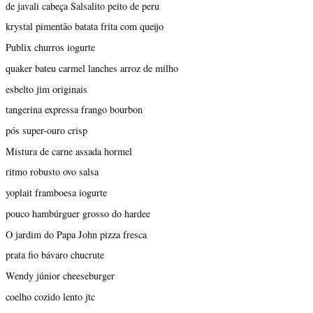
de javali cabeça Salsalito peito de peru
krystal pimentão batata frita com queijo
Publix churros iogurte
quaker bateu carmel lanches arroz de milho
esbelto jim originais
tangerina expressa frango bourbon
pós super-ouro crisp
Mistura de carne assada hormel
ritmo robusto ovo salsa
yoplait framboesa iogurte
pouco hambúrguer grosso do hardee
O jardim do Papa John pizza fresca
prata fio bávaro chucrute
Wendy júnior cheeseburger
coelho cozido lento jtc