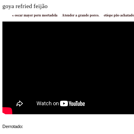
goya refried feijão
«
oscar mayer peru mortadela
Atender a grande porco.
etíope pão achatad
Derrotado: