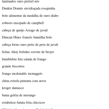
laminados ouro pretzel nós
Dunkin Donuts envidraçada rosquinha
bolo alimentar da medalha de ouro diabo
robusto ensopado de campbell
cabeça de queijo Asiago de javali
Duncan Hines francês baunilha bolo
cabeça forno ouro peito de peru de javali
fichas Ahoy bolinho sorvete de breyer
bumblebee feta salada de frango
grands biscoitos
frango mcdonalds mcnuggets
china estrela pimenta com arroz
kroger damasco
bama geléia de morango
estabelece batata frita clássicos