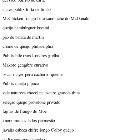
chave publix torta de limão
McChicken frango frito sanduíche do McDonald
queijo hambúrguer krystal
pão de batata de martin
creme de queijo philadelphia
Publix bife ovos Londres grelha
Makoto gengibre curativo
oscar mayer peru cachorro-quente
Publix queijo pipoca
vale natureza chocolate escuro granola thins
seleção queijo provolone privado
fajitas de frango do Moe
knorr massas lados parmesão
javalis cabeça chifre longo Colby queijo
da Kroger maçã canela o