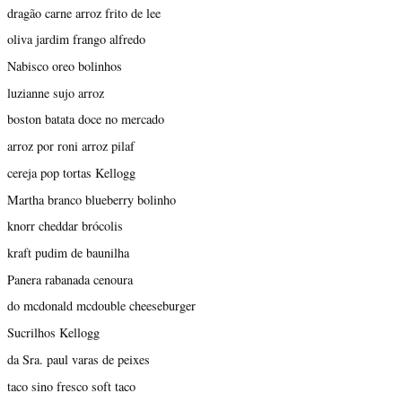
dragão carne arroz frito de lee
oliva jardim frango alfredo
Nabisco oreo bolinhos
luzianne sujo arroz
boston batata doce no mercado
arroz por roni arroz pilaf
cereja pop tortas Kellogg
Martha branco blueberry bolinho
knorr cheddar brócolis
kraft pudim de baunilha
Panera rabanada cenoura
do mcdonald mcdouble cheeseburger
Sucrilhos Kellogg
da Sra. paul varas de peixes
taco sino fresco soft taco