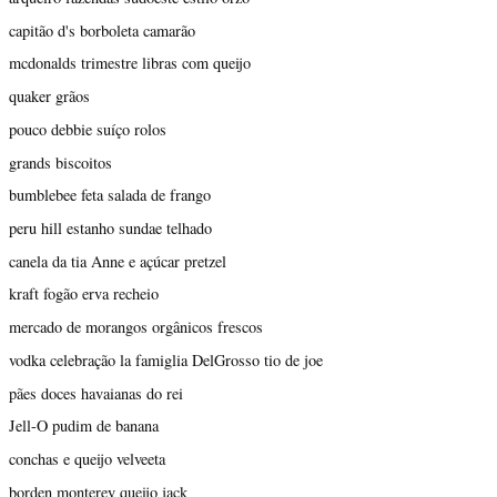
capitão d's borboleta camarão
mcdonalds trimestre libras com queijo
quaker grãos
pouco debbie suíço rolos
grands biscoitos
bumblebee feta salada de frango
peru hill estanho sundae telhado
canela da tia Anne e açúcar pretzel
kraft fogão erva recheio
mercado de morangos orgânicos frescos
vodka celebração la famiglia DelGrosso tio de joe
pães doces havaianas do rei
Jell-O pudim de banana
conchas e queijo velveeta
borden monterey queijo jack