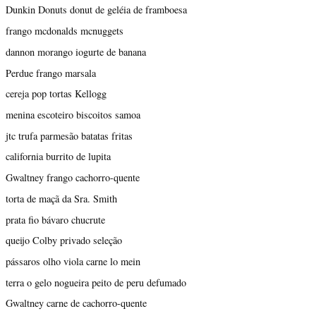
Dunkin Donuts donut de geléia de framboesa
frango mcdonalds mcnuggets
dannon morango iogurte de banana
Perdue frango marsala
cereja pop tortas Kellogg
menina escoteiro biscoitos samoa
jtc trufa parmesão batatas fritas
california burrito de lupita
Gwaltney frango cachorro-quente
torta de maçã da Sra. Smith
prata fio bávaro chucrute
queijo Colby privado seleção
pássaros olho viola carne lo mein
terra o gelo nogueira peito de peru defumado
Gwaltney carne de cachorro-quente