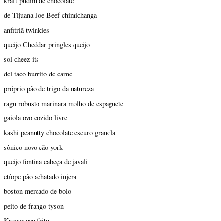
kraft pudim de chocolate
de Tijuana Joe Beef chimichanga
anfitriã twinkies
queijo Cheddar pringles queijo
sol cheez-its
del taco burrito de carne
próprio pão de trigo da natureza
ragu robusto marinara molho de espaguete
gaiola ovo cozido livre
kashi peanutty chocolate escuro granola
sônico novo cão york
queijo fontina cabeça de javali
etíope pão achatado injera
boston mercado de bolo
peito de frango tyson
Kroger ovo frito