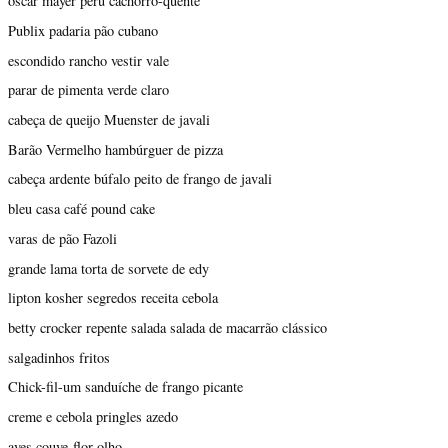
oscar mayer peru cachorro-quente
Publix padaria pão cubano
escondido rancho vestir vale
parar de pimenta verde claro
cabeça de queijo Muenster de javali
Barão Vermelho hambúrguer de pizza
cabeça ardente búfalo peito de frango de javali
bleu casa café pound cake
varas de pão Fazoli
grande lama torta de sorvete de edy
lipton kosher segredos receita cebola
betty crocker repente salada salada de macarrão clássico
salgadinhos fritos
Chick-fil-um sanduíche de frango picante
creme e cebola pringles azedo
aves couve-flor olho