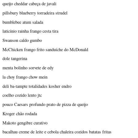
queijo cheddar cabeça de javali
pillsbury blueberry torradeira strudel
bumblebee atum salada
laticínio rainha frango cesta tira
Swanson caldo gumbo
McChicken frango frito sanduíche do McDonald
dole tangerina
menta bolinho sorvete de edy
la choy frango chow mein
deli ba-tampte totalidades kosher endro
coelho cozido lento jtc
pouco Caesars profundo prato de pizza de queijo
Kroger chão rodada
Makoto gengibre curativo
bacalhau creme de leite e cebola chaleira cozidos batatas fritas