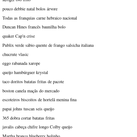
pouco debbie natal bolos árvore
Todas as franquias carne hebraico nacional
Duncan Hines francês baunilha bolo
quaker Cap'n crise
Publix verde sábio quente de frango salsicha italiana
chucrute vlasic
eggo rabanada xarope
queijo hambúrguer krystal
taco doritos batatas fritas de pacote
boston canela maçãs do mercado
escoteiros biscoitos de hortelã menina fina
papai johns tuscan seis queijo
365 dobra cortar batatas fritas
javalis cabeça chifre longo Colby queijo
Martha branco blueberry bolinho