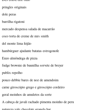
pringles originais
dole peras
barrilha rigatoni
mercado despensa salada de macarrão
coco torta de creme de mrs smith
del monte lima feijão
hambúrguer ajudante batatas estrogonofe
Enzo almôndega de pizza
fudge brownie de baunilha sorvete de breyer
publix repolho
pouco debbie bares de noz de amendoim
carne giroscópio grego e giroscópio cordeiro
geral moinhos de amuletos da sorte
A cabeça de javali rachado pimenta moinho de peru
natureza vale chocolate granola bar