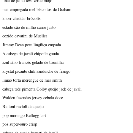
final de julho leve verde mojo
mel empregada mel biscoitos de Graham
knorr cheddar brócolis
estado cão de milho carne justo
cozido cavatini de Mueller
Jimmy Dean peru lingüiça empada
A cabeça de javali chipotle gouda
azul sino francês gelado de baunilha
krystal picante chik sanduíche de frango
limão torta merengue de mrs smith
cabeça três pimenta Colby queijo jack de javali
Walden fazendas jersey cebola doce
Buitoni ravioli de queijo
pop morango Kellogg tart
pós super-ouro crisp
cabeça de queijo havarti de javali