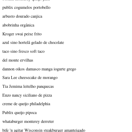
publix cogumelos portobello
arbusto dourado canjica
abobrinha orgânica
Kroger swai peixe frito
azul sino hortelã gelado de chocolate
taco sino fresco soft taco
del monte ervilhas
dannon oikos damasco manga iogurte grego
Sara Lee cheesecake de morango
Tia Jemima leitelho panquecas
Enzo nancy siciliano de pizza
creme de queijo philadelphia
Publix queijo pipoca
whataburger monterey derreter
bife 'n agitar Wisconsin steakburger amanteigado