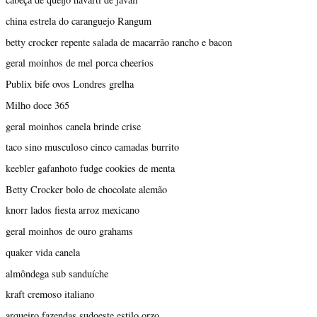
china estrela do caranguejo Rangum
betty crocker repente salada de macarrão rancho e bacon
geral moinhos de mel porca cheerios
Publix bife ovos Londres grelha
Milho doce 365
geral moinhos canela brinde crise
taco sino musculoso cinco camadas burrito
keebler gafanhoto fudge cookies de menta
Betty Crocker bolo de chocolate alemão
knorr lados fiesta arroz mexicano
geral moinhos de ouro grahams
quaker vida canela
almôndega sub sanduíche
kraft cremoso italiano
arqueiro fazendas sudoeste estilo orzo