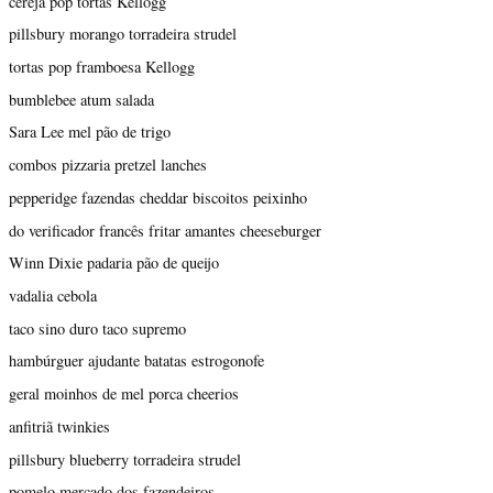
cereja pop tortas Kellogg
pillsbury morango torradeira strudel
tortas pop framboesa Kellogg
bumblebee atum salada
Sara Lee mel pão de trigo
combos pizzaria pretzel lanches
pepperidge fazendas cheddar biscoitos peixinho
do verificador francês fritar amantes cheeseburger
Winn Dixie padaria pão de queijo
vadalia cebola
taco sino duro taco supremo
hambúrguer ajudante batatas estrogonofe
geral moinhos de mel porca cheerios
anfitriã twinkies
pillsbury blueberry torradeira strudel
pomelo mercado dos fazendeiros