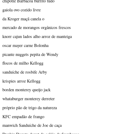
chipotle Barbacoa burrito tudo
gaiola ovo cozido livre
da Kroger maçã canela o
mercado de morangos orgânicos frescos
knorr cajun lados alho arroz de manteiga
oscar mayer carne Bolonha
picante nuggets pepita de Wendy
flocos de milho Kellogg
sanduíche de rosbife Arby
krispies arroz Kellogg
borden monterey queijo jack
whataburger monterey derreter
próprio pão de trigo da natureza
KFC empadão de frango
manwich Sanduíche de Joe de caça