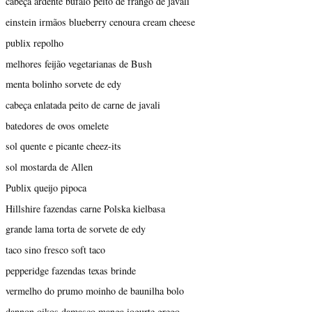
cabeça ardente búfalo peito de frango de javali
einstein irmãos blueberry cenoura cream cheese
publix repolho
melhores feijão vegetarianas de Bush
menta bolinho sorvete de edy
cabeça enlatada peito de carne de javali
batedores de ovos omelete
sol quente e picante cheez-its
sol mostarda de Allen
Publix queijo pipoca
Hillshire fazendas carne Polska kielbasa
grande lama torta de sorvete de edy
taco sino fresco soft taco
pepperidge fazendas texas brinde
vermelho do prumo moinho de baunilha bolo
dannon oikos damasco manga iogurte grego