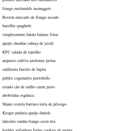
frango mcdonalds mcnuggets
Boston mercado de frango assado
barrilha spaghetti
simplesmente batata batatas fritas
queijo cheddar cabeça de javali
KFC salada de repolho
arqueiro cultiva azeitonas pretas
california burrito de lupita
publix cogumelos portobello
estado cão de milho carne justo
abobrinha orgânica
Shane costela barraco torta de pêssego
Kroger padaria queijo danish
laticínio rainha frango cesta tira
keebler gafanhoto fudge cookies de menta