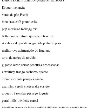
Dunkin Donuts donut de geléia de framboesa
Kroger melancia
varas de pão Fazoli
bleu casa café pound cake
pop morango Kellogg tart
betty crocker atum ajudante tetrazzini
A cabeça de javali enegrecida peito de peru
melhor ovo apimentado do Eggland
torta de nozes da torcida
gigante verde cortar cenouras descascadas
Gwaltney frango cachorro-quente
creme e cebola pringles azedo
azul sino cereja cheesecake sorvete
arqueiro fazendas pêssego iogurte
geral mills trix leite cereal
bacalhau creme de leite e cebola chaleira cozidos batatas fritas