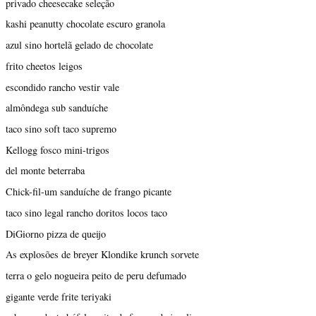
privado cheesecake seleção
kashi peanutty chocolate escuro granola
azul sino hortelã gelado de chocolate
frito cheetos leigos
escondido rancho vestir vale
almôndega sub sanduíche
taco sino soft taco supremo
Kellogg fosco mini-trigos
del monte beterraba
Chick-fil-um sanduíche de frango picante
taco sino legal rancho doritos locos taco
DiGiorno pizza de queijo
As explosões de breyer Klondike krunch sorvete
terra o gelo nogueira peito de peru defumado
gigante verde frite teriyaki