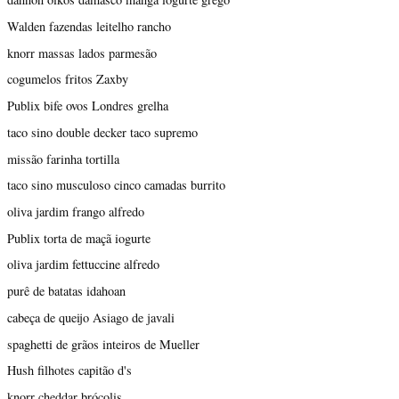
Walden fazendas leitelho rancho
knorr massas lados parmesão
cogumelos fritos Zaxby
Publix bife ovos Londres grelha
taco sino double decker taco supremo
missão farinha tortilla
taco sino musculoso cinco camadas burrito
oliva jardim frango alfredo
Publix torta de maçã iogurte
oliva jardim fettuccine alfredo
purê de batatas idahoan
cabeça de queijo Asiago de javali
spaghetti de grãos inteiros de Mueller
Hush filhotes capitão d's
knorr cheddar brócolis