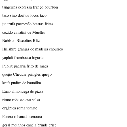
tangerina expressa frango bourbon
taco sino doritos locos taco
jtc trufa parmesão batatas fritas
cozido cavatini de Mueller
Nabisco Biscoitos Ritz
Hillshire granjas de madeira chouriço
yoplait framboesa iogurte
Publix padaria frito de maçã
queijo Cheddar pringles queijo
kraft pudim de baunilha
Enzo almôndega de pizza
ritmo robusto ovo salsa
orgânica roma tomate
Panera rabanada cenoura
geral moinhos canela brinde crise