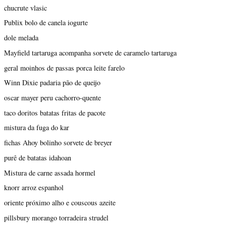
chucrute vlasic
Publix bolo de canela iogurte
dole melada
Mayfield tartaruga acompanha sorvete de caramelo tartaruga
geral moinhos de passas porca leite farelo
Winn Dixie padaria pão de queijo
oscar mayer peru cachorro-quente
taco doritos batatas fritas de pacote
mistura da fuga do kar
fichas Ahoy bolinho sorvete de breyer
purê de batatas idahoan
Mistura de carne assada hormel
knorr arroz espanhol
oriente próximo alho e couscous azeite
pillsbury morango torradeira strudel