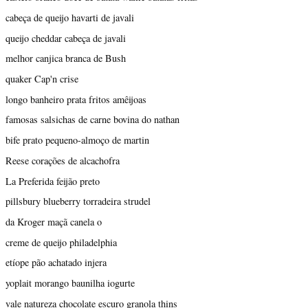
cabeça de queijo havarti de javali
queijo cheddar cabeça de javali
melhor canjica branca de Bush
quaker Cap'n crise
longo banheiro prata fritos amêijoas
famosas salsichas de carne bovina do nathan
bife prato pequeno-almoço de martin
Reese corações de alcachofra
La Preferida feijão preto
pillsbury blueberry torradeira strudel
da Kroger maçã canela o
creme de queijo philadelphia
etíope pão achatado injera
yoplait morango baunilha iogurte
vale natureza chocolate escuro granola thins