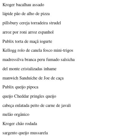
Kroger bacalhau assado
lápide pão de alho de pizza
pillsbury cereja torradeira strudel
arroz por roni arroz espanhol
Publix torta de maçã iogurte
Kellogg rolo de canela fosco mini-trigos
madressilva branca peru fumado salsicha
del monte cristalizadas inhame
manwich Sanduíche de Joe de caça
Publix queijo pipoca
queijo Cheddar pringles queijo
cabeça enlatada peito de carne de javali
melão orgânico
Kroger chão rodada
sargento queijo mussarela