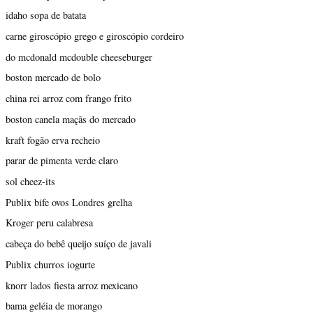
idaho sopa de batata
carne giroscópio grego e giroscópio cordeiro
do mcdonald mcdouble cheeseburger
boston mercado de bolo
china rei arroz com frango frito
boston canela maçãs do mercado
kraft fogão erva recheio
parar de pimenta verde claro
sol cheez-its
Publix bife ovos Londres grelha
Kroger peru calabresa
cabeça do bebê queijo suíço de javali
Publix churros iogurte
knorr lados fiesta arroz mexicano
bama geléia de morango