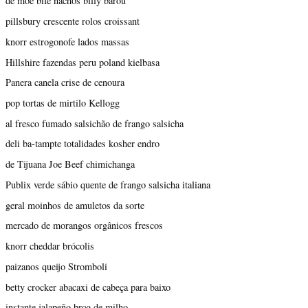
de moe bife nachos billy barou
pillsbury crescente rolos croissant
knorr estrogonofe lados massas
Hillshire fazendas peru poland kielbasa
Panera canela crise de cenoura
pop tortas de mirtilo Kellogg
al fresco fumado salsichão de frango salsicha
deli ba-tampte totalidades kosher endro
de Tijuana Joe Beef chimichanga
Publix verde sábio quente de frango salsicha italiana
geral moinhos de amuletos da sorte
mercado de morangos orgânicos frescos
knorr cheddar brócolis
paizanos queijo Stromboli
betty crocker abacaxi de cabeça para baixo
instante jalapeño broa de milho