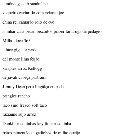
almôndega sub sanduíche
vaqueiro caviar do comerciante joe
china rei camarão rolo de ovo
aninhar casa pecan biscoitos prazer tartaruga de pedágio
Milho doce 365
alface gigante verde
del monte lima feijão
krispies arroz Kellogg
de javali cabeça pastrami
Jimmy Dean peru lingüiça empada
pringles rancho
taco sino fresco soft taco
luzianne sujo arroz
Dunkin rosquinhas key lime rosquinha
fritos pimentão salgadinhos de milho queijo