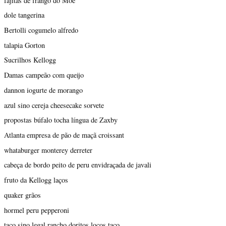
fajitas de frango do Moe
dole tangerina
Bertolli cogumelo alfredo
talapia Gorton
Sucrilhos Kellogg
Damas campeão com queijo
dannon iogurte de morango
azul sino cereja cheesecake sorvete
propostas búfalo tocha língua de Zaxby
Atlanta empresa de pão de maçã croissant
whataburger monterey derreter
cabeça de bordo peito de peru envidraçada de javali
fruto da Kellogg laços
quaker grãos
hormel peru pepperoni
taco sino legal rancho doritos locos taco