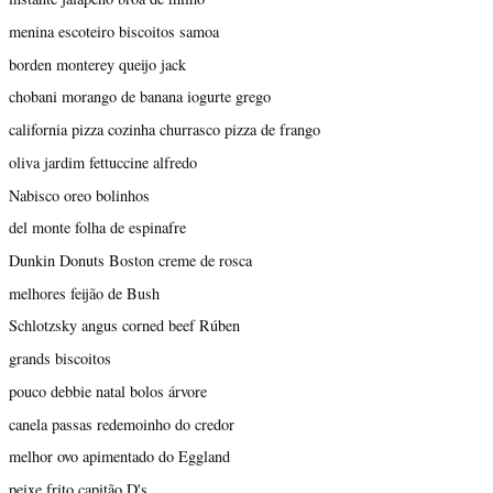
menina escoteiro biscoitos samoa
borden monterey queijo jack
chobani morango de banana iogurte grego
california pizza cozinha churrasco pizza de frango
oliva jardim fettuccine alfredo
Nabisco oreo bolinhos
del monte folha de espinafre
Dunkin Donuts Boston creme de rosca
melhores feijão de Bush
Schlotzsky angus corned beef Rúben
grands biscoitos
pouco debbie natal bolos árvore
canela passas redemoinho do credor
melhor ovo apimentado do Eggland
peixe frito capitão D's