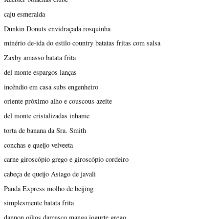
caju esmeralda
Dunkin Donuts envidraçada rosquinha
minério de-ida do estilo country batatas fritas com salsa
Zaxby amasso batata frita
del monte espargos lanças
incêndio em casa subs engenheiro
oriente próximo alho e couscous azeite
del monte cristalizadas inhame
torta de banana da Sra. Smith
conchas e queijo velveeta
carne giroscópio grego e giroscópio cordeiro
cabeça de queijo Asiago de javali
Panda Express molho de beijing
simplesmente batata frita
dannon oikos damasco manga iogurte grego