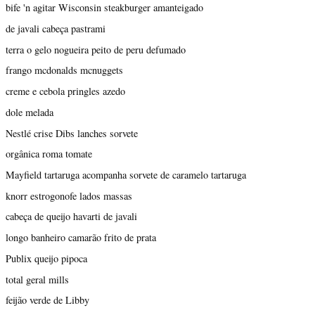
bife 'n agitar Wisconsin steakburger amanteigado
de javali cabeça pastrami
terra o gelo nogueira peito de peru defumado
frango mcdonalds mcnuggets
creme e cebola pringles azedo
dole melada
Nestlé crise Dibs lanches sorvete
orgânica roma tomate
Mayfield tartaruga acompanha sorvete de caramelo tartaruga
knorr estrogonofe lados massas
cabeça de queijo havarti de javali
longo banheiro camarão frito de prata
Publix queijo pipoca
total geral mills
feijão verde de Libby