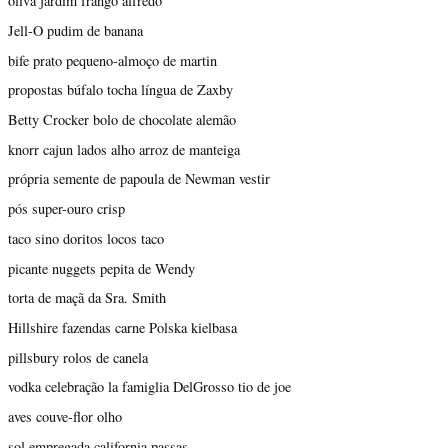
oliva jardim frango alfredo
Jell-O pudim de banana
bife prato pequeno-almoço de martin
propostas búfalo tocha língua de Zaxby
Betty Crocker bolo de chocolate alemão
knorr cajun lados alho arroz de manteiga
própria semente de papoula de Newman vestir
pós super-ouro crisp
taco sino doritos locos taco
picante nuggets pepita de Wendy
torta de maçã da Sra. Smith
Hillshire fazendas carne Polska kielbasa
pillsbury rolos de canela
vodka celebração la famiglia DelGrosso tio de joe
aves couve-flor olho
sol empregada california passas