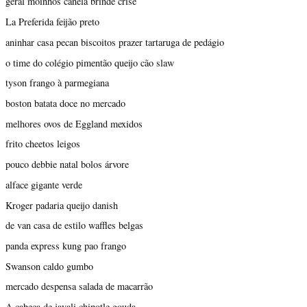
geral moinhos canela brinde crise
La Preferida feijão preto
aninhar casa pecan biscoitos prazer tartaruga de pedágio
o time do colégio pimentão queijo cão slaw
tyson frango à parmegiana
boston batata doce no mercado
melhores ovos de Eggland mexidos
frito cheetos leigos
pouco debbie natal bolos árvore
alface gigante verde
Kroger padaria queijo danish
de van casa de estilo waffles belgas
panda express kung pao frango
Swanson caldo gumbo
mercado despensa salada de macarrão
A cabeça de javali chipotle gouda