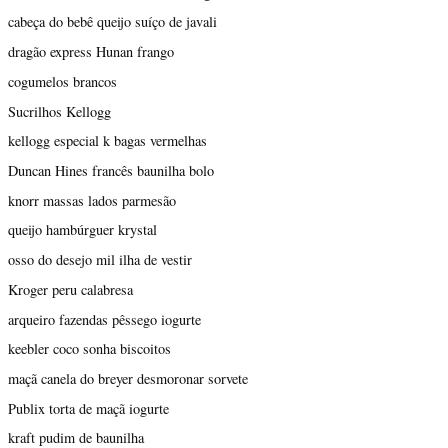
cabeça do bebê queijo suíço de javali
dragão express Hunan frango
cogumelos brancos
Sucrilhos Kellogg
kellogg especial k bagas vermelhas
Duncan Hines francês baunilha bolo
knorr massas lados parmesão
queijo hambúrguer krystal
osso do desejo mil ilha de vestir
Kroger peru calabresa
arqueiro fazendas pêssego iogurte
keebler coco sonha biscoitos
maçã canela do breyer desmoronar sorvete
Publix torta de maçã iogurte
kraft pudim de baunilha