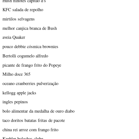
Hush filhotes capitão d's
KFC salada de repolho
mirtilos selvagens
melhor canjica branca de Bush
aveia Quaker
pouco debbie cósmica brownies
Bertolli cogumelo alfredo
picante de frango frito do Popeye
Milho doce 365
oceano cranberries pulverização
kellogg apple jacks
ingles pepinos
bolo alimentar da medalha de ouro diabo
taco doritos batatas fritas de pacote
china rei arroz com frango frito
Keebler bolachas clube