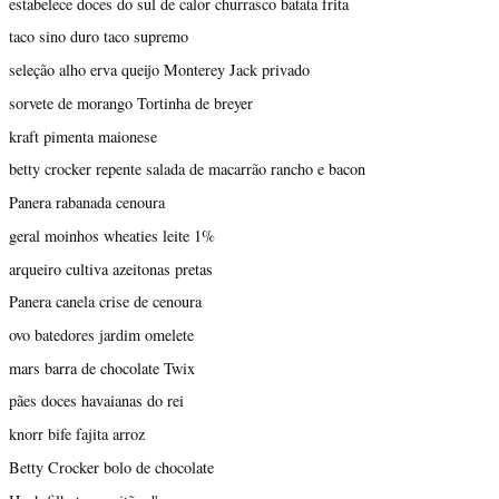
estabelece doces do sul de calor churrasco batata frita
taco sino duro taco supremo
seleção alho erva queijo Monterey Jack privado
sorvete de morango Tortinha de breyer
kraft pimenta maionese
betty crocker repente salada de macarrão rancho e bacon
Panera rabanada cenoura
geral moinhos wheaties leite 1%
arqueiro cultiva azeitonas pretas
Panera canela crise de cenoura
ovo batedores jardim omelete
mars barra de chocolate Twix
pães doces havaianas do rei
knorr bife fajita arroz
Betty Crocker bolo de chocolate