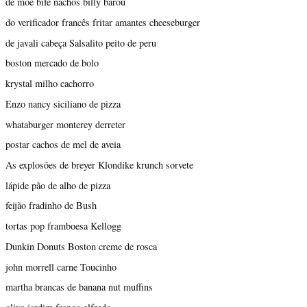
de moe bife nachos billy barou
do verificador francês fritar amantes cheeseburger
de javali cabeça Salsalito peito de peru
boston mercado de bolo
krystal milho cachorro
Enzo nancy siciliano de pizza
whataburger monterey derreter
postar cachos de mel de aveia
As explosões de breyer Klondike krunch sorvete
lápide pão de alho de pizza
feijão fradinho de Bush
tortas pop framboesa Kellogg
Dunkin Donuts Boston creme de rosca
john morrell carne Toucinho
martha brancas de banana nut muffins