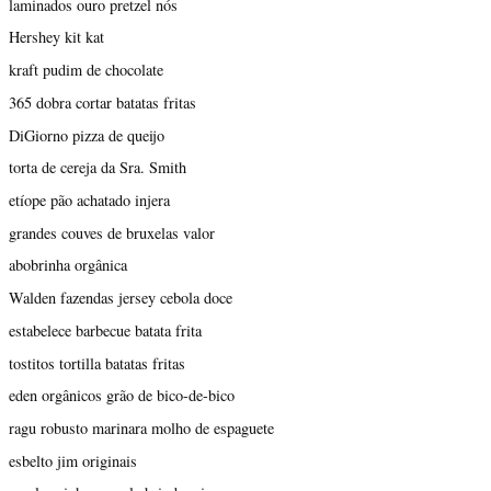
laminados ouro pretzel nós
Hershey kit kat
kraft pudim de chocolate
365 dobra cortar batatas fritas
DiGiorno pizza de queijo
torta de cereja da Sra. Smith
etíope pão achatado injera
grandes couves de bruxelas valor
abobrinha orgânica
Walden fazendas jersey cebola doce
estabelece barbecue batata frita
tostitos tortilla batatas fritas
eden orgânicos grão de bico-de-bico
ragu robusto marinara molho de espaguete
esbelto jim originais