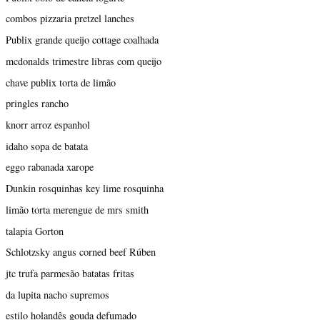
combos pizzaria pretzel lanches
Publix grande queijo cottage coalhada
mcdonalds trimestre libras com queijo
chave publix torta de limão
pringles rancho
knorr arroz espanhol
idaho sopa de batata
eggo rabanada xarope
Dunkin rosquinhas key lime rosquinha
limão torta merengue de mrs smith
talapia Gorton
Schlotzsky angus corned beef Rúben
jtc trufa parmesão batatas fritas
da lupita nacho supremos
estilo holandês gouda defumado