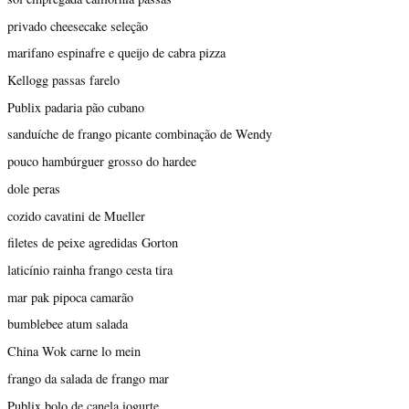
privado cheesecake seleção
marifano espinafre e queijo de cabra pizza
Kellogg passas farelo
Publix padaria pão cubano
sanduíche de frango picante combinação de Wendy
pouco hambúrguer grosso do hardee
dole peras
cozido cavatini de Mueller
filetes de peixe agredidas Gorton
laticínio rainha frango cesta tira
mar pak pipoca camarão
bumblebee atum salada
China Wok carne lo mein
frango da salada de frango mar
Publix bolo de canela iogurte