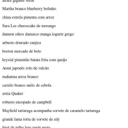
alface gigante verde
Martha branco blueberry bolinho
china estrela pimenta com arroz
Sara Lee cheesecake de morango
dannon oikos damasco manga iogurte grego
arbusto dourado canjica
boston mercado de bolo
krystal pimentão batata frita com queijo
Aomi japonês rolo de vulcão
mahatma arroz branco
castelo branco anéis de cebola
aveia Quaker
robusto ensopado de campbell
Mayfield tartaruga acompanha sorvete de caramelo tartaruga
grande lama torta de sorvete de edy
final de julho leve verde mojo