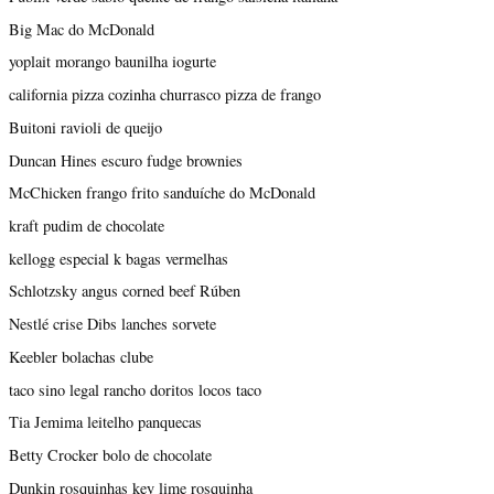
Big Mac do McDonald
yoplait morango baunilha iogurte
california pizza cozinha churrasco pizza de frango
Buitoni ravioli de queijo
Duncan Hines escuro fudge brownies
McChicken frango frito sanduíche do McDonald
kraft pudim de chocolate
kellogg especial k bagas vermelhas
Schlotzsky angus corned beef Rúben
Nestlé crise Dibs lanches sorvete
Keebler bolachas clube
taco sino legal rancho doritos locos taco
Tia Jemima leitelho panquecas
Betty Crocker bolo de chocolate
Dunkin rosquinhas key lime rosquinha