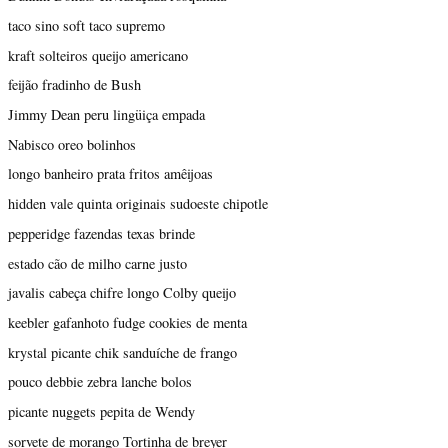
taco sino soft taco supremo
kraft solteiros queijo americano
feijão fradinho de Bush
Jimmy Dean peru lingüiça empada
Nabisco oreo bolinhos
longo banheiro prata fritos amêijoas
hidden vale quinta originais sudoeste chipotle
pepperidge fazendas texas brinde
estado cão de milho carne justo
javalis cabeça chifre longo Colby queijo
keebler gafanhoto fudge cookies de menta
krystal picante chik sanduíche de frango
pouco debbie zebra lanche bolos
picante nuggets pepita de Wendy
sorvete de morango Tortinha de breyer