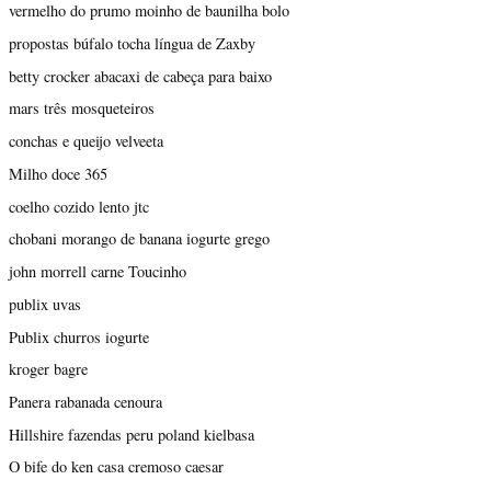
vermelho do prumo moinho de baunilha bolo
propostas búfalo tocha língua de Zaxby
betty crocker abacaxi de cabeça para baixo
mars três mosqueteiros
conchas e queijo velveeta
Milho doce 365
coelho cozido lento jtc
chobani morango de banana iogurte grego
john morrell carne Toucinho
publix uvas
Publix churros iogurte
kroger bagre
Panera rabanada cenoura
Hillshire fazendas peru poland kielbasa
O bife do ken casa cremoso caesar