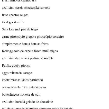
Hush filhotes capitão d's
azul sino cereja cheesecake sorvete
frito cheetos leigos
total geral mills
Sara Lee mel pão de trigo
carne giroscópio grego e giroscópio cordeiro
simplesmente batata batatas fritas
Kellogg rolo de canela fosco mini-trigos
azul sino da banana pudim de sorvete
Publix queijo pipoca
eggo rabanada xarope
knorr massas lados parmesão
oceano cranberries pulverização
butterfingers sorvete de edy
azul sino hortelã gelado de chocolate
pillsbury grands esquisito supremo rolos de canela