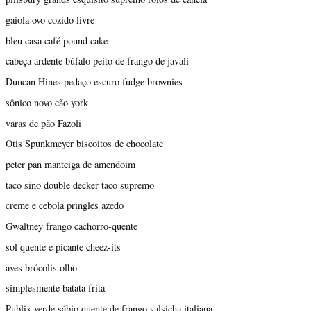
gaiola ovo cozido livre
bleu casa café pound cake
cabeça ardente búfalo peito de frango de javali
Duncan Hines pedaço escuro fudge brownies
sônico novo cão york
varas de pão Fazoli
Otis Spunkmeyer biscoitos de chocolate
peter pan manteiga de amendoim
taco sino double decker taco supremo
creme e cebola pringles azedo
Gwaltney frango cachorro-quente
sol quente e picante cheez-its
aves brócolis olho
simplesmente batata frita
Publix verde sábio quente de frango salsicha italiana