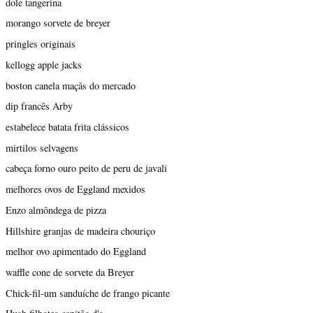
dole tangerina
morango sorvete de breyer
pringles originais
kellogg apple jacks
boston canela maçãs do mercado
dip francês Arby
estabelece batata frita clássicos
mirtilos selvagens
cabeça forno ouro peito de peru de javali
melhores ovos de Eggland mexidos
Enzo almôndega de pizza
Hillshire granjas de madeira chouriço
melhor ovo apimentado do Eggland
waffle cone de sorvete da Breyer
Chick-fil-um sanduíche de frango picante