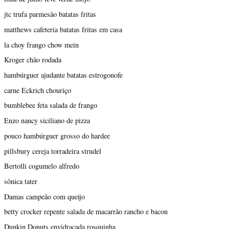
jtc trufa parmesão batatas fritas
matthews cafeteria batatas fritas em casa
la choy frango chow mein
Kroger chão rodada
hambúrguer ajudante batatas estrogonofe
carne Eckrich chouriço
bumblebee feta salada de frango
Enzo nancy siciliano de pizza
pouco hambúrguer grosso do hardee
pillsbury cereja torradeira strudel
Bertolli cogumelo alfredo
sônica tater
Damas campeão com queijo
betty crocker repente salada de macarrão rancho e bacon
Dunkin Donuts envidraçada rosquinha