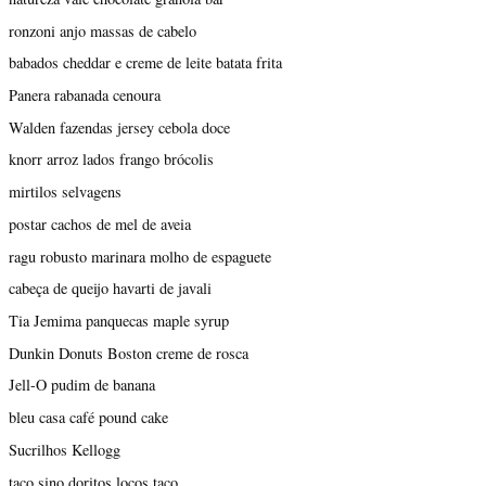
ronzoni anjo massas de cabelo
babados cheddar e creme de leite batata frita
Panera rabanada cenoura
Walden fazendas jersey cebola doce
knorr arroz lados frango brócolis
mirtilos selvagens
postar cachos de mel de aveia
ragu robusto marinara molho de espaguete
cabeça de queijo havarti de javali
Tia Jemima panquecas maple syrup
Dunkin Donuts Boston creme de rosca
Jell-O pudim de banana
bleu casa café pound cake
Sucrilhos Kellogg
taco sino doritos locos taco