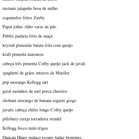
instante jalapeño broa de milho
cogumelos fritos Zaxby
Papai johns Alho varas de pão
Publix padaria frito de maçã
krystal pimentão batata frita com queijo
kraft pimenta maionese
cabeça três pimenta Colby queijo jack de javali
spaghetti de grãos inteiros de Mueller
pop morango Kellogg tart
geral moinhos de mel porca cheerios
chobani morango de banana iogurte grego
javalis cabeça chifre longo Colby queijo
pillsbury cereja torradeira strudel
Kellogg fosco mini-trigos
Duncan Hines pedaço escuro fudge brownies