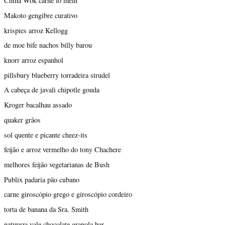
China Wok carne lo mein
Makoto gengibre curativo
krispies arroz Kellogg
de moe bife nachos billy barou
knorr arroz espanhol
pillsbury blueberry torradeira strudel
A cabeça de javali chipotle gouda
Kroger bacalhau assado
quaker grãos
sol quente e picante cheez-its
feijão e arroz vermelho do tony Chachere
melhores feijão vegetarianas de Bush
Publix padaria pão cubano
carne giroscópio grego e giroscópio cordeiro
torta de banana da Sra. Smith
natureza vale chocolate granola bar