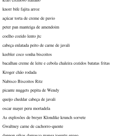
knorr bife fajita arroz
açúcar torta de creme de pavio
peter pan manteiga de amendoim
coelho cozido lento jtc
cabeça enlatada peito de carne de javali
keebler coco sonha biscoitos
bacalhau creme de leite e cebola chaleira cozidos batatas fritas
Kroger chão rodada
Nabisco Biscoitos Ritz
picante nuggets pepita de Wendy
queijo cheddar cabeça de javali
oscar mayer peru mortadela
As explosões de breyer Klondike krunch sorvete
Gwaltney carne de cachorro-quente
dannon oikos damasco manga iogurte grego