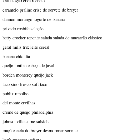
kraft fogão erva recheio
caramelo praline crise de sorvete de breyer
dannon morango iogurte de banana
privado rosbife seleção
betty crocker repente salada salada de macarrão clássico
geral mills trix leite cereal
banana chiquita
queijo fontina cabeça de javali
borden monterey queijo jack
taco sino fresco soft taco
publix repolho
del monte ervilhas
creme de queijo philadelphia
johnsonville carne salsicha
maçã canela do breyer desmoronar sorvete
kraft cremoso italiano