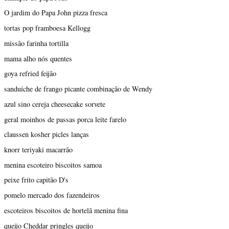
O jardim do Papa John pizza fresca
tortas pop framboesa Kellogg
missão farinha tortilla
mama alho nós quentes
goya refried feijão
sanduíche de frango picante combinação de Wendy
azul sino cereja cheesecake sorvete
geral moinhos de passas porca leite farelo
claussen kosher picles lanças
knorr teriyaki macarrão
menina escoteiro biscoitos samoa
peixe frito capitão D's
pomelo mercado dos fazendeiros
escoteiros biscoitos de hortelã menina fina
queijo Cheddar pringles queijo