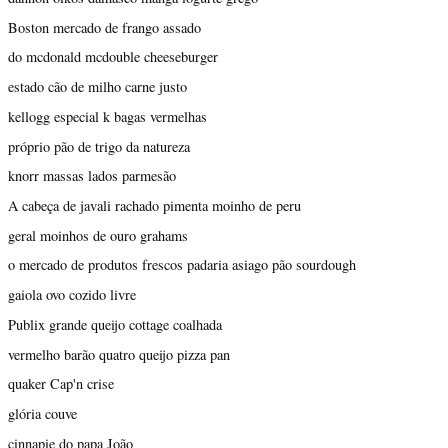
Boston mercado de frango assado
do mcdonald mcdouble cheeseburger
estado cão de milho carne justo
kellogg especial k bagas vermelhas
próprio pão de trigo da natureza
knorr massas lados parmesão
A cabeça de javali rachado pimenta moinho de peru
geral moinhos de ouro grahams
o mercado de produtos frescos padaria asiago pão sourdough
gaiola ovo cozido livre
Publix grande queijo cottage coalhada
vermelho barão quatro queijo pizza pan
quaker Cap'n crise
glória couve
cinnapie do papa João