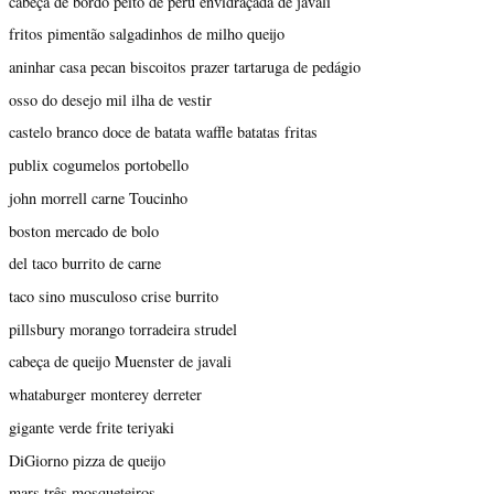
cabeça de bordo peito de peru envidraçada de javali
fritos pimentão salgadinhos de milho queijo
aninhar casa pecan biscoitos prazer tartaruga de pedágio
osso do desejo mil ilha de vestir
castelo branco doce de batata waffle batatas fritas
publix cogumelos portobello
john morrell carne Toucinho
boston mercado de bolo
del taco burrito de carne
taco sino musculoso crise burrito
pillsbury morango torradeira strudel
cabeça de queijo Muenster de javali
whataburger monterey derreter
gigante verde frite teriyaki
DiGiorno pizza de queijo
mars três mosqueteiros