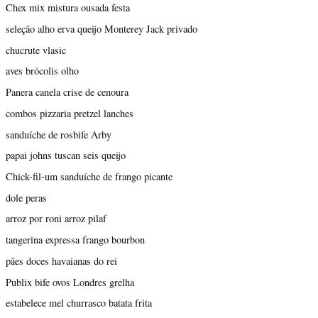
Chex mix mistura ousada festa
seleção alho erva queijo Monterey Jack privado
chucrute vlasic
aves brócolis olho
Panera canela crise de cenoura
combos pizzaria pretzel lanches
sanduíche de rosbife Arby
papai johns tuscan seis queijo
Chick-fil-um sanduíche de frango picante
dole peras
arroz por roni arroz pilaf
tangerina expressa frango bourbon
pães doces havaianas do rei
Publix bife ovos Londres grelha
estabelece mel churrasco batata frita