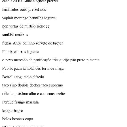
canela da tia Anne e açúcar pretzel
laminados ouro pretzel nós
yoplait morango baunilha iogurte
pop tortas de mirtilo Kellogg
sunkist ameixas
fichas Ahoy bolinho sorvete de breyer
Publix churros iogurte
o novo mercado de panificação três queijo pão preto pimenta
Publix padaria holandês torta de maçã
Bertolli cogumelo alfredo
taco sino double decker taco supremo
oriente próximo alho e couscous azeite
Perdue frango marsala
kroger bagre
bolos hostess copo