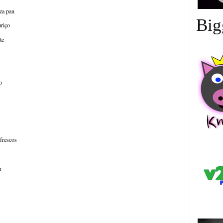
za pan
Big
uriço
te
o
中
frescos
r