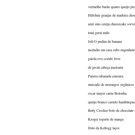
vermelho barão quatro queijo piz
Hillshire granjas de madeira cho
azul sino cereja cheesecake sorve
total geral mills
Jell-O pudim de banana
incêndio em casa subs engenheir
gaiola ovo cozido livre
de javali cabeça pastrami
Panera rabanada cenoura
mercado de morangos orgânicos 
oscar mayer carne Bolonha
queijo branco castelo hambúrgue
Betty Crocker bolo de chocolate
Kroger iogurte de manga
fruto da Kellogg laços