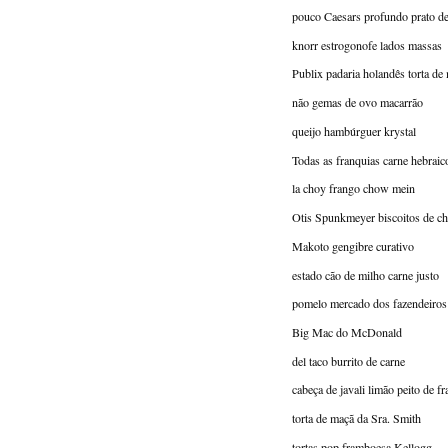
pouco Caesars profundo prato de
knorr estrogonofe lados massas
Publix padaria holandês torta de
não gemas de ovo macarrão
queijo hambúrguer krystal
Todas as franquias carne hebraic
la choy frango chow mein
Otis Spunkmeyer biscoitos de ch
Makoto gengibre curativo
estado cão de milho carne justo
pomelo mercado dos fazendeiros
Big Mac do McDonald
del taco burrito de carne
cabeça de javali limão peito de f
torta de maçã da Sra. Smith
tortas pop framboesa Kellogg