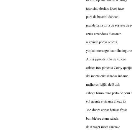
taco sino doritos locos taco
purê de batatas idahoan
grande lama torta de sorvete de 
azuis amêndoas diamante
o grande porco acorda
yoplait morango baunilha iogurte
Aomi japonês rolo de vulcão
cabeça três pimenta Colby queijo 
del monte cristalizadas inhame
melhores feijão de Bush
cabeça forno ouro peito de peru d
sol quente e picante cheez-its
365 dobra cortar batatas fritas
bumblebee atum salada
da Kroger maçã canela o