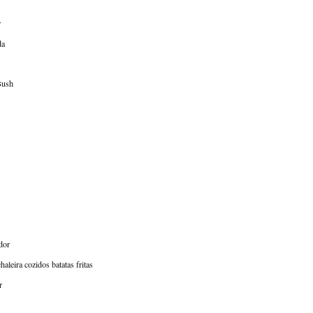
r
da
Bush
dor
haleira cozidos batatas fritas
r