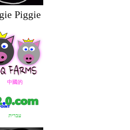
gie Piggie
國的
עברית