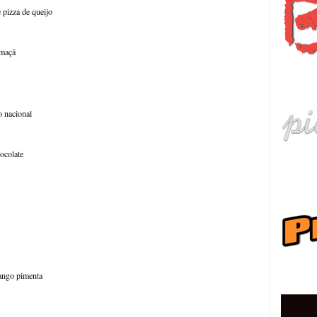
 pizza de queijo
 maçã
हि
o nacional
ocolate
ру
rango pimenta