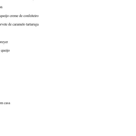
on
queijo creme de confeiteiro
rvete de caramelo tartaruga
breyer
 queijo
 em casa