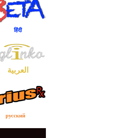
ंदी
العربية
сский