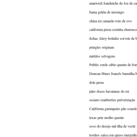
manwich Sanduíche de Joe de ca
bama geléia de morango
china rei camarão rolo de ovo
california pizza cozinha churrasc
fichas Ahoy bolinho sorvete de 
pringles originais
mirtilos selvagens
Publix verde sábio quente de fran
Duncan Hines francês baunilha 
dole peras
pães doces havaianas do rei
oceano cranberries pulverização
Califórnia garimpeiro pão sourd
texas pete molho quente
osso do desejo mil ilha de vestir
tostitos salsa con queso mergulha