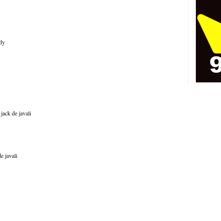
edy
jack de javali
e javali