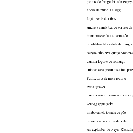
picante de frango frito do Popey
flocos de milho Kellogg
feijão verde de Libby
snickers candy bar de sorvete da
knorr massas lados parmesão
bumblebee feta salada de frango
seleção alho erva queijo Montere
dannon iogurte de morango
aninhar casa pecan biscoitos praz
Publix torta de maçã iogurte
aveia Quaker
dannon oikos damasco manga iog
kellogg apple jacks
bimbo canela torrada de pão
escondido rancho vestir vale
As explosões de breyer Klondike