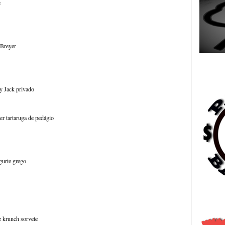
e
 Breyer
Es
y Jack privado
er tartaruga de pedágio
urte grego
日
 krunch sorvete