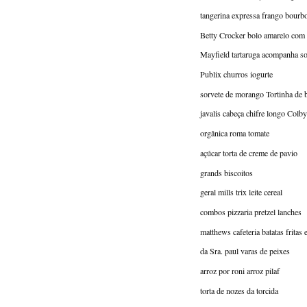
tangerina expressa frango bourb
Betty Crocker bolo amarelo com 
Mayfield tartaruga acompanha so
Publix churros iogurte
sorvete de morango Tortinha de 
javalis cabeça chifre longo Colby
orgânica roma tomate
açúcar torta de creme de pavio
grands biscoitos
geral mills trix leite cereal
combos pizzaria pretzel lanches
matthews cafeteria batatas fritas
da Sra. paul varas de peixes
arroz por roni arroz pilaf
torta de nozes da torcida