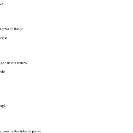
ça
o pizza de frango
breyer
go salsicha italiana
bolo
ough
r com batatas fritas de pacote