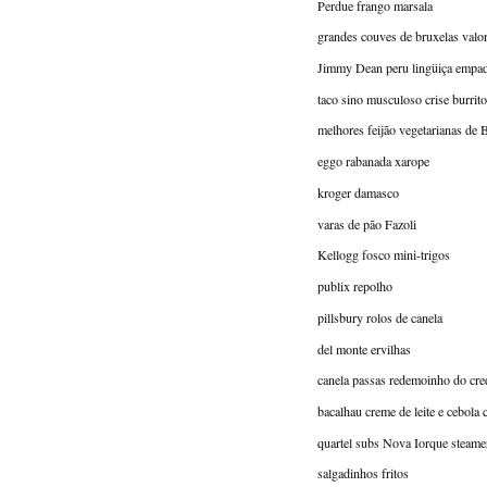
Perdue frango marsala
grandes couves de bruxelas valo
Jimmy Dean peru lingüiça empa
taco sino musculoso crise burrito
melhores feijão vegetarianas de 
eggo rabanada xarope
kroger damasco
varas de pão Fazoli
Kellogg fosco mini-trigos
publix repolho
pillsbury rolos de canela
del monte ervilhas
canela passas redemoinho do cre
bacalhau creme de leite e cebola c
quartel subs Nova Iorque steame
salgadinhos fritos