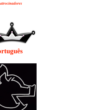
patrocinadores
ortuguês