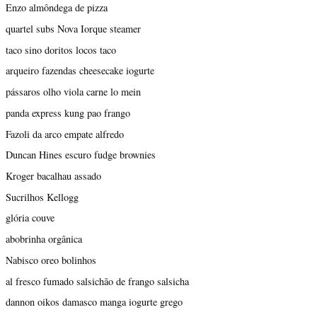
Enzo almôndega de pizza
quartel subs Nova Iorque steamer
taco sino doritos locos taco
arqueiro fazendas cheesecake iogurte
pássaros olho viola carne lo mein
panda express kung pao frango
Fazoli da arco empate alfredo
Duncan Hines escuro fudge brownies
Kroger bacalhau assado
Sucrilhos Kellogg
glória couve
abobrinha orgânica
Nabisco oreo bolinhos
al fresco fumado salsichão de frango salsicha
dannon oikos damasco manga iogurte grego