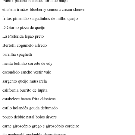
Publix padaria holandês torta de maçã
einstein irmãos blueberry cenoura cream cheese
fritos pimentão salgadinhos de milho queijo
DiGiorno pizza de queijo
La Preferida feijão preto
Bertolli cogumelo alfredo
barrilha spaghetti
menta bolinho sorvete de edy
escondido rancho vestir vale
sargento queijo mussarela
california burrito de lupita
estabelece batata frita clássicos
estilo holandês gouda defumado
pouco debbie natal bolos árvore
carne giroscópio grego e giroscópio cordeiro
do mcdonald mcdouble cheeseburger