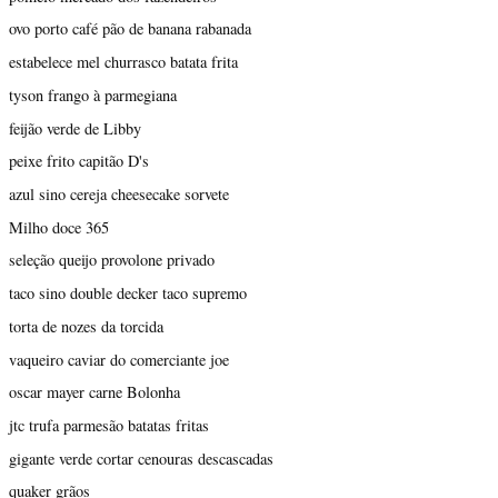
ovo porto café pão de banana rabanada
estabelece mel churrasco batata frita
tyson frango à parmegiana
feijão verde de Libby
peixe frito capitão D's
azul sino cereja cheesecake sorvete
Milho doce 365
seleção queijo provolone privado
taco sino double decker taco supremo
torta de nozes da torcida
vaqueiro caviar do comerciante joe
oscar mayer carne Bolonha
jtc trufa parmesão batatas fritas
gigante verde cortar cenouras descascadas
quaker grãos