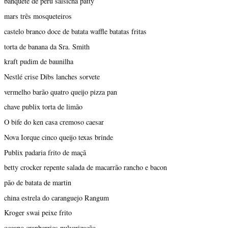
banquete de peru salsicha patty
mars três mosqueteiros
castelo branco doce de batata waffle batatas fritas
torta de banana da Sra. Smith
kraft pudim de baunilha
Nestlé crise Dibs lanches sorvete
vermelho barão quatro queijo pizza pan
chave publix torta de limão
O bife do ken casa cremoso caesar
Nova Iorque cinco queijo texas brinde
Publix padaria frito de maçã
betty crocker repente salada de macarrão rancho e bacon
pão de batata de martin
china estrela do caranguejo Rangum
Kroger swai peixe frito
oceano cranberries pulverização