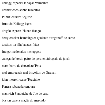
kellogg especial k bagas vermelhas
keebler coco sonha biscoitos
Publix churros iogurte
fruto da Kellogg laços
dragão express Hunan frango
betty crocker hambúrguer ajudante strogonoff de carne
tostitos tortilla batatas fritas
frango mcdonalds mcnuggets
cabeça de bordo peito de peru envidraçada de javali
mars barra de chocolate Twix
mel empregada mel biscoitos de Graham
john morrell carne Toucinho
Panera rabanada cenoura
manwich Sanduíche de Joe de caça
boston canela maçãs do mercado