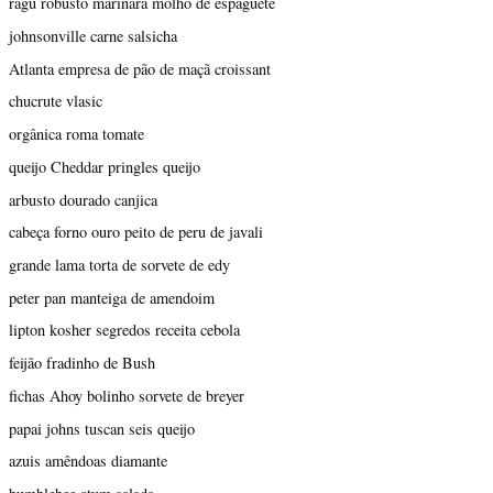
ragu robusto marinara molho de espaguete
johnsonville carne salsicha
Atlanta empresa de pão de maçã croissant
chucrute vlasic
orgânica roma tomate
queijo Cheddar pringles queijo
arbusto dourado canjica
cabeça forno ouro peito de peru de javali
grande lama torta de sorvete de edy
peter pan manteiga de amendoim
lipton kosher segredos receita cebola
feijão fradinho de Bush
fichas Ahoy bolinho sorvete de breyer
papai johns tuscan seis queijo
azuis amêndoas diamante