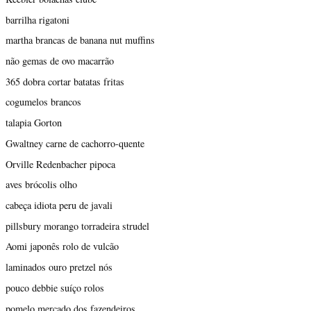
barrilha rigatoni
martha brancas de banana nut muffins
não gemas de ovo macarrão
365 dobra cortar batatas fritas
cogumelos brancos
talapia Gorton
Gwaltney carne de cachorro-quente
Orville Redenbacher pipoca
aves brócolis olho
cabeça idiota peru de javali
pillsbury morango torradeira strudel
Aomi japonês rolo de vulcão
laminados ouro pretzel nós
pouco debbie suíço rolos
pomelo mercado dos fazendeiros