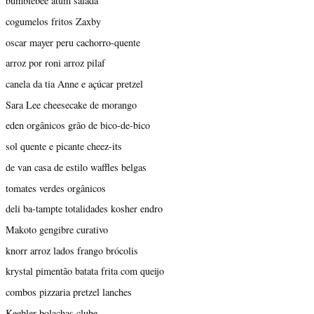
bumblebee atum salada
cogumelos fritos Zaxby
oscar mayer peru cachorro-quente
arroz por roni arroz pilaf
canela da tia Anne e açúcar pretzel
Sara Lee cheesecake de morango
eden orgânicos grão de bico-de-bico
sol quente e picante cheez-its
de van casa de estilo waffles belgas
tomates verdes orgânicos
deli ba-tampte totalidades kosher endro
Makoto gengibre curativo
knorr arroz lados frango brócolis
krystal pimentão batata frita com queijo
combos pizzaria pretzel lanches
Keebler bolachas clube