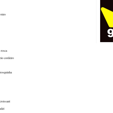
wnies
 rosca
pio cordeiro
 rosquinha
croissant
udel