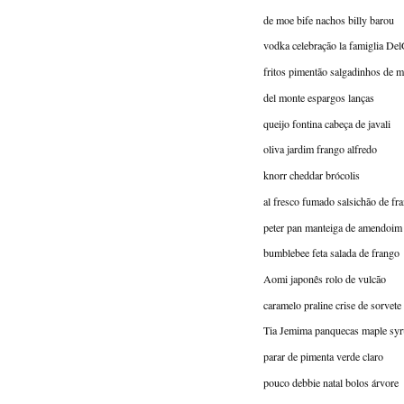
de moe bife nachos billy barou
vodka celebração la famiglia Del
fritos pimentão salgadinhos de m
del monte espargos lanças
queijo fontina cabeça de javali
oliva jardim frango alfredo
knorr cheddar brócolis
al fresco fumado salsichão de fr
peter pan manteiga de amendoim
bumblebee feta salada de frango
Aomi japonês rolo de vulcão
caramelo praline crise de sorvete
Tia Jemima panquecas maple sy
parar de pimenta verde claro
pouco debbie natal bolos árvore