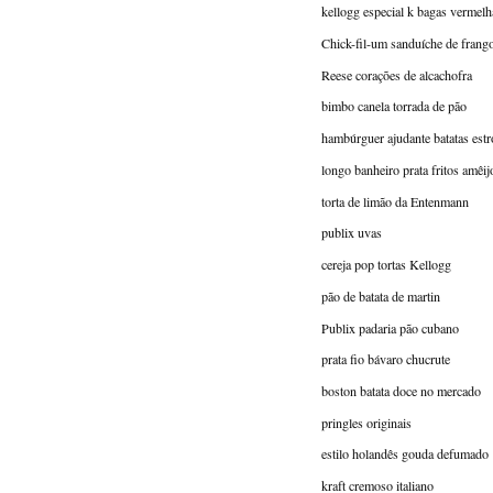
kellogg especial k bagas vermelh
Chick-fil-um sanduíche de frango
Reese corações de alcachofra
bimbo canela torrada de pão
hambúrguer ajudante batatas est
longo banheiro prata fritos amêij
torta de limão da Entenmann
publix uvas
cereja pop tortas Kellogg
pão de batata de martin
Publix padaria pão cubano
prata fio bávaro chucrute
boston batata doce no mercado
pringles originais
estilo holandês gouda defumado
kraft cremoso italiano