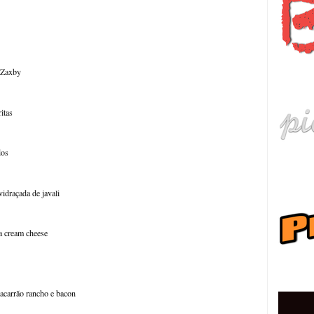
हि
e Zaxby
ritas
dos
idraçada de javali
a cream cheese
ру
macarrão rancho e bacon