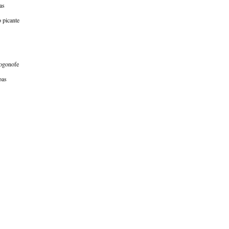
as
 picante
rogonofe
oas