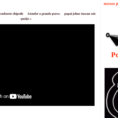
nossos 
 sudoeste chipotle
Atender a grande porco.
papai johns tuscan seis
queijo
»
P