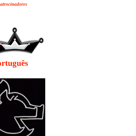
patrocinadores
ortuguês