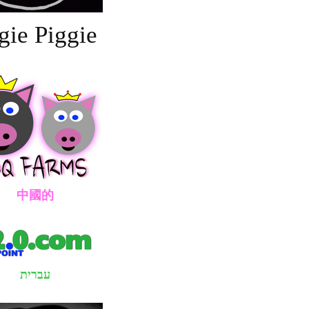
gie Piggie
國的
עברית