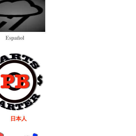
pañol
本人