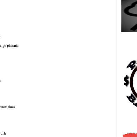
Es
o
rango pimenta
o
anola thins
日
Bush