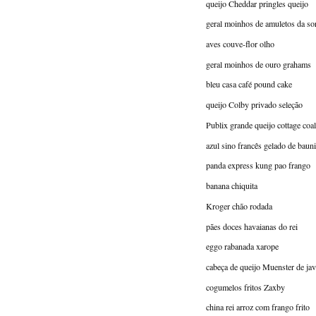
queijo Cheddar pringles queijo
geral moinhos de amuletos da so
aves couve-flor olho
geral moinhos de ouro grahams
bleu casa café pound cake
queijo Colby privado seleção
Publix grande queijo cottage coa
azul sino francês gelado de bauni
panda express kung pao frango
banana chiquita
Kroger chão rodada
pães doces havaianas do rei
eggo rabanada xarope
cabeça de queijo Muenster de jav
cogumelos fritos Zaxby
china rei arroz com frango frito