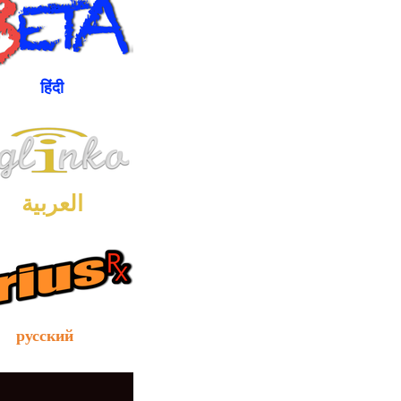
ंदी
العربية
сский