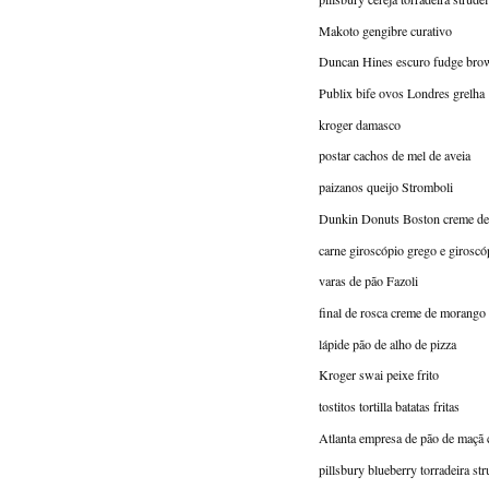
Makoto gengibre curativo
Duncan Hines escuro fudge bro
Publix bife ovos Londres grelha
kroger damasco
postar cachos de mel de aveia
paizanos queijo Stromboli
Dunkin Donuts Boston creme de
carne giroscópio grego e giroscó
varas de pão Fazoli
final de rosca creme de morango
lápide pão de alho de pizza
Kroger swai peixe frito
tostitos tortilla batatas fritas
Atlanta empresa de pão de maçã 
pillsbury blueberry torradeira str