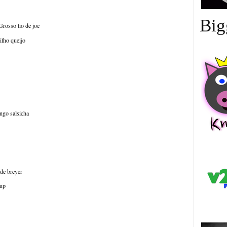
Big
Grosso tio de joe
ilho queijo
ango salsicha
中
 de breyer
rup