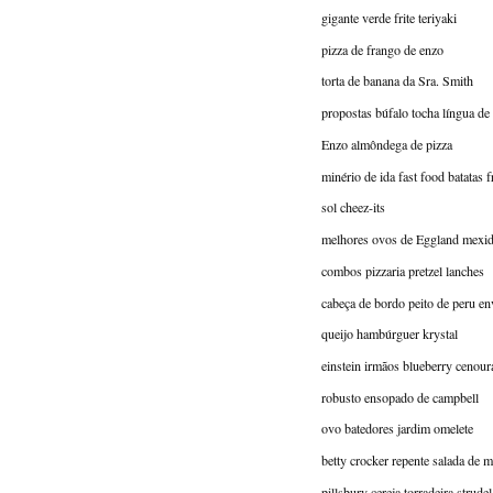
gigante verde frite teriyaki
pizza de frango de enzo
torta de banana da Sra. Smith
propostas búfalo tocha língua d
Enzo almôndega de pizza
minério de ida fast food batatas f
sol cheez-its
melhores ovos de Eggland mexi
combos pizzaria pretzel lanches
cabeça de bordo peito de peru env
queijo hambúrguer krystal
einstein irmãos blueberry cenour
robusto ensopado de campbell
ovo batedores jardim omelete
betty crocker repente salada de 
pillsbury cereja torradeira strudel