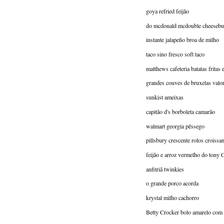
goya refried feijão
do mcdonald mcdouble cheesebu
instante jalapeño broa de milho
taco sino fresco soft taco
matthews cafeteria batatas fritas
grandes couves de bruxelas valo
sunkist ameixas
capitão d's borboleta camarão
walmart georgia pêssego
pillsbury crescente rolos croissan
feijão e arroz vermelho do tony 
anfitriã twinkies
o grande porco acorda
krystal milho cachorro
Betty Crocker bolo amarelo com 