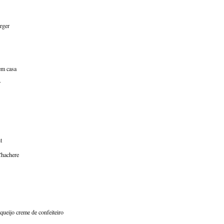
rger
 em casa
r
t
Chachere
queijo creme de confeiteiro