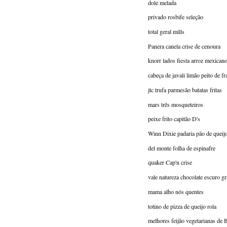
dole melada
privado rosbife seleção
total geral mills
Panera canela crise de cenoura
knorr lados fiesta arroz mexican
cabeça de javali limão peito de f
jtc trufa parmesão batatas fritas
mars três mosqueteiros
peixe frito capitão D's
Winn Dixie padaria pão de queij
del monte folha de espinafre
quaker Cap'n crise
vale natureza chocolate escuro gr
mama alho nós quentes
totino de pizza de queijo rola
melhores feijão vegetarianas de 