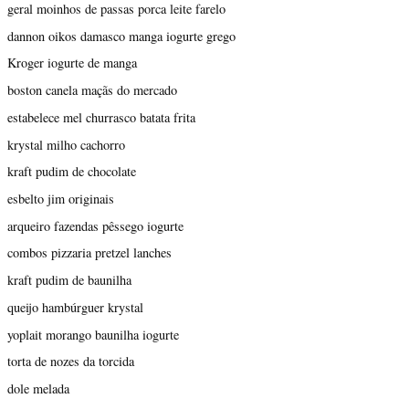
geral moinhos de passas porca leite farelo
dannon oikos damasco manga iogurte grego
Kroger iogurte de manga
boston canela maçãs do mercado
estabelece mel churrasco batata frita
krystal milho cachorro
kraft pudim de chocolate
esbelto jim originais
arqueiro fazendas pêssego iogurte
combos pizzaria pretzel lanches
kraft pudim de baunilha
queijo hambúrguer krystal
yoplait morango baunilha iogurte
torta de nozes da torcida
dole melada