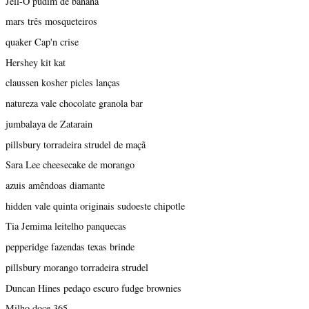
Jell-O pudim de banana
mars três mosqueteiros
quaker Cap'n crise
Hershey kit kat
claussen kosher picles lanças
natureza vale chocolate granola bar
jumbalaya de Zatarain
pillsbury torradeira strudel de maçã
Sara Lee cheesecake de morango
azuis amêndoas diamante
hidden vale quinta originais sudoeste chipotle
Tia Jemima leitelho panquecas
pepperidge fazendas texas brinde
pillsbury morango torradeira strudel
Duncan Hines pedaço escuro fudge brownies
Milho doce 365