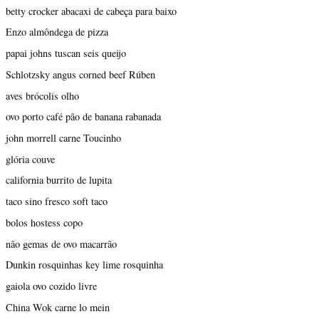
betty crocker abacaxi de cabeça para baixo
Enzo almôndega de pizza
papai johns tuscan seis queijo
Schlotzsky angus corned beef Rúben
aves brócolis olho
ovo porto café pão de banana rabanada
john morrell carne Toucinho
glória couve
california burrito de lupita
taco sino fresco soft taco
bolos hostess copo
não gemas de ovo macarrão
Dunkin rosquinhas key lime rosquinha
gaiola ovo cozido livre
China Wok carne lo mein