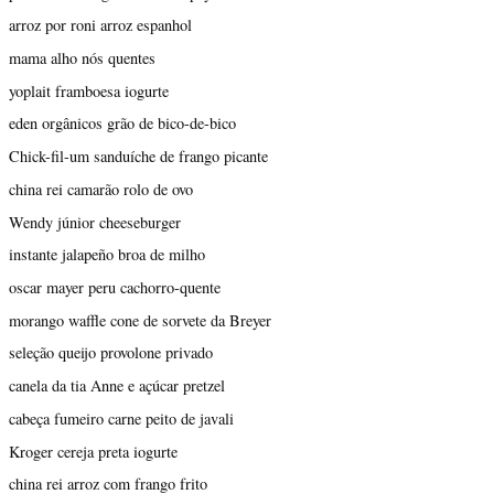
arroz por roni arroz espanhol
mama alho nós quentes
yoplait framboesa iogurte
eden orgânicos grão de bico-de-bico
Chick-fil-um sanduíche de frango picante
china rei camarão rolo de ovo
Wendy júnior cheeseburger
instante jalapeño broa de milho
oscar mayer peru cachorro-quente
morango waffle cone de sorvete da Breyer
seleção queijo provolone privado
canela da tia Anne e açúcar pretzel
cabeça fumeiro carne peito de javali
Kroger cereja preta iogurte
china rei arroz com frango frito