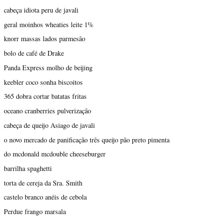
cabeça idiota peru de javali
geral moinhos wheaties leite 1%
knorr massas lados parmesão
bolo de café de Drake
Panda Express molho de beijing
keebler coco sonha biscoitos
365 dobra cortar batatas fritas
oceano cranberries pulverização
cabeça de queijo Asiago de javali
o novo mercado de panificação três queijo pão preto pimenta
do mcdonald mcdouble cheeseburger
barrilha spaghetti
torta de cereja da Sra. Smith
castelo branco anéis de cebola
Perdue frango marsala