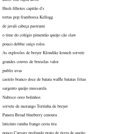
Hush filhotes capitão d's
tortas pop framboesa Kellogg
de javali cabeça pastrami
o time do colégio pimentão queijo cão slaw
pouco debbie suíço rolos
As explosões de breyer Klondike krunch sorvete
grandes couves de bruxelas valor
publix uvas
castelo branco doce de batata waffle batatas fritas
sargento queijo mussarela
Nabisco oreo bolinhos
sorvete de morango Tortinha de breyer
Panera Bread blueberry cenoura
laticínio rainha frango cesta tira
pouco Caesars profundo prato de pizza de queijo