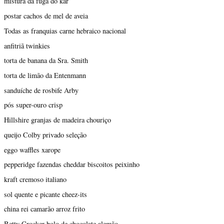
mistura da fuga do kar
postar cachos de mel de aveia
Todas as franquias carne hebraico nacional
anfitriã twinkies
torta de banana da Sra. Smith
torta de limão da Entenmann
sanduíche de rosbife Arby
pós super-ouro crisp
Hillshire granjas de madeira chouriço
queijo Colby privado seleção
eggo waffles xarope
pepperidge fazendas cheddar biscoitos peixinho
kraft cremoso italiano
sol quente e picante cheez-its
china rei camarão arroz frito
Betty Crocker bolo de chocolate alemão