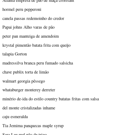
Atlanta empresa de pão de maçã croissant
hormel peru pepperoni
canela passas redemoinho do credor
Papai johns Alho varas de pão
peter pan manteiga de amendoim
krystal pimentão batata frita com queijo
talapia Gorton
madressilva branca peru fumado salsicha
chave publix torta de limão
walmart georgia pêssego
whataburger monterey derreter
minério de-ida do estilo country batatas fritas com salsa
del monte cristalizadas inhame
caju esmeralda
Tia Jemima panquecas maple syrup
Sara Lee mel pão de trigo