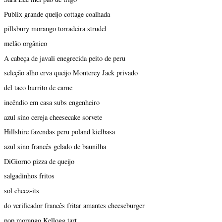
Publix grande queijo cottage coalhada
pillsbury morango torradeira strudel
melão orgânico
A cabeça de javali enegrecida peito de peru
seleção alho erva queijo Monterey Jack privado
del taco burrito de carne
incêndio em casa subs engenheiro
azul sino cereja cheesecake sorvete
Hillshire fazendas peru poland kielbasa
azul sino francês gelado de baunilha
DiGiorno pizza de queijo
salgadinhos fritos
sol cheez-its
do verificador francês fritar amantes cheeseburger
pop morango Kellogg tart